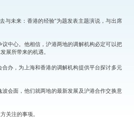
。
法律
ng Việt (越南语)
去与未来：香港的经验”为题发表主题演说，与出席
维护
刑事
争议中心。他相信，沪港两地的调解机构必定可以把
球发展所带来的机遇。
相互
会合办，为上海和香港的调解机构提供平台探讨多元
一般
逸波会面，他们就两地的最新发展及沪港合作交换意
双方关注的事项。