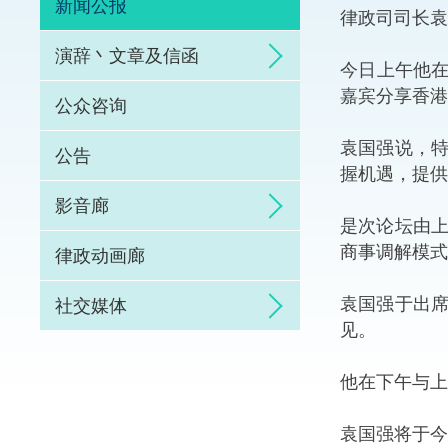
新闻公报
律政司司长袁
体育争议解决先导
演辞丶文章及信函
今日上午他在
能力建设
嘉宾分享香港
公众咨询
法律枢纽
袁国强说，
公告
握机遇，提供
促成交易和争议解
影音廊
是次论坛由
商事调解模式
律政动画廊
袁国强于出
社交媒体
见。
他在下午与上
袁国强将于今