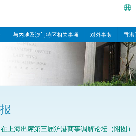
繁
简
务
与内地及澳门特区相关事项
对外事务
香港
EN
与内地有关的安排
国际政府机构在香
我们
处或运作
Bah
平台
香港与内地相互认可和执行民
我们
商事案件判决的安排
多边协定
हिन्
我们
नेप
关于建立更紧密经贸关系的安
其他协定
排
ਪੰਜ
我们
目
报
Tag
与内地有关的项目及合作安排
我们的
ภาษ
与澳门特区的安排
长在上海出席第三届沪港商事调解论坛（附图）
律科技
我们的