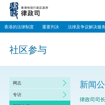
跳
至
主
内
容
香港的法律制度
重要判决
法律及争议解决服
法治建设办公室
社区参与
香港专业服务出海
调解
仲裁
新闻公
网志
诉讼
专访
律政司司
网上争议解决及法