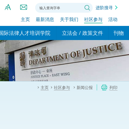
进阶搜寻
主页
最新消息
关于我们
社区参与
活动
A
A
国际法律人才培训学院
立法会 / 政策文件
刊物
A
港设立办事
的学院
现行政策措施
基本
asa Indonesia (印尼语)
的专家委员会
政策文件
粤港
दी (印度语)
的办公室
特别财务委员会
香港
ाली (尼泊尔语)
主页
社区参与
新闻公报
列印
ਾਬੀ (旁遮普语)
的培训课程和能力建设项
民事
alog (他加禄语)
交易
年刊 2024-2025
าไทย (泰语)
国际
اردو (乌尔都语)
年度回顾 2024-2025