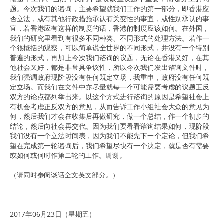
题。今次我们的谘询，主要希望就我们工作的第一部分，即香港应
否立法，或有其他行政措施承认有关变性的事宜，或性别承认的事
宜，若香港应有这样的制度的话，香港的制度应该如何。在外国，
我们的研究里看到有很多不同种类、不同形式的处理方法。若作一
个很概括的观察，可以简单说全世界的不同形式，并没有一个特别
普遍的形式，再加上今次我们谘询的议题，无论在香港又好，在其
他社会又好，都是非常具争议性，所以今次我们发出谘询文件时，
我们强调政府现阶段没有任何既定立场，我重申，政府没有任何既
定立场。而我们在文件中亦尽量就每一个可能需要考虑的议题正反
双方的论点都列举出来。以这个方式进行谘询的原因是希望社会上
有机会考虑正反双方的意见，从而告诉工作小组社会大众的意见为
何，然后我们才会在收集后再做研究，做一个总结，作一个初步的
结论，然后向社会再交代。因为我们要看看谘询结果如何，现阶段
我们没有一个立法时间表，因为我们不能先下一个定论，但我们希
望在完成第一轮谘询后，我们希望尽快有一个决定，就是否有需要
或如何或何时作第二轮的工作。谢谢。
（请同时参阅谈话全文英文部分。）
2017年06月23日（星期五）