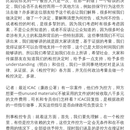
比如说你见到一个被告人只是一次、在那一刹做了一个错误的决
定，我们会否不去检控而用一个其他方法，例如担保守行为这些方
法去做？亦多谢这位朋友给予这个机会让我们解释，很多时候我们
做决定时，做了一个决定，要解释清楚为何控告，或为何不控告，
或者检控的时机，是很多掣肘的。因为我们考虑时有很多考虑因
素，不是公众所知道的，或者不应该让公众知道的，因为很多时会
牵涉有关人士的私隐和背后的一些特别原因。这些事情我们不可以
讲出来，我们能够讲的就是跟大家讲清楚，基于证据的考量，我们
觉得证据不可以合理地支持一个控罪，这个已是大部分时间我们所
能够讲的。所以我们希望正如我们在台上所讲，希望社会、大家和
传媒朋友在知道我们的检控决定时，给予多一点支持，给予多些
understanding（明白）和信任，我们一班同事绝绝对对是从法
律、从证据、从《检控守则》各方面，并无任何政治考量去做一个
检控决定。多谢。
记者：最近ICAC（廉政公署）有一宗案件，他们作为控方，辩方
想要一些unused materials(不被采用的文件)的时候收取八千多元
的文件费用，司长和专员你们怎样看？ICAC回复指，是根据政府
的一些指引做事，其实这些指引是否由律政司负责设立？
刑事检控专员：就着这方面，首先，我们要先理解，在一个检控
里，有些是控方依赖的文件，这些文件控方一定会无条件和在不收
费用的情况下，全部提供予辩方。现时我们谈及的是控方在搜证时