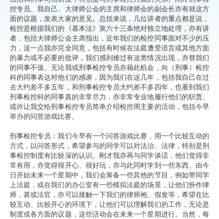
控专员、我自己、大律师公会的主席和律师会的副会长亦有就这方
面的议题，发表大家的意见。总括来说，几位讲者的重点都是说，
检控是根据我们的《基本法》第六十三条绝对独立地处理，亦有讲
者，包括大律师公会主席指出，近年我们的检控同事面对不少的压
力，这一点我亦完全同意，包括有时候在法庭遭受语言或其他方面
的暴力或不必要的批评，我们感到难过有这类情况出现，亦替我们
的同事不值。无论我或刑事检控专员亦藉此机会，向（刑事）检控
科的同事表达对他们的感谢，因为我们在这几年，包括我自己在过
去大约差不多五年，和刑事检控专员大约差不多四年，也看到我们
刑事检控科的同事真的非常尽力，亦非常专业地履行他们的职责。
或许让我交给刑事检控专员简单介绍检控周主要的活动，包括今早
举办的问答游戏比赛。
刑事检控专员：我们今早有一个问答游戏比赛，用一个比较互动的
方式，以问答形式，希望参与的同学可以对法治、法律，特别是刑
事检控制度有比较深的认识。刚才我亦再与同学谈话，他们觉得非
常有用，亦觉得很开心、很好玩，亦与此同时学到一些东西。由今
日开始未来一个星期中，我们会筹备一些其他的节目，例如带同学
上法庭，或在我们的办公室有一些模拟法庭的场景，让他们扮作律
师，甚或法官，亦可以接触一下我们的律师袍、假发等，希望在比
较互动、比较开心的环境下，让他们可以理解我们的工作，无论是
制度或各方面的议题，这些活动会在未来一个星期进行。当然，每