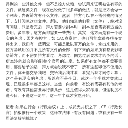
得到的一些其他文件，但不是控方依赖、尝试用来证明被告有罪的
文件。就这类文件，现在已经做了很多年的做法，就是控方会做一
个列表，告诉辩方有什么文件。然后，辩方可以在不需付费的情况
下，安排阅览这些文件。所以，他们知道他们看（文件），绝对没
有问题，只是看完后，辩方若要求副本时，副本是否需要有适当的
费用。多年来，这方面都需要一些费用。其实，这方面是有一个现
实的考虑，因为在控方，如ICAC查案时，他们可能拿很多很多文
件出来，我们有一些调查，可能是数以百万的文件，拿出来用的、
控方尝试用的并不是所有文件的全部，剩下来的如果所有都要影印
给辩方，而不需要辩方看过、考虑过、阅览过后要求才给予的话，
所牵涉的就会影响到整个官司的进度。如果所有文件都不需要费
用，都要给予的话，辩方就会说我不管了，所有这些即使不使用的
文件，你全部交给我吧，交给我后我才看，看完后我才同你计算，
这个是有现实的考虑，所以亦不是今日、或这一年半载才突然出
现，已经很多年都是这样。当然，向前看，有没有需要有其他的考
虑，有没有其他需要再行前几步，这是值得大家考虑。但这制度不
是今日、不是这一两年、这一年半载才突然开始。
记者∶如果在行会（行政会议）上，成员无共识之下，CE（行政长
官）拍板推行一个政策，这样在法律上有没有问题，或有没有一些
司法复核的挑战？