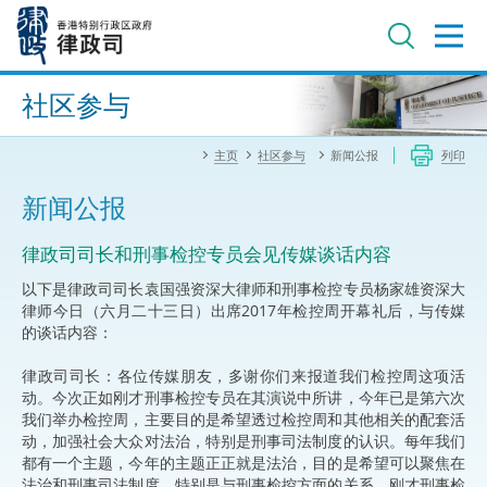
跳
至
主
内
进阶搜寻
容
社区参与
主页
社区参与
新闻公报
列印
新闻公报
​律政司司长和刑事检控专员会见传媒谈话内容
以下是律政司司长袁国强资深大律师和刑事检控专员杨家雄资深大
律师今日（六月二十三日）出席2017年检控周开幕礼后，与传媒
的谈话内容：
律政司司长：各位传媒朋友，多谢你们来报道我们检控周这项活
动。今次正如刚才刑事检控专员在其演说中所讲，今年已是第六次
我们举办检控周，主要目的是希望透过检控周和其他相关的配套活
动，加强社会大众对法治，特别是刑事司法制度的认识。每年我们
都有一个主题，今年的主题正正就是法治，目的是希望可以聚焦在
法治和刑事司法制度，特别是与刑事检控方面的关系。刚才刑事检