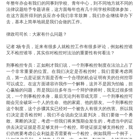
年整年亦会有我们的同事到学校、青年中心，到不同地方就不同的
法律议题给予专题讲座，这方面每年也有几十间学校和团体参加，
在这方面所得到的反应亦令我们非常鼓舞，我们亦会继续举办下
去，基本上简单地就是我们会做的工作。
律政司司长：大家有什么问题？
记者∶杨专员，近来有很多人就检控工作有很多评论，例如检控谁
又不检控谁等，其实你对检控对法治的重要性有何看法？
刑事检控专员：正如刚才我们说，一个刑事检控制度在法治上占了
一个非常重要的位置。在我们决定是否检控时，我们需要考虑两
点，第一点是证据方面是否有一个合理的机会证明有关的任何控罪
可以成立。在这方面请容许我作一个解释，这并不是因为怕输，担
心赢输的问题，而是我以往多年当一个辩护律师时，我见过很多情
况，一个刑事检控本身，最后无论判有罪或无罪，一个刑事检控可
能会完全破坏一个人的生命、他的家庭、他的朋友。一个刑事检控
这个制度，这个步骤其实已经对一个被告人有很大的伤害。所以我
们决定是否检控时，我们不会说由交法庭判决，我们要做一个勇
敢、果断的决定，考虑一些我们将来预期会发生的，考虑当中的证
供去决定证据是否足够支持一个检控。即使证据足够支持检控，我
们仍然要考虑公众利益是否需要有一个检控，例如我用一个例子，