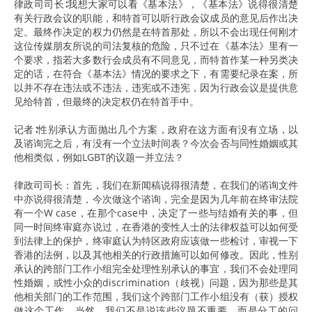
律政司司长∶我想大家可以看《基本法》，《基本法》说得很清楚
有关行政会议的职能，和特首可以听行政会议成员的意见后作出决
定。最终作决定的权力仍然是在特首那处，所以不会出现任何刚才
这位传媒朋友所说的司法复核的危险，只不过在《基本法》里有一
个要求，指若大多数行会成员有不同意见，而特首作某一种另类决
定的话，在符合《基本法》情况的要求之下，有需要纪录在案，所
以并不存在违法或不违法，违宪或不违宪，因为行政会议是提供意
见给特首，但最终的决定权仍在特首手中。
记者∶性别承认方面抛出几个方案，政府在这方面有没有立场，以
及谘询完之后，有没有一个立法时间表？今次会否与同性婚姻或其
他相类似，例如LGBT的议题一并立法？
律政司司长：首先，我们在新闻稿说得很清楚，在我们的谘询文件
中亦说得很清楚，今次做这个谘询，完全是因为几年前在终审法院
有一个W case，在那个case中，决定了一些与结婚有关的事，但
同一时间终审庭亦说过，在香港的变性人士的法律权益可以如何受
到法律上的保护，终审庭认为特区政府应该做一些检讨，审视一下
香港的法例，以及其他相关的行政措施可以如何修改。因此，性别
承认的跨部门工作小组完全处理性别承认的事宜，我们不会处理同
性婚姻，或性小众的discrimination（歧视）问题，因为那些是其
他相关部门的工作范围，我们这个跨部门工作小组没有（获）授权
做这个工作。当然，我们不是说该些议题不重要，而是分工的问