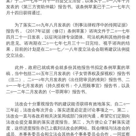
案》于二○一七年一月十一日提交立法会，以落实于二○一六年十月
发表的《第三方资助仲裁》报告书。该条例草案已于二○一七年六
月十四日获得通过。
为了落实二○○九年八月发表的《刑事法律程序中的传闻证据》
报告书，《2017年证据（修订）条例草案》谘询文件于二○一七年
四月二十一日发表，以征询法律专业团体、司法机构和其他持份者
的意见。谘询期在二○一七年七月三十一日完结。视乎谘询的结
果，目前的计划是在二○一七／一八年度立法会会期将建议法例提
交立法会。
此外，政府已就或将会就多份其他报告书拟定条例草案的草
稿，当中包括二○○五年三月发表的《子女管养权及探视权》报告书
（注二）、二○一○年六月发表的《出任陪审员的准则》报告书、二
○一一年七月发表的《持久授权书：个人照顾事宜》报告书，以及
二○一二年二月发表的《一罪两审》报告书。
法改会十分重视报告书的建议能否获得有效地落实。自二○一
三年起，法改会每次开会，落实进度必定是讨论事项之一。第二，
法改会一直与各政府相关决策局或部门保持沟通，希望它们定期向
法改会提交最新的落实进度报告。第三，为方便公众了解落实进
度，这些进度报告亦已上载到法改会的网站。我会继续与法改会的
成员、本事务委员会和立法会其他各个事务委员会合作，一同监察