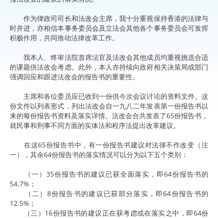
作为律政司司长和法改会主席，我十分重视保持香港的法律与
时并进，亦相信本事务委员会及立法会其他各个事务委员会可发挥
积极作用，共同推动法律改革工作。
我本人、终审法院首席法官及法改会其他成员均重视挑选合适
的课题供法改会考虑。此外，本人亦持续向政府相关决策局或部门
强调回应和跟进法改会的报告书的重要性。
主席和各位委员应已收到一份供今次会议讨论的资料文件。这
份文件以列表形式，列出法改会自一九八二年发表第一份报告书以
来的每份报告书资料及落实详情。法改会合共发表了65份报告书，
就民事和刑事不同方面的实体法和程序法提出改革建议。
在这65份报告书中，有一份报告书建议对法律不作改变（注
一），其余64份报告书的落实情况可以分为以下五个类别：
（一）35份报告书的建议已获全面落实，即64份报告书的
54.7%；
（二）8份报告书的建议已获部分落实，即64份报告书的
12.5%；
（三）16份报告书的建议正在获考虑或在落实之中，即64份