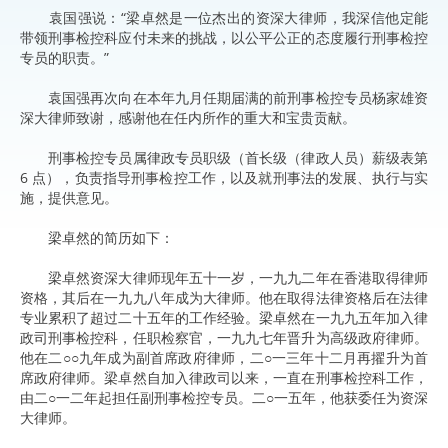
袁国强说：“梁卓然是一位杰出的资深大律师，我深信他定能
带领刑事检控科应付未来的挑战，以公平公正的态度履行刑事检控
专员的职责。”
袁国强再次向在本年九月任期届满的前刑事检控专员杨家雄资
深大律师致谢，感谢他在任内所作的重大和宝贵贡献。
刑事检控专员属律政专员职级（首长级（律政人员）薪级表第
6 点），负责指导刑事检控工作，以及就刑事法的发展、执行与实
施，提供意见。
梁卓然的简历如下：
梁卓然资深大律师现年五十一岁，一九九二年在香港取得律师
资格，其后在一九九八年成为大律师。他在取得法律资格后在法律
专业累积了超过二十五年的工作经验。梁卓然在一九九五年加入律
政司刑事检控科，任职检察官，一九九七年晋升为高级政府律师。
他在二○○九年成为副首席政府律师，二○一三年十二月再擢升为首
席政府律师。梁卓然自加入律政司以来，一直在刑事检控科工作，
由二○一二年起担任副刑事检控专员。二○一五年，他获委任为资深
大律师。