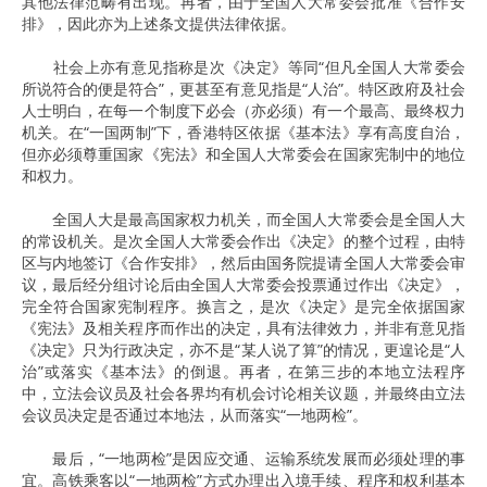
其他法律范畴有出现。再者，由于全国人大常委会批准《合作安
排》，因此亦为上述条文提供法律依据。
社会上亦有意见指称是次《决定》等同“但凡全国人大常委会
所说符合的便是符合”，更甚至有意见指是“人治”。特区政府及社会
人士明白，在每一个制度下必会（亦必须）有一个最高、最终权力
机关。在“一国两制”下，香港特区依据《基本法》享有高度自治，
但亦必须尊重国家《宪法》和全国人大常委会在国家宪制中的地位
和权力。
全国人大是最高国家权力机关，而全国人大常委会是全国人大
的常设机关。是次全国人大常委会作出《决定》的整个过程，由特
区与内地签订《合作安排》，然后由国务院提请全国人大常委会审
议，最后经分组讨论后由全国人大常委会投票通过作出《决定》，
完全符合国家宪制程序。换言之，是次《决定》是完全依据国家
《宪法》及相关程序而作出的决定，具有法律效力，并非有意见指
《决定》只为行政决定，亦不是“某人说了算”的情况，更遑论是“人
治”或落实《基本法》的倒退。再者，在第三步的本地立法程序
中，立法会议员及社会各界均有机会讨论相关议题，并最终由立法
会议员决定是否通过本地法，从而落实“一地两检”。
最后，“一地两检”是因应交通、运输系统发展而必须处理的事
宜。高铁乘客以“一地两检”方式办理出入境手续、程序和权利基本