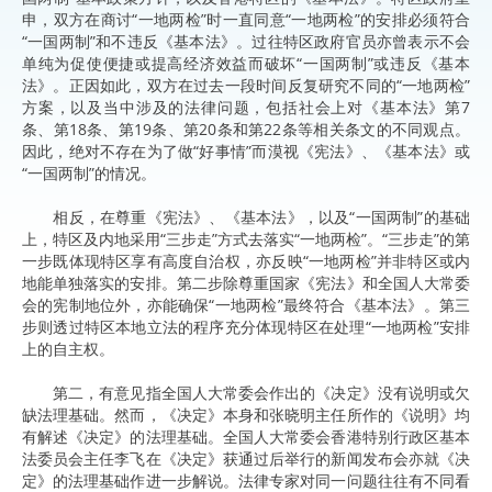
申，双方在商讨“一地两检”时一直同意“一地两检”的安排必须符合
“一国两制”和不违反《基本法》。过往特区政府官员亦曾表示不会
单纯为促使便捷或提高经济效益而破坏“一国两制”或违反《基本
法》。正因如此，双方在过去一段时间反复研究不同的“一地两检”
方案，以及当中涉及的法律问题，包括社会上对《基本法》第7
条、第18条、第19条、第20条和第22条等相关条文的不同观点。
因此，绝对不存在为了做“好事情”而漠视《宪法》、《基本法》或
“一国两制”的情况。
相反，在尊重《宪法》、《基本法》，以及“一国两制”的基础
上，特区及内地采用“三步走”方式去落实“一地两检”。“三步走”的第
一步既体现特区享有高度自治权，亦反映“一地两检”并非特区或内
地能单独落实的安排。第二步除尊重国家《宪法》和全国人大常委
会的宪制地位外，亦能确保“一地两检”最终符合《基本法》。第三
步则透过特区本地立法的程序充分体现特区在处理“一地两检”安排
上的自主权。
第二，有意见指全国人大常委会作出的《决定》没有说明或欠
缺法理基础。然而，《决定》本身和张晓明主任所作的《说明》均
有解述《决定》的法理基础。全国人大常委会香港特别行政区基本
法委员会主任李飞在《决定》获通过后举行的新闻发布会亦就《决
定》的法理基础作进一步解说。法律专家对同一问题往往有不同看