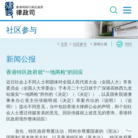
跳
至
主
内
进阶搜寻
容
社区参与
主页
社区参与
新闻公报
列印
新闻公报
香港特区政府就“一地两检”的回应
近日社会上不同人士和团体对全国人民代表大会（全国人大）常务
委员会（全国人大常委会）于本月二十七日就于广深港高铁西九龙
站落实“一地两检”所作的《决定》（《决定》），以及国务院港澳
事务办公室主任张晓明就《决定》草案作出的《说明》（《说
明》）提出不同意见，当中包括香港大律师公会的声明，和个别社
会人士透过传媒发表的意见。回应传媒就上述意见的查询，香港特
区政府现作整体回应∶
首先，特区政府尊重法治，同时亦尊重国家的《宪法》、“一
国两制”基本政策方针，以及香港特区的《基本法》。特区政府重