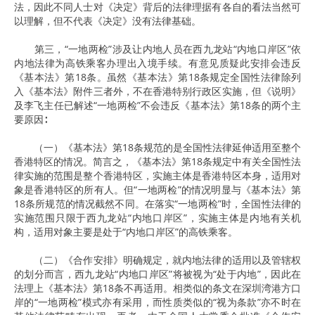
法，因此不同人士对《决定》背后的法律理据有各自的看法当然可
以理解，但不代表《决定》没有法律基础。
第三，“一地两检”涉及让内地人员在西九龙站“内地口岸区”依
内地法律为高铁乘客办理出入境手续。有意见质疑此安排会违反
《基本法》第18条。虽然《基本法》第18条规定全国性法律除列
入《基本法》附件三者外，不在香港特别行政区实施，但《说明》
及李飞主任已解述“一地两检”不会违反《基本法》第18条的两个主
要原因∶
（一）《基本法》第18条规范的是全国性法律延伸适用至整个
香港特区的情况。简言之，《基本法》第18条规定中有关全国性法
律实施的范围是整个香港特区，实施主体是香港特区本身，适用对
象是香港特区的所有人。但“一地两检”的情况明显与《基本法》第
18条所规范的情况截然不同。在落实“一地两检”时，全国性法律的
实施范围只限于西九龙站“内地口岸区”，实施主体是内地有关机
构，适用对象主要是处于“内地口岸区”的高铁乘客。
（二）《合作安排》明确规定，就内地法律的适用以及管辖权
的划分而言，西九龙站“内地口岸区”将被视为“处于内地”，因此在
法理上《基本法》第18条不再适用。相类似的条文在深圳湾港方口
岸的“一地两检”模式亦有采用，而性质类似的“视为条款”亦不时在