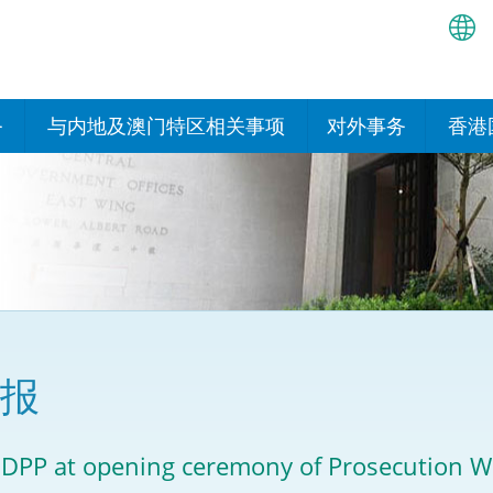
繁
简
务
与内地及澳门特区相关事项
对外事务
香港
EN
与内地有关的安排
国际政府机构在香
我们
处或运作
Bah
平台
香港与内地相互认可和执行民
我们
商事案件判决的安排
多边协定
हिन्
我们
नेप
关于建立更紧密经贸关系的安
其他协定
排
ਪੰਜ
我们
目
报
Tag
与内地有关的项目及合作安排
我们的
ภาษ
与澳门特区的安排
 DPP at opening ceremony of Prosecution We
律科技
我们的