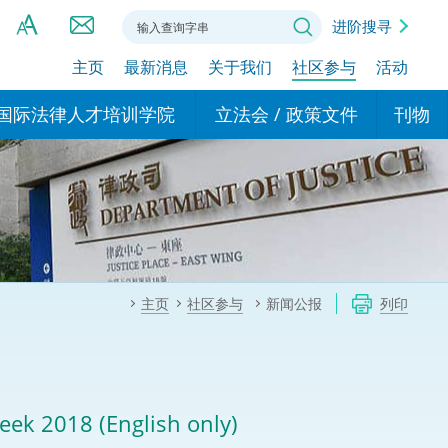
进阶搜寻
主页
最新消息
关于我们
社区参与
活动
A
A
国际法律人才培训学院
立法会 / 政策文件
刊物
A
港设立办事
的学院
现行政策措施
基本
asa Indonesia (印尼语)
的专家委员会
政策文件
粤港
दी (印度语)
的办公室
特别财务委员会
香港
ाली (尼泊尔语)
主页
社区参与
新闻公报
列印
ਾਬੀ (旁遮普语)
的培训课程和能力建设项
民事
alog (他加禄语)
交易
年刊 2024-2025
าไทย (泰语)
ek 2018 (English only)
国际
اردو (乌尔都语)
年度回顾 2024-2025