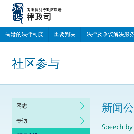
跳
至
主
内
容
香港的法律制度
重要判决
法律及争议解决服
法治建设办公室
社区参与
香港专业服务出海
调解
仲裁
新闻公
网志
诉讼
专访
Speech by
网上争议解决及法