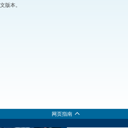
文版本。
“一带一路”建设
计划
Tiế
粤港澳大湾区
决服务中心
网页指南