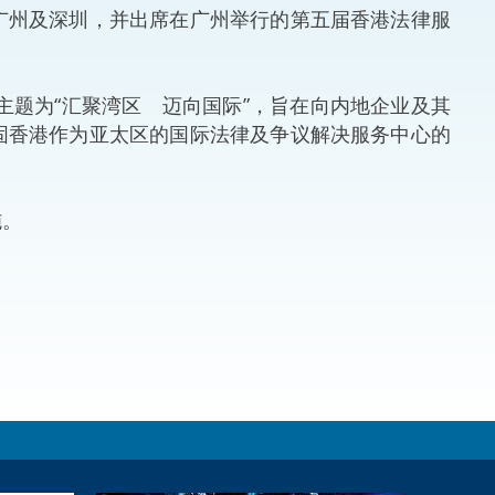
州及深圳，并出席在广州举行的第五届香港法律服
法律
ng Việt (越南语)
维护
题为“汇聚湾区 迈向国际”，旨在向内地企业及其
固香港作为亚太区的国际法律及争议解决服务中心的
刑事
相互
施。
一般