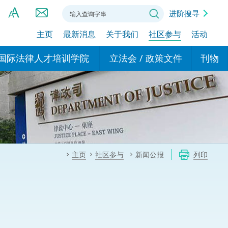
进阶搜寻
主页
最新消息
关于我们
社区参与
活动
A
A
国际法律人才培训学院
立法会 / 政策文件
刊物
A
港设立办事
的学院
现行政策措施
基本
asa Indonesia (印尼语)
的专家委员会
政策文件
粤港
दी (印度语)
的办公室
特别财务委员会
香港
ाली (尼泊尔语)
主页
社区参与
新闻公报
列印
ਾਬੀ (旁遮普语)
的培训课程和能力建设项
民事
alog (他加禄语)
交易
年刊 2024-2025
าไทย (泰语)
国际
اردو (乌尔都语)
年度回顾 2024-2025