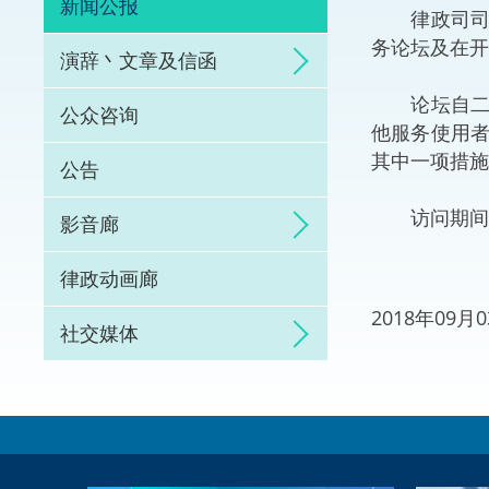
新闻公报
律政司司长
体育争议解决先导
务论坛及在开
演辞丶文章及信函
能力建设
论坛自二○
公众咨询
他服务使用
法律枢纽
其中一项措施
公告
促成交易和争议解
访问期间，
影音廊
律政动画廊
2018年09
社交媒体