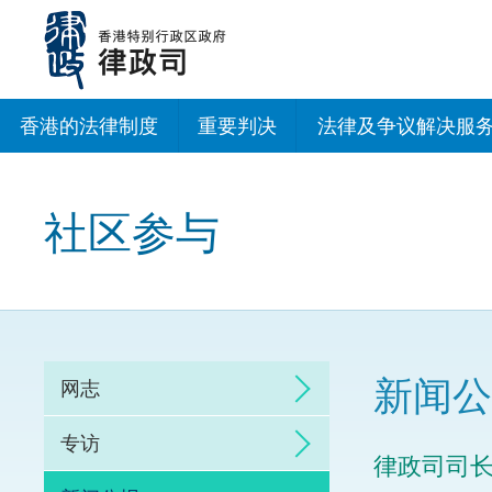
跳
至
主
内
容
香港的法律制度
重要判决
法律及争议解决服
法治建设办公室
社区参与
香港专业服务出海
调解
仲裁
新闻公
网志
诉讼
专访
律政司司
网上争议解决及法