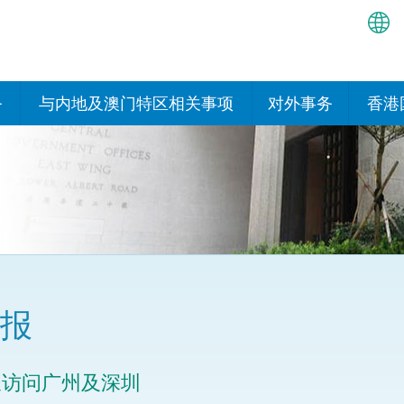
繁
简
务
与内地及澳门特区相关事项
对外事务
香港
EN
与内地有关的安排
国际政府机构在香
我们
处或运作
Bah
平台
香港与内地相互认可和执行民
我们
商事案件判决的安排
多边协定
हिन्
我们
नेप
关于建立更紧密经贸关系的安
其他协定
排
ਪੰਜ
我们
目
报
Tag
与内地有关的项目及合作安排
我们的
ภาษ
与澳门特区的安排
长访问广州及深圳
律科技
我们的