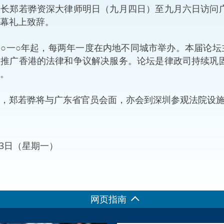
郑若骅资深大律师明日（九月四日）至九月六日访问广
“一带一路”建设
计划
Tiế
幕礼上致辞。
粤港澳大湾区
一○年起，每两年一度在内地不同城市举办。本届论坛主
者推广香港的法律和争议解决服务。论坛是律政司持续巩
。
决服务中心
郑若骅将与广东省官员会面，亦会到深圳参观法院设
月03日（星期一）
网页指南