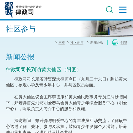
跳
至
主
内
进阶搜寻
容
社区参与
主页
社区参与
新闻公报
列印
新闻公报
律政司司长到访黄大仙区（附图）
律政司司长郑若骅资深大律师今日（九月二十六日）到访黄大
仙区，参观小学及青少年中心，并与区议员会面。
在黄大仙区议会主席李德康和黄大仙民政事务专员江润珊陪同
下，郑若骅首先到访明爱赛马会黄大仙青少年综合服务中心（明爱
中心），听取负责人简介中心的服务和设施。
探访期间，郑若骅与明爱中心的青年成员互动交流，了解该中
心透过了解、关怀、参与及承担，鼓励青少年发挥个人潜能，培养
他们承担责任，促进互助及社会共融。