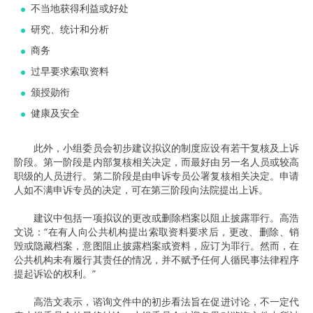
不当地获得利益或好处
研究、统计和分析
商务
过早要求索取资料
颁授勋衔
健康及安全
此外，小组委员会初步建议拟议的制度应设有若干复核及上诉
阶段。第一阶段是内部复核相关决定，而最好由另一名人员或较高
职级的人员进行。第二阶段是由申诉专员公署复核相关决定。申请
人如不满申诉专员的决定，可在第三阶段向法院提出上诉。
建议中包括一项拟议的更改或删除档案以阻止披露罪行。高浩
文说：“在有人向公共机构提出索取资料要求后，更改、删除、销
毁或隐藏档案，意图阻止披露档案或资料，应订为罪行。然而，在
公共机构未有履行其责任的情况，并不赋予任何人循民事法律程序
提起诉讼的权利。”
高浩文表示，谘询文件中的初步看法旨在促进讨论，不一定代