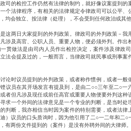
司的检控工作仍然有法律的制约，就好像议案提到的案
是一个法律程序，有相关的法律规定令律政司可以公平、
，均会独立、按法律（处理），不会受到任何政治或其
这两日大家提到的外判政策。律政司的外判政策－我用
但凡涉及高官、公职人员、重要人物，便必须外判。作出
的一贯做法是由司内人员作出检控决定，案件涉及律政
跟立法会提及过的，一般而言，当律政司就民事或刑事案
论时议员提到的外判政策，或者称作惯例，或者一般做
铿议员在其开场发言有提及到，是由二○○三年至二○一
，或者但凡涉及现任或前任高官或重要人物便要外判这种
否寻求一个外间的法律意见是一个专业的判断，是当时处
业的判断，我亦相信当时因为案件的特别需要，或者法律
迪）议员的口头质询时，因为他引用了二○一二年和二○
，有两份文件提到的（案件）是没有外聘外间的大律师