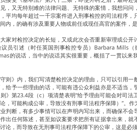
意见，又无特别难的法律问题、无特殊的案情，我想问问
引，平均每年超过一千宗案件进入刑事检控的司法程序，
间内，的确有涉及重要人物或前任或现任高官的案件，
家对检控决定的长短，又或此次会否重新审理或公开讨
议员引述（时任英国刑事检控专员）Barbara Mil
l Thomas的说话，当中的说话其实很重要，概括了一贯
则》内，我们写清楚检控决定的理由，只可以引用一般
下，给予一些理由的话，可能有违公众利益亦是不适当，
则》第23.4段（c）项清楚表明“给予理由可能会对司
论，可能构成公审，导致没有刑事司法程序保障）”。作
专业判断，有多少事情可以在声明内写出来，而确保不会
，作出任何陈述，甚至如议案要求把所有证据拿出来，就
讨论，而导致在无刑事司法程序保障下的公审，这是必