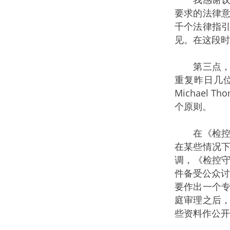
要求的法律
千个法律指
见。在这段时
第三点，大
重复昨日几位
Michae
个原则。
在《检控守
在某些情况
调，《检控守
件备受公众讨
要作出一个
庭审理之后
些资料作公开