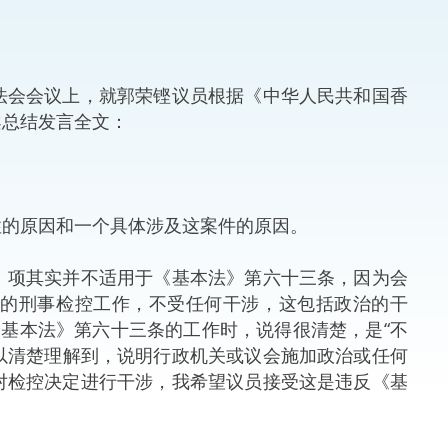
法律
ng Việt (越南语)
维护
会会议上，就郭荣铿议员根据《中华人民共和国香
案总结发言全文：
刑事
相互
的原因和一个具体涉及这案件的原因。
一般
项其实并不适用于《基本法》第六十三条，因为会
司的刑事检控工作，不受任何干涉，这包括政治的干
基本法》第六十三条的工作时，说得很清楚，是“不
可以清楚理解到，说明行政机关或议会施加政治或任何
对检控决定进行干涉，我希望议员接受这是违反《基