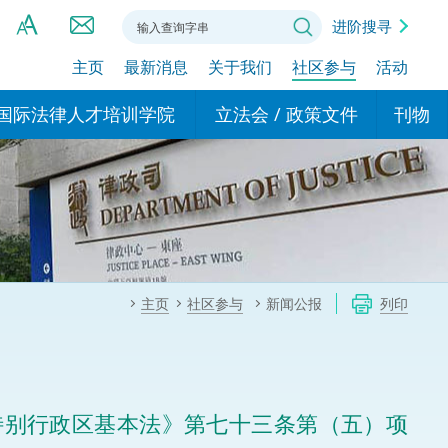
进阶搜寻
主页
最新消息
关于我们
社区参与
活动
A
A
国际法律人才培训学院
立法会 / 政策文件
刊物
A
港设立办事
的学院
现行政策措施
基本
asa Indonesia (印尼语)
的专家委员会
政策文件
粤港
दी (印度语)
的办公室
特别财务委员会
香港
ाली (尼泊尔语)
主页
社区参与
新闻公报
列印
ਾਬੀ (旁遮普语)
的培训课程和能力建设项
民事
alog (他加禄语)
交易
年刊 2024-2025
าไทย (泰语)
特别行政区基本法》第七十三条第（五）项
国际
اردو (乌尔都语)
年度回顾 2024-2025