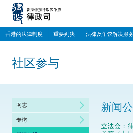
跳
至
主
内
容
香港的法律制度
重要判决
法律及争议解决服
法治建设办公室
社区参与
香港专业服务出海
调解
仲裁
新闻公
网志
诉讼
专访
立法会：
网上争议解决及法