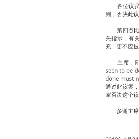
各位议员，
则，否决此议
第四点比较
关指示，有
充，更不应披
主席，刚才多位
seen to b
done must
通过此议案
家否决这个议
多谢主席