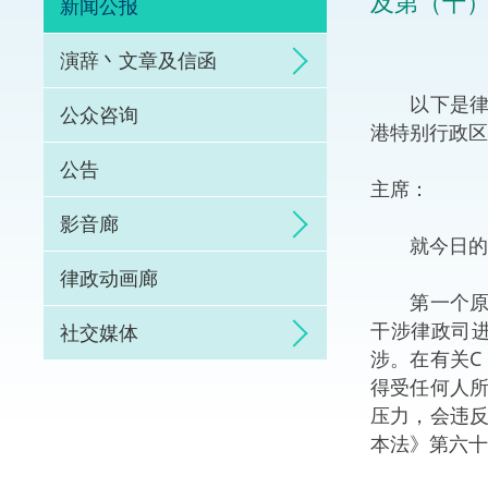
及第（十
新闻公报
体育争议解决先导
演辞丶文章及信函
能力建设
以下是律政
公众咨询
港特别行政区
法律枢纽
公告
主席：
促成交易和争议解
影音廊
就今日的议
律政动画廊
第一个原则
干涉律政司
社交媒体
涉。在有关C
得受任何人所
压力，会违
本法》第六十