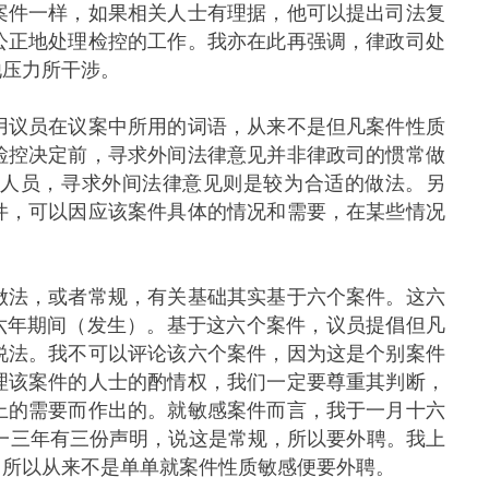
件一样，如果相关人士有理据，他可以提出司法复
公正地处理检控的工作。我亦在此再强调，律政司处
他压力所干涉。
议员在议案中所用的词语，从来不是但凡案件性质
检控决定前，寻求外间法律意见并非律政司的惯常做
司人员，寻求外间法律意见则是较为合适的做法。另
件，可以因应该案件具体的情况和需要，在某些情况
法，或者常规，有关基础其实基于六个案件。这六
六年期间（发生）。基于这六个案件，议员提倡但凡
说法。我不可以评论该六个案件，因为这是个别案件
理该案件的人士的酌情权，我们一定要尊重其判断，
上的需要而作出的。就敏感案件而言，我于一月十六
一三年有三份声明，说这是常规，所以要外聘。我上
。所以从来不是单单就案件性质敏感便要外聘。