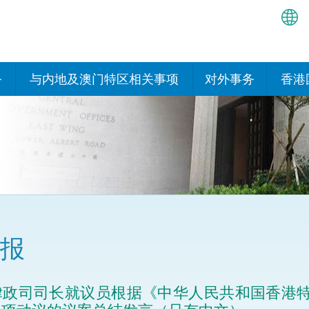
繁
简
务
与内地及澳门特区相关事项
对外事务
香港
EN
与内地有关的安排
国际政府机构在香
我们
处或运作
Bah
平台
香港与内地相互认可和执行民
我们
商事案件判决的安排
多边协定
हिन्
我们
नेप
关于建立更紧密经贸关系的安
其他协定
排
ਪੰਜ
我们
目
报
Tag
与内地有关的项目及合作安排
我们的
ภาษ
与澳门特区的安排
律政司司长就议员根据《中华人民共和国香港
律科技
我们的