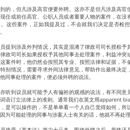
的，但凡涉及高官便要外聘。这亦不是但凡涉及高官便
及现任或前任高官、公职人员或者重要人物的案件，在没
出。这些案件，正如我提及过，不会就我们决定是否检
。
提到涉及外判情况，其实是混淆了律政司司长授权予其
，律政司司长如果授权予其他同事去处理案件，利益冲突
理这案件时，他仍然会按照其专业、按照法律和证据，不
的特别情况，需要寻求外间法律意见，帮助作出最终决定
他同事处理的案件，便必须外聘的说法。
听到议员就可能予人有偏袒的观感的说法，有不同意见
词语订立法律上的准则。通常我们在英文用apparent 
性，是可以操作的，不是单单看一个人自己觉得如何，所
因为可能处理的同事与涉案人士有关的话，他就不再处
接受《基本法》第六十三条，即使外聘之后，最终还是