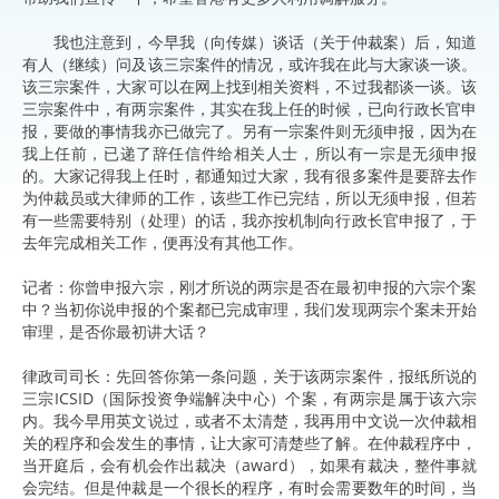
我也注意到，今早我（向传媒）谈话（关于仲裁案）后，知道
有人（继续）问及该三宗案件的情况，或许我在此与大家谈一谈。
该三宗案件，大家可以在网上找到相关资料，不过我都谈一谈。该
三宗案件中，有两宗案件，其实在我上任的时候，已向行政长官申
报，要做的事情我亦已做完了。另有一宗案件则无须申报，因为在
我上任前，已递了辞任信件给相关人士，所以有一宗是无须申报
的。大家记得我上任时，都通知过大家，我有很多案件是要辞去作
为仲裁员或大律师的工作，该些工作已完结，所以无须申报，但若
有一些需要特别（处理）的话，我亦按机制向行政长官申报了，于
去年完成相关工作，便再没有其他工作。
记者：你曾申报六宗，刚才所说的两宗是否在最初申报的六宗个案
中？当初你说申报的个案都已完成审理，我们发现两宗个案未开始
审理，是否你最初讲大话？
律政司司长：先回答你第一条问题，关于该两宗案件，报纸所说的
三宗ICSID（国际投资争端解决中心）个案，有两宗是属于该六宗
内。我今早用英文说过，或者不太清楚，我再用中文说一次仲裁相
关的程序和会发生的事情，让大家可清楚些了解。在仲裁程序中，
当开庭后，会有机会作出裁决（award），如果有裁决，整件事就
会完结。但是仲裁是一个很长的程序，有时会需要数年的时间，当