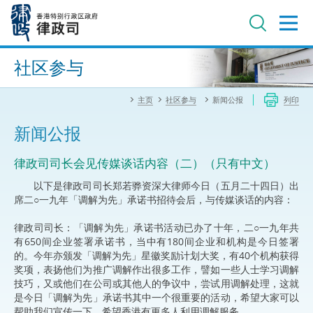
跳
至
主
内
进阶搜寻
容
社区参与
主页
社区参与
新闻公报
列印
新闻公报
律政司司长会见传媒谈话内容（二）（只有中文）
以下是律政司司长郑若骅资深大律师今日（五月二十四日）出
席二○一九年「调解为先」承诺书招待会后，与传媒谈话的内容：
律政司司长：「调解为先」承诺书活动已办了十年，二○一九年共
有650间企业签署承诺书，当中有180间企业和机构是今日签署
的。今年亦颁发「调解为先」星徽奖励计划大奖，有40个机构获得
奖项，表扬他们为推广调解作出很多工作，譬如一些人士学习调解
技巧，又或他们在公司或其他人的争议中，尝试用调解处理，这就
是今日「调解为先」承诺书其中一个很重要的活动，希望大家可以
帮助我们宣传一下，希望香港有更多人利用调解服务。