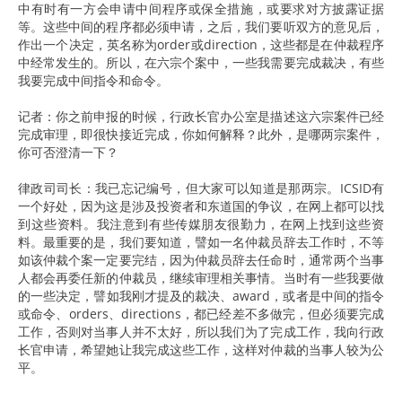
中有时有一方会申请中间程序或保全措施，或要求对方披露证据
等。这些中间的程序都必须申请，之后，我们要听双方的意见后，
作出一个决定，英名称为order或direction，这些都是在仲裁程序
中经常发生的。所以，在六宗个案中，一些我需要完成裁决，有些
我要完成中间指令和命令。
记者：你之前申报的时候，行政长官办公室是描述这六宗案件已经
完成审理，即很快接近完成，你如何解释？此外，是哪两宗案件，
你可否澄清一下？
律政司司长：我已忘记编号，但大家可以知道是那两宗。ICSID有
一个好处，因为这是涉及投资者和东道国的争议，在网上都可以找
到这些资料。我注意到有些传媒朋友很勤力，在网上找到这些资
料。最重要的是，我们要知道，譬如一名仲裁员辞去工作时，不等
如该仲裁个案一定要完结，因为仲裁员辞去任命时，通常两个当事
人都会再委任新的仲裁员，继续审理相关事情。当时有一些我要做
的一些决定，譬如我刚才提及的裁决、award，或者是中间的指令
或命令、orders、directions，都已经差不多做完，但必须要完成
工作，否则对当事人并不太好，所以我们为了完成工作，我向行政
长官申请，希望她让我完成这些工作，这样对仲裁的当事人较为公
平。