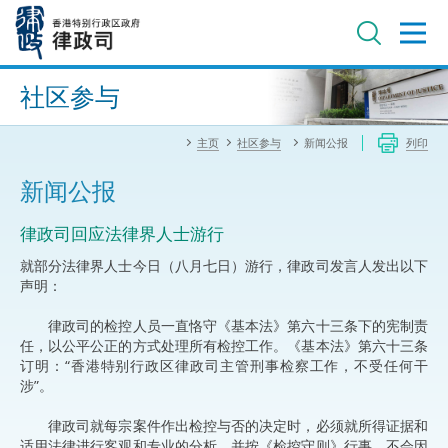
跳
至
主
内
进阶搜寻
容
社区参与
主页
社区参与
新闻公报
列印
新闻公报
律政司回应法律界人士游行
就部分法律界人士今日（八月七日）游行，律政司发言人发出以下
声明：
律政司的检控人员一直恪守《基本法》第六十三条下的宪制责
任，以公平公正的方式处理所有检控工作。《基本法》第六十三条
订明：“香港特别行政区律政司主管刑事检察工作，不受任何干
涉”。
律政司就每宗案件作出检控与否的决定时，必须就所得证据和
适用法律进行客观和专业的分析，并按《检控守则》行事，不会因