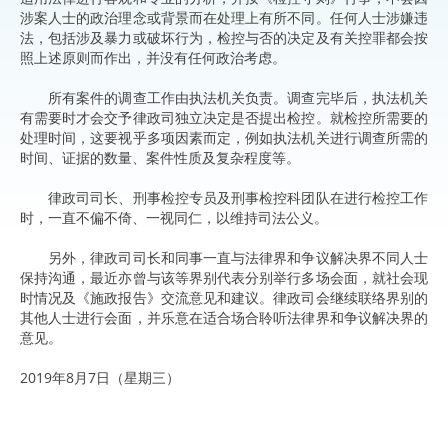
涉案人士的政治理念或背景而在处理上有所不同。任何人士涉嫌违
法，包括涉及暴力或破坏行为，检控与否的决定及有关控罪都会按
照上述原则而作出，并没有任何政治考虑。
所有案件的调查工作由执法机关负责。调查完毕后，执法机关
有需要时才会交予律政司独立决定是否提出检控。就检控所需要的
处理时间，这要视乎多项因素而定，例如执法机关进行调查所需的
时间、证据的数量、案件性质及复杂程度等。
律政司司长、刑事检控专员及刑事检控科团队在进行检控工作
时，一直不偏不倚、一视同仁，以维持司法公义。
另外，律政司司长和同事一直与法律界和争议解决界不同人士
保持沟通，最近亦曾与该等界别代表分别举行多场会面，就社会现
时情况及《施政报告》交流意见和建议。律政司会继续联络界别的
其他人士进行会面，并乐意在适合场合聆听法律界和争议解决界的
意见。
2019年8月7日（星期三）