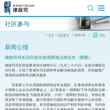
跳
至
主
内
进阶搜寻
容
社区参与
主页
社区参与
新闻公报
列印
新闻公报
律政司司长访问首尔加强两地法律合作（附图）
律政司司长郑若骅资深大律师今日（九月二十六日）在首尔继续访
问行程，介绍了香港作为交易和争议解决枢纽的优势，并积极推广
香港的法律和争议解决服务。
郑若骅上午出席国际律师协会年会期间，在香港律师会和香港
大律师公会合办的早餐会上，以“香港在‘一国两制’下作为国际法律
枢纽的独特角色”为题发表演说，介绍“一国两制”的特点，并指出香
港采取了多项措施，展示香港作为国际争议解决服务中心的优势，
也是理想的交易枢纽。有关措施包括知识产权权利的仲裁、与内地
就仲裁程序的保全安排，以及第三方资助仲裁。她并简介了香港的