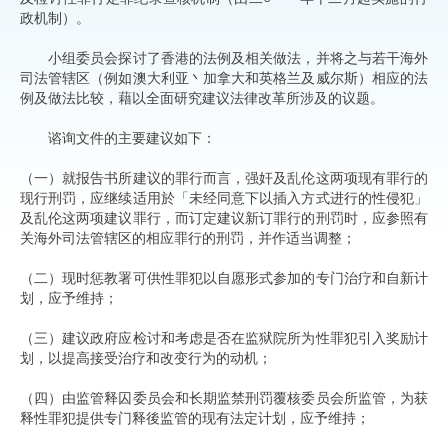
政机制）。
小组委员会探讨了香港的法例及相关做法，并将之与若干海外
司法管辖区（例如澳大利亚丶加拿大和英格兰及威尔斯）相应的法
例及做法比较，藉以全面研究建议法律改革所涉及的议题。
谘询文件的主要建议如下：
（一）就报告书所建议的罪行而言，强奸及乱伦这两项现有罪行的
现行刑罚，应继续适用於「未经同意下以插入方式进行的性侵犯」
及乱伦这两项建议罪行，而订定建议新订罪行的刑罚时，应参照有
关海外司法管辖区的相应罪行的刑罚，并作适当调整；
（二）现时惩教署可供性罪犯以自愿形式参加的专门治疗和自新计
划，应予维持；
（三）建议政府应检讨和考虑是否在监狱院所为性罪犯引入奖励计
划，以提高接受治疗和改变行为的动机；
（四）由监管释囚委员会和长期监禁刑罚覆核委员会所监管，为获
释性罪犯提供专门释後监管的现有法定计划，应予维持；