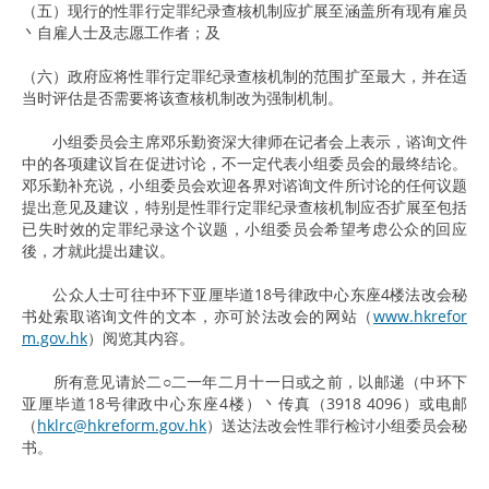
（五）现行的性罪行定罪纪录查核机制应扩展至涵盖所有现有雇员
丶自雇人士及志愿工作者；及
（六）政府应将性罪行定罪纪录查核机制的范围扩至最大，并在适
当时评估是否需要将该查核机制改为强制机制。
小组委员会主席邓乐勤资深大律师在记者会上表示，谘询文件
中的各项建议旨在促进讨论，不一定代表小组委员会的最终结论。
邓乐勤补充说，小组委员会欢迎各界对谘询文件所讨论的任何议题
提出意见及建议，特别是性罪行定罪纪录查核机制应否扩展至包括
已失时效的定罪纪录这个议题，小组委员会希望考虑公众的回应
後，才就此提出建议。
公众人士可往中环下亚厘毕道18号律政中心东座4楼法改会秘
书处索取谘询文件的文本，亦可於法改会的网站（
www.hkrefor
m.gov.hk
）阅览其内容。
所有意见请於二○二一年二月十一日或之前，以邮递（中环下
亚厘毕道18号律政中心东座4楼）丶传真（3918 4096）或电邮
（
hklrc@hkreform.gov.hk
）送达法改会性罪行检讨小组委员会秘
书。