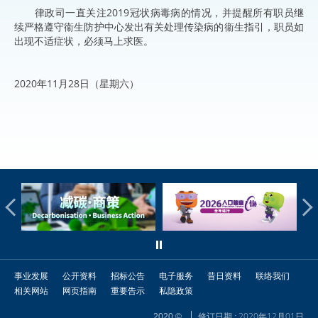
律政司一直关注2019冠状病毒病的情况，并提醒所有职员继
续严格遵守衞生防护中心发出有关处理传染病的衞生指引，职员如
出现不适症状，必须马上求医。
2020年11月28日（星期六）
事业发展
公开资料
招标公告
电子服务
昔日资料
联络我们
相关网站
网页指南
重要告示
私隐政策
修订日期 : 2020年12月01日
2020 ©