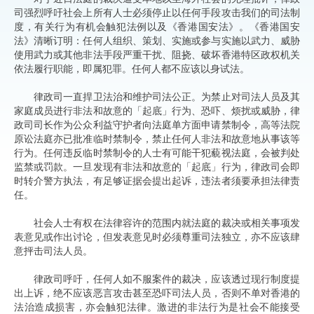
司强烈呼吁社会上所有人士必须停止以任何手段攻击我们的司法制
度，有关行为有机会触犯法例以及《香港国安法》。《香港国安
法》清晰订明：任何人组织、策划、实施或参与实施以武力、威胁
使用武力或其他非法手段严重干扰、阻挠、破坏香港特区政权机关
依法履行职能，即属犯罪。任何人都不应该以身试法。
律政司一直捍卫法治和维护司法公正。为禁止对司法人员及其
家庭成员进行非法和故意的「起底」行为、恐吓、烦扰或威胁，律
政司司长作为公众利益守护者向法庭单方面申请禁制令，高等法院
原讼法庭亦已批准临时禁制令，禁止任何人非法和故意地从事该等
行为。任何违反临时禁制令的人士有可能干犯藐视法庭，会被判处
监禁或罚款。一旦发现有非法和故意的「起底」行为，律政司会即
时转介警方执法，有足够证据会提出起诉，违法者须要承担法律责
任。
社会人士有权在法律容许的范围内就法庭的裁决或相关事项发
表意见或作出讨论，但发表意见时必须尊重司法独立，亦不应该肆
意抨击司法人员。
律政司呼吁，任何人如不服案件的裁决，应该透过现行制度提
出上诉，绝不应该恶言攻击甚至恐吓司法人员，否则不单对香港的
法治造成损害，亦会触犯法律。激进的非法行为是社会不能接受