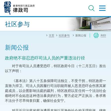
跳
至
主
内
进阶搜寻
容
社区参与
主页
社区参与
新闻公报
列印
新闻公报
政府绝不容忍恐吓司法人员的严重违法行径
​对于有司法人员遭受恐吓，特区政府今日（十二月五日）发出
以下声明：
《基本法》第八十五条保障司法独立，不受干扰，特区政府一
直致力捍卫。司法人员因履行司法职能而被人恶意恐吓会伤害其家
庭成员，以企图影响法庭的裁判，特区政府以至任何一个法治社会
都绝对不会姑息这种违法暴戾的行为，警方必定严正执法，务求将
不法分子尽早缉拿归案，确保社会安宁。
对于近日法庭的裁决遭受本地以至海外社会的无理批评，律政