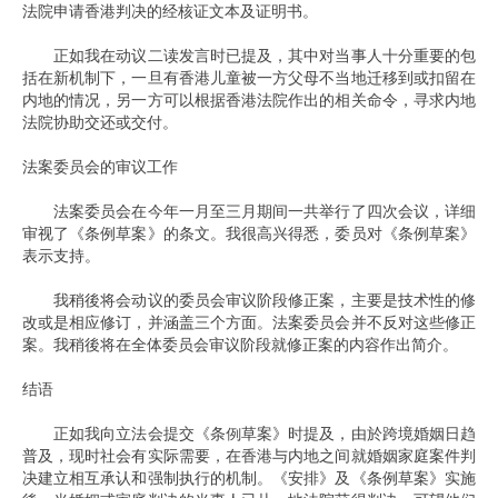
法院申请香港判决的经核证文本及证明书。
正如我在动议二读发言时已提及，其中对当事人十分重要的包
括在新机制下，一旦有香港儿童被一方父母不当地迁移到或扣留在
内地的情况，另一方可以根据香港法院作出的相关命令，寻求内地
法院协助交还或交付。
法案委员会的审议工作
法案委员会在今年一月至三月期间一共举行了四次会议，详细
审视了《条例草案》的条文。我很高兴得悉，委员对《条例草案》
表示支持。
我稍後将会动议的委员会审议阶段修正案，主要是技术性的修
改或是相应修订，并涵盖三个方面。法案委员会并不反对这些修正
案。我稍後将在全体委员会审议阶段就修正案的内容作出简介。
结语
正如我向立法会提交《条例草案》时提及，由於跨境婚姻日趋
普及，现时社会有实际需要，在香港与内地之间就婚姻家庭案件判
决建立相互承认和强制执行的机制。《安排》及《条例草案》实施