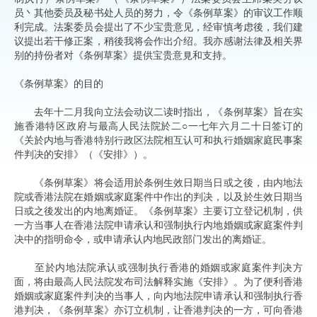
员丶其他委员及秘书处人员的努力，令《条例草案》的审议工作顺
利完成。法案委员会提出了不少宝贵意见，经审慎考虑後，我们建
议提出若干修正案，稍後我将会作出介绍。我亦感谢法律及相关界
别的持份者对《条例草案》提供宝贵意見和支持。
《条例草案》的目的
去年十二月我向立法会动议二读时指出，《条例草案》旨在实
施香港特区政府与最高人民法院於二○一七年六月二十日签订的
《关於内地与香港特别行政区法院相互认可和执行婚姻家庭民事案
件判决的安排》（《安排》）。
《条例草案》将会适用於条例生效日期当日或之後，由内地法
院或香港法院在婚姻或家庭案件中作出的判决，以及於生效日期当
日或之後发出的内地离婚证。《条例草案》主要订立登记机制，供
一方当事人在香港法院申请承认和强制执行内地婚姻或家庭案件判
决中的指明命令，或申请承认内地民政部门发出的离婚证。
至於内地法院承认或强制执行香港的婚姻或家庭案件判决方
面，将由最高人民法院发布司法解释实施《安排》。为了便利香港
婚姻或家庭案件判决的当事人，向内地法院申请承认和强制执行香
港判决，《条例草案》亦订立机制，让香港判决的一方，可向香港