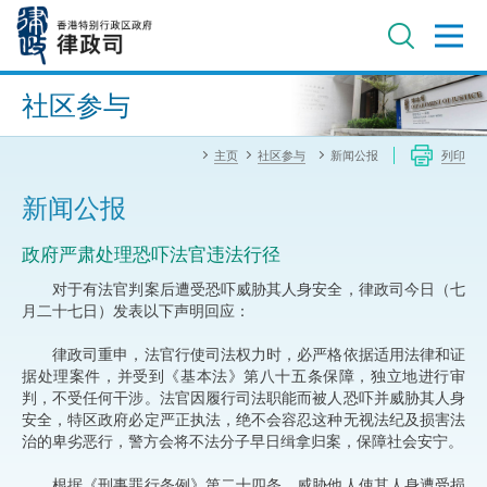
跳
至
主
内
进阶搜寻
容
社区参与
主页
社区参与
新闻公报
列印
新闻公报
政府严肃处理恐吓法官违法行径
对于有法官判案后遭受恐吓威胁其人身安全，律政司今日（七
月二十七日）发表以下声明回应：
律政司重申，法官行使司法权力时，必严格依据适用法律和证
据处理案件，并受到《基本法》第八十五条保障，独立地进行审
判，不受任何干涉。法官因履行司法职能而被人恐吓并威胁其人身
安全，特区政府必定严正执法，绝不会容忍这种无视法纪及损害法
治的卑劣恶行，警方会将不法分子早日缉拿归案，保障社会安宁。
根据《刑事罪行条例》第二十四条，威胁他人使其人身遭受损