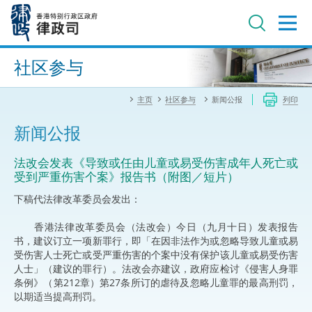
跳
至
主
内
进阶搜寻
容
社区参与
主页
社区参与
新闻公报
列印
新闻公报
法改会发表《导致或任由儿童或易受伤害成年人死亡或
受到严重伤害个案》报告书（附图／短片）
下稿代法律改革委员会发出：
香港法律改革委员会（法改会）今日（九月十日）发表报告
书，建议订立一项新罪行，即「在因非法作为或忽略导致儿童或易
受伤害人士死亡或受严重伤害的个案中没有保护该儿童或易受伤害
人士」（建议的罪行）。法改会亦建议，政府应检讨《侵害人身罪
条例》（第212章）第27条所订的虐待及忽略儿童罪的最高刑罚，
以期适当提高刑罚。