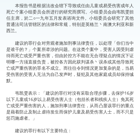
本报告书是根据法改会辖下导致或任由儿童或易受伤害成年人
死亡个案小组委员会所进行的研究而撰写。小组委员会由韦凯雯担
任主席，於二○一九年五月发表谘询文件。小组委员会研究了其他
普通法司法管辖区的法律和常规，特别是英格兰丶南澳大利亚和新
西兰。
建议的罪行会对旁观者施加刑事法律责任，以处理「你们当中
是谁干的？」个案所牵涉的问题。在这类个案中，受害人因受到虐
待而死亡或受严重伤害，但由於控方不能在无合理疑点的情况下证
明哪一方须直接负责，被控各方因此获判谋杀丶误杀或其他导致死
亡或严重伤害的罪名不成立。而往往令到情况更加复杂的是，当易
受伤害的受害人无法为自己发声时，疑犯及其他家庭成员却保持缄
默。
韦凯雯表示：「建议的罪行对没有采取合理步骤，去保护16岁
以下儿童或16岁以上易受伤害人士（包括长者和残疾人士）免其死
亡或受严重伤害的人，施加刑事法律责任，从而凸显该罪行的重点
是藉着防止及制止虐待发生而保护儿童及易受伤害人士，而不只是
惩罚施虐者。」
建议的罪行有以下主要特点：