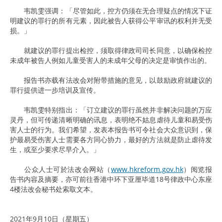
韦凯雯强调：「尽管如此，控方仍须在无合理疑点的情况下证
明建议的罪行的所有元素，因此被告人获得公平审讯的权利并无受
损。」
就建议的罪行提出检控，须取得律政司司长同意，以确保检控
未成年被告人例如儿童受害人的未成年父母的决定是审慎作出的。
报告书亦载有法改会对附带措施的意见，以鼓励政府就建议的
罪行提供进一步培训及宣传。
韦凯雯特别指出：「订立建议的罪行虽然并非解决问题的万应
灵丹，但可传递清晰明确的讯息，表明绝不姑息虐待儿童和易受伤
害人士的行为。我们希望，发表本报告书可令社会大众意识到，保
护最易受伤害人士需要各方同心协力，最好的方法就是防止虐待发
生，或至少要求尽早介入。」
公众人士可於法改会网站（
www.hkreform.gov.hk
）阅览报
告书内容及摘要，亦可前往香港中环下亚厘毕道18号律政中心东座
4楼法改会秘书处索取文本。
2021年9月10日（星期五）