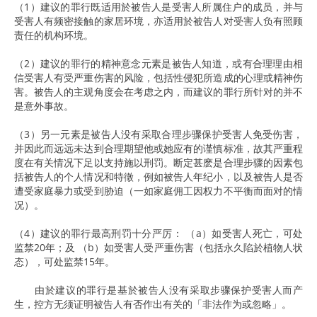
（1）建议的罪行既适用於被告人是受害人所属住户的成员，并与
受害人有频密接触的家居环境，亦适用於被告人对受害人负有照顾
责任的机构环境。
（2）建议的罪行的精神意念元素是被告人知道，或有合理理由相
信受害人有受严重伤害的风险，包括性侵犯所造成的心理或精神伤
害。被告人的主观角度会在考虑之内，而建议的罪行所针对的并不
是意外事故。
（3）另一元素是被告人没有采取合理步骤保护受害人免受伤害，
并因此而远远未达到合理期望他或她应有的谨慎标准，故其严重程
度在有关情况下足以支持施以刑罚。断定甚麽是合理步骤的因素包
括被告人的个人情况和特徵，例如被告人年纪小，以及被告人是否
遭受家庭暴力或受到胁迫（一如家庭佣工因权力不平衡而面对的情
况）。
（4）建议的罪行最高刑罚十分严厉： （a）如受害人死亡，可处
监禁20年；及 （b）如受害人受严重伤害（包括永久陷於植物人状
态），可处监禁15年。
由於建议的罪行是基於被告人没有采取步骤保护受害人而产
生，控方无须证明被告人有否作出有关的「非法作为或忽略」。