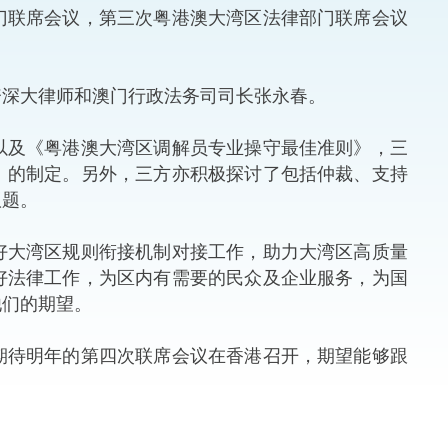
联席会议，第三次粤港澳大湾区法律部门联席会议
法律
ng Việt (越南语)
。
维护
深大律师和澳门行政法务司司长张永春。
刑事
及《粤港澳大湾区调解员专业操守最佳准则》，三
》的制定。另外，三方亦积极探讨了包括仲裁、支持
相互
议题。
一般
大湾区规则衔接机制对接工作，助力大湾区高质量
好法律工作，为区内有需要的民众及企业服务，为国
他们的期望。
待明年的第四次联席会议在香港召开，期望能够跟