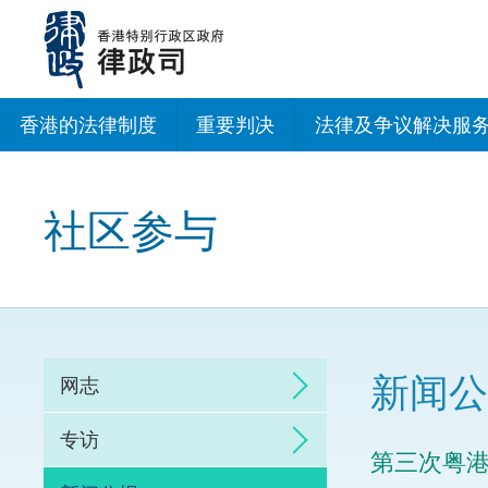
跳
至
主
内
容
香港的法律制度
重要判决
法律及争议解决服
法治建设办公室
社区参与
香港专业服务出海
调解
仲裁
新闻公
网志
诉讼
专访
第三次粤
网上争议解决及法