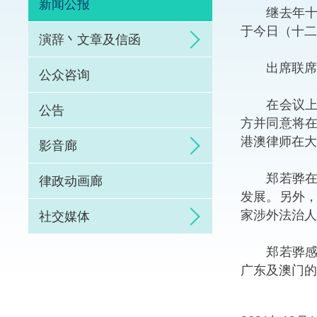
新闻公报
继去年十二
体育争议解决先导
于今日（十二
演辞丶文章及信函
能力建设
出席联席会
公众咨询
法律枢纽
在会议上，
公告
方并同意将
促成交易和争议解
港澳律师在大
影音廊
郑若骅在会
律政动画廊
发展。另外
家涉外法治人
社交媒体
郑若骅感谢
广东及澳门的