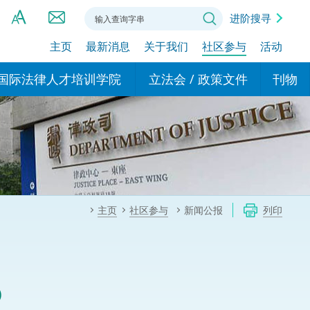
进阶搜寻
主页
最新消息
关于我们
社区参与
活动
A
A
国际法律人才培训学院
立法会 / 政策文件
刊物
A
港设立办事
的学院
现行政策措施
基本
asa Indonesia (印尼语)
的专家委员会
政策文件
粤港
दी (印度语)
的办公室
特别财务委员会
香港
ाली (尼泊尔语)
主页
社区参与
新闻公报
列印
ਾਬੀ (旁遮普语)
的培训课程和能力建设项
民事
alog (他加禄语)
交易
年刊 2024-2025
าไทย (泰语)
）
国际
اردو (乌尔都语)
年度回顾 2024-2025