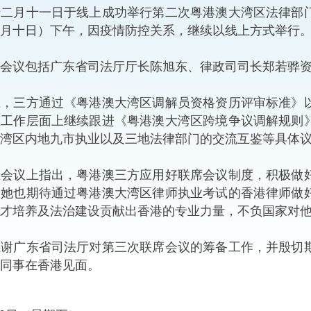
月十一日于线上成功举行第二次粤港澳大湾区法律部门
“一带一路”建设
计划
Tiế
月十日）下午，因疫情防控关系，继续以线上方式举行
粤港澳大湾区
议包括广东省司法厅厅长陈旭东、律政司司长郑若骅资
三方通过《粤港澳大湾区调解员资格资历评审标准》以
在工作层面上继续跟进《粤港澳大湾区跨境争议调解规则
决服务中心
湾区内地九市执业以及三地法律部门的交流互鉴等具体
议上指出，粤港澳三方应用好联席会议制度，积极做好
，她也期待通过粤港澳大湾区律师执业考试的香港律师做
才培养及法治建设贡献出香港的专业力量，不负国家对
广东省司法厅对第三次联席会议的筹备工作，并殷切期
同事在香港见面。