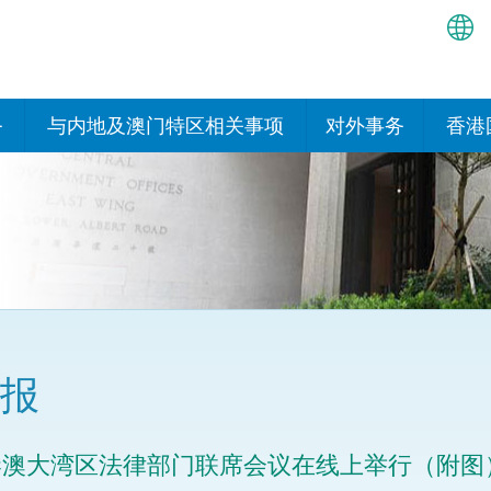
繁
简
务
与内地及澳门特区相关事项
对外事务
香港
EN
与内地有关的安排
国际政府机构在香
我们
处或运作
Bah
平台
香港与内地相互认可和执行民
我们
商事案件判决的安排
多边协定
हिन्
我们
नेप
关于建立更紧密经贸关系的安
其他协定
排
ਪੰਜ
我们
目
报
Tag
与内地有关的项目及合作安排
我们的
ภาษ
与澳门特区的安排
港澳大湾区法律部门联席会议在线上举行（附图
律科技
我们的