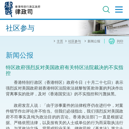
跳
至
主
内
进阶搜寻
容
社区参与
主页
社区参与
新闻公报
列印
新闻公报
特区政府强烈反对美国政府有关特区法院裁决的不实指
控
​香港特别行政区（香港特区）政府今日（十月二十七日）表示
强烈反对美国政府就香港特区法院依法就黎智英欺诈案的判决作出
背离事实的批评，及对《香港国安法》的不实指控和污蔑抹黑。
政府发言人说：「由于涉事案件的法律程序仍在进行中，对案
件细节作出评论并不恰当。但我们必须指出，我们强烈反对美国政
府不符事实及纯为政治目的的言论。香港执法部门一直是根据证
据、严格依照法律，以及按有关的人士或单位的行为而采取执法行
动，与其政治立场、背景或职业无关。律政司按《基本法》第六十