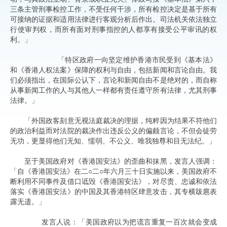
三条主管刑事检控工作，不受任何干涉，所有检控决定是基于所有
可接纳的证据和适用法律进行客观分析后作出。司法机关依法独立
行使审判权，而所有面对刑事指控的人都享有接受公平审讯的权
利。」
「特区政府一向坚定维护香港市民受到《基本法》
和《香港人权法案》保障的权利与自由，包括新闻和言论自由。我
们必须指出，在国际公认下，言论和新闻自由不是绝对的，而自称
从事新闻工作的人与其他人一样都有责任遵守所有法律，尤其刑事
法律。」
「外国政客刻意无视法庭裁决的理据，纯粹因为结果不符他们
的政治利益而对法院的裁决作出违反公义的偏颇言论，不但会徒劳
无功，更显得他们无知、懦弱、不公义、唯我独尊和目无法纪。」
至于美国政府对《香港国安法》的歪曲和抹黑，发言人强调：
「自《香港国安法》在二○二○年六月三十日实施以来，美国政府不
断利用不同事件及借口诋毁《香港国安法》，对尽责、忠诚和依法
落实《香港国安法》的中国及其香港特区肆意攻击，其专横跋扈表
露无遗。」
发言人说：「美国政府以为把谎言重复一百次就会变成