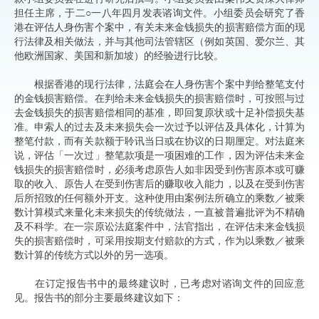
担任主席，于二○一八年四月发表谘询文件。小组委员会研究了香
港在评估人身伤害个案中，有关未来金钱损失的损害赔偿方面的现
行法律及相关做法，并与其他司法管辖区（例如英国、爱尔兰、其
他欧洲国家、美国和新加坡）的经验进行比较。
根据香港的现行法律，法庭会在人身伤害个案中判给整笔支付
的金钱损害赔偿。在判给未来金钱损失的损害赔偿时，可按照与过
去金钱损失的损害赔偿相同的基准，即回复原状或十足补偿损失基
准。申索人的过去及未来损失会一次过予以评估及具体化，计算为
整笔付款，而有关款额于聆讯当日或在协议的日期厘定。对法庭来
说，评估「一次过」整笔款项是一项困难的工作，因为评估未来金
钱损失的损害赔偿时，必须考虑原告人如非因受到伤害原本或可赚
取的收入、原告人在受到伤害后的赚取收入能力，以及在受到伤害
后所招致的任何额外开支。这种使用由案例法所确立的乘数／被乘
数计算模式来量化未来损失的传统做法，一直被普遍批评为不精确
及不科学。在一宗原讼法庭案件中，法官指出，在评估未来金钱损
失的损害赔偿时，可采用按期支付赔款的方式，作为以乘数／被乘
数计算的传统方式以外的另一选项。
在订定报告书中的最终建议时，已考虑对谘询文件的回应意
见。报告书的部分主要最终建议如下：