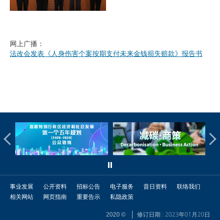
网上广播：
法改会发表《人身伤害个案按期支付未来金钱损失赔款》报告书
事业发展
公开资料
招标公告
电子服务
昔日资料
联络我们
相关网站
网页指南
重要告示
私隐政策
修订日期 : 2023年01月20日
2020 ©