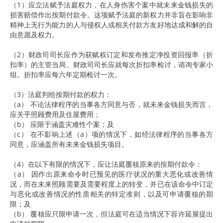
（1）应立法赋予法庭权力，在人身伤害个案中就未来金钱损失的
损害赔偿作出按期付款令。这项赋予法庭的新权力并非旨在影响非
精神上无行为能力的人与侵权人或相关付款方友好地达成和解的自
由意愿及权力。
（2）财政司司长应作为获赋权订定和发布推定净投资回报率（折
扣率）的主管当局。财政司司长应就每次折扣率检讨，谘询专家小
组。折扣率应每六年定期检讨一次。
（3）法庭判给按期付款的权力：
（a） 不论法律程序的当事各方同意与否，就未来金钱损失而言，
应关乎照顾费用及住屋费用；
（b） 应限于涵盖灾难性个案；及
（c） 在不影响上述（a）项的情况下，如经法律程序的当事各方
同意，应涵盖所有未来金钱损失项目。
（4）在以下有限的情况下，应让法庭覆核原来的按期付款令：
（a） 因作出原来命令时已预见的医疗状况的重大恶化或改善情
况，而在未来照顾需要及需要程度上的转变，并已在该命令中订定
与恶化或改善情况的性质相关的特定准则，以及可申请覆核的期
限；及
（b） 覆核应只限申请一次，但法庭可在适当情况下容许延展提出