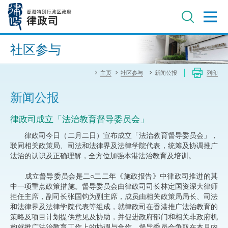
跳
至
主
内
进阶搜寻
容
社区参与
主页
社区参与
新闻公报
列印
新闻公报
律政司成立「法治教育督导委员会」
律政司今日（二月二日）宣布成立「法治教育督导委员会」，
联同相关政策局、司法和法律界及法律学院代表，统筹及协调推广
法治的认识及正确理解，全方位加强本港法治教育及培训。
成立督导委员会是二○二二年《施政报告》中律政司推进的其
中一项重点政策措施。督导委员会由律政司司长林定国资深大律师
担任主席，副司长张国钧为副主席，成员由相关政策局局长、司法
和法律界及法律学院代表等组成，就律政司在香港推广法治教育的
策略及项目计划提供意见及协助，并促进政府部门和相关非政府机
构就推广法治教育工作上的协调与合作。督导委员会争取在本月内