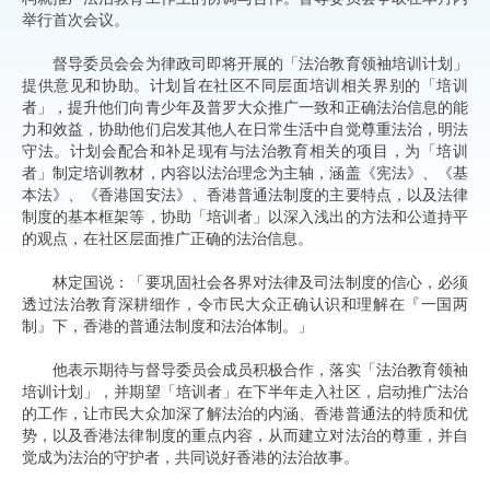
举行首次会议。
督导委员会会为律政司即将开展的「法治教育领袖培训计划」
提供意见和协助。计划旨在社区不同层面培训相关界别的「培训
者」，提升他们向青少年及普罗大众推广一致和正确法治信息的能
力和效益，协助他们启发其他人在日常生活中自觉尊重法治，明法
守法。计划会配合和补足现有与法治教育相关的项目，为「培训
者」制定培训教材，内容以法治理念为主轴，涵盖《宪法》、《基
本法》、《香港国安法》、香港普通法制度的主要特点，以及法律
制度的基本框架等，协助「培训者」以深入浅出的方法和公道持平
的观点，在社区层面推广正确的法治信息。
林定国说：「要巩固社会各界对法律及司法制度的信心，必须
透过法治教育深耕细作，令市民大众正确认识和理解在『一国两
制』下，香港的普通法制度和法治体制。」
他表示期待与督导委员会成员积极合作，落实「法治教育领袖
培训计划」，并期望「培训者」在下半年走入社区，启动推广法治
的工作，让市民大众加深了解法治的内涵、香港普通法的特质和优
势，以及香港法律制度的重点内容，从而建立对法治的尊重，并自
觉成为法治的守护者，共同说好香港的法治故事。