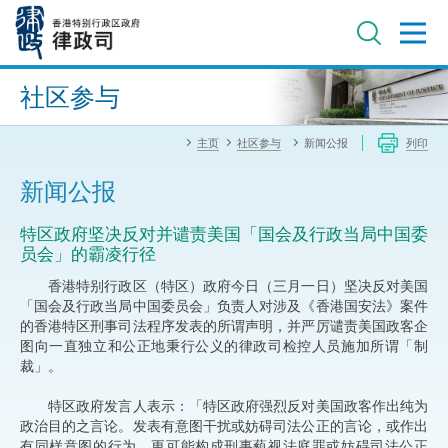
跳
至
主
内
进阶搜寻
容
社区参与
主页
社区参与
新闻公报
列印
新闻公报
特区政府坚决反对并谴责美国「国会及行政当局中国委
员会」的霸凌行径
香港特别行政区（特区）政府今日（三月一日）坚决反对美国
「国会及行政当局中国委员会」负责人对涉及《香港国安法》案件
的香港特区刑事司法程序发表的所谓声明，并严厉谴责美国政客企
图向一直独立和公正地秉行公义的律政司检控人员施加所谓「制
裁」。
特区政府发言人表示：「特区政府强烈反对美国政客作出纯为
政治目的之言论。发表有意图干扰或妨碍司法公正的言论，或作出
有同样意图的行为，更可能构成刑事藐视法庭罪或妨碍司法公正