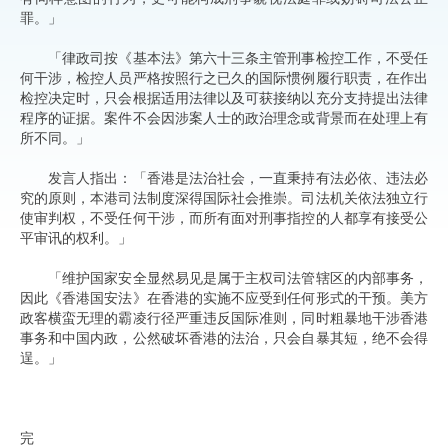
罪。」
「律政司按《基本法》第六十三条主管刑事检控工作，不受任
何干涉，检控人员严格按照行之已久的国际惯例履行职责，在作出
检控决定时，只会根据适用法律以及可获接纳以充分支持提出法律
程序的证据。案件不会因涉案人士的政治理念或背景而在处理上有
所不同。」
发言人指出：「香港是法治社会，一直秉持有法必依、违法必
究的原则，本港司法制度深得国际社会推崇。司法机关依法独立行
使审判权，不受任何干涉，而所有面对刑事指控的人都享有接受公
平审讯的权利。」
「维护国家安全显然易见是属于主权司法管辖区的内部事务，
因此《香港国安法》在香港的实施不应受到任何形式的干预。美方
政客横蛮无理的霸凌行径严重违反国际准则，同时粗暴地干涉香港
事务和中国内政，公然破坏香港的法治，只会自暴其短，绝不会得
逞。」
完