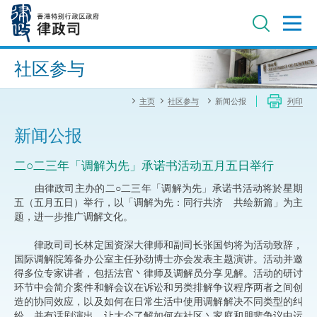
跳
至
主
内
进阶搜寻
容
社区参与
主页
社区参与
新闻公报
列印
新闻公报
二○二三年「调解为先」承诺书活动五月五日举行
由律政司主办的二○二三年「调解为先」承诺书活动将於星期
五（五月五日）举行，以「调解为先：同行共济 共绘新篇」为主
题，进一步推广调解文化。
律政司司长林定国资深大律师和副司长张国钧将为活动致辞，
国际调解院筹备办公室主任孙劲博士亦会发表主题演讲。活动并邀
得多位专家讲者，包括法官丶律师及调解员分享见解。活动的研讨
环节中会简介案件和解会议在诉讼和另类排解争议程序两者之间创
造的协同效应，以及如何在日常生活中使用调解解决不同类型的纠
纷，并有话剧演出，让大众了解如何在社区丶家庭和朋辈争议中运