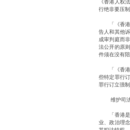
《香港人权
行绝非要压制
「《香港国
告人和其他
成审判庭而
法公开的原
件须在没有陪
「《香港国
些特定罪行
罪行订立强制
维护司法
「香港是法
业、政治理
其犯法特权，