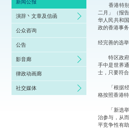
新闻公报
​香港特别
体育争议解决先导
二月」（报
演辞丶文章及信函
华人民共和
能力建设
政的香港事务
公众咨询
法律枢纽
经完善的选举
公告
促成交易和争议解
特区政府发
影音廊
手中是世界
士，只要符合
律政动画廊
「根据经完
社交媒体
格按照香港特
「新选举制
治参与，从
平竞争性有