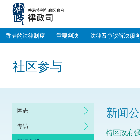
跳
至
主
内
容
香港的法律制度
重要判决
法律及争议解决服
法治建设办公室
社区参与
香港专业服务出海
调解
仲裁
新闻公
网志
诉讼
专访
特区政府
网上争议解决及法