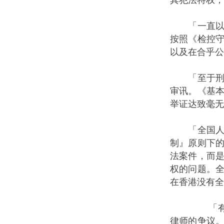
「一直以来
按照《检控
以及在合乎公
「至于刑事
审讯。《基
举证达致毫
「全国人民
制』原则下
法案件，而
权的问题。
在香港没有全
「有关解释
律师的争议