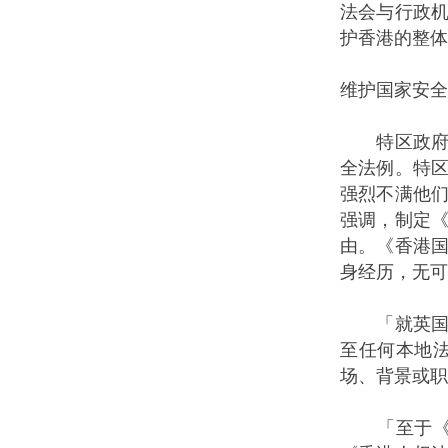
法会与行政
护香港的整体
维护国家安全
特区政府发
全法例。特
强烈不满他
强调，制定《
由。《香港
身经历，无可
「就英国所
至任何本地
场、背景或职
「至于《刑