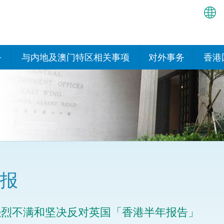
繁
简
务
与内地及澳门特区相关事项
对外事务
香港
EN
与内地有关的安排
国际政府机构在香
我们
处或运作
Bah
平台
香港与内地相互认可和执行民
我们
商事案件判决的安排
多边协定
हिन्
我们
नेप
关于建立更紧密经贸关系的安
其他协定
排
ਪੰਜ
我们
目
报
Tag
与内地有关的项目及合作安排
我们的
ภาษ
与澳门特区的安排
强烈不满和坚决反对英国「香港半年报告」
律科技
我们的