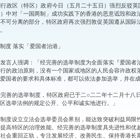
行政区（特区）政府今日（五月二十五日）强烈反驳英
“一带一路”建设
计划
Tiế
告）中对「一国两制」成功实践下的香港的恶意诋毁和政
国不可分离的部分，特区政府再次强烈敦促英国遵从国际
粤港澳大湾区
。
制度 落实「爱国者治港」
决服务中心
言人强调：「经完善的选举制度为全面落实『爱国者治
通行的政治原则，没有一个国家或地区的人民会容许政权
爱国者的要求和具体标准，都可以依法参加选举，并在
善的选举制度，特区政府已于二○二二年十二月十八日
区选举法例的规定公开、公平和诚实地进行。」
度设立立法会选举委员会界别，能达致突破利益局限性
而提高特区的治理效能。经完善的选举制度具先进性和优
助社会重回正轨，专注发展经济、改善民生、保持香港长