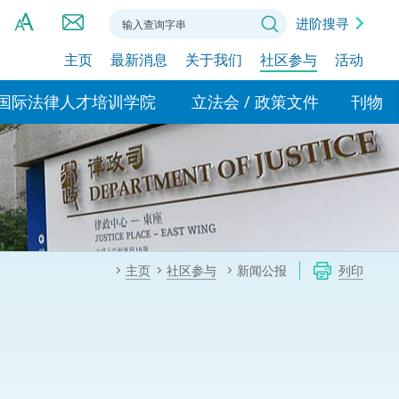
进阶搜寻
主页
最新消息
关于我们
社区参与
活动
A
A
国际法律人才培训学院
立法会 / 政策文件
刊物
A
港设立办事
的学院
现行政策措施
基本
asa Indonesia (印尼语)
的专家委员会
政策文件
粤港
दी (印度语)
的办公室
特别财务委员会
香港
ाली (尼泊尔语)
主页
社区参与
新闻公报
列印
ਾਬੀ (旁遮普语)
的培训课程和能力建设项
民事
alog (他加禄语)
交易
年刊 2024-2025
าไทย (泰语)
国际
اردو (乌尔都语)
年度回顾 2024-2025