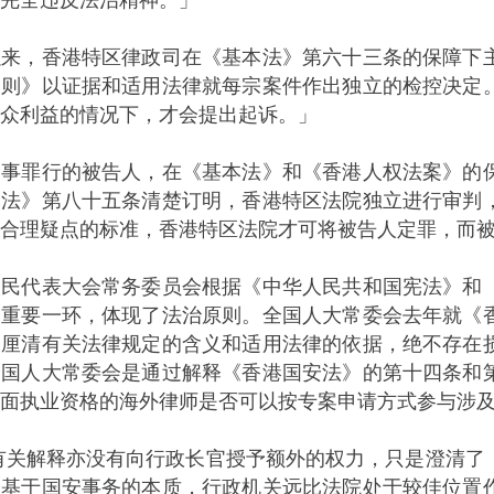
，香港特区律政司在《基本法》第六十三条的保障下主
守则》以证据和适用法律就每宗案件作出独立的检控决定
众利益的情况下，才会提出起诉。」
罪行的被告人，在《基本法》和《香港人权法案》的保
本法》第八十五条清楚订明，香港特区法院独立进行审判
无合理疑点的标准，香港特区法院才可将被告人定罪，而
代表大会常务委员会根据《中华人民共和国宪法》和《
的重要一环，体现了法治原则。全国人大常委会去年就《
是厘清有关法律规定的含义和适用法律的依据，绝不存在
全国人大常委会是通过解释《香港国安法》的第十四条和
面执业资格的海外律师是否可以按专案申请方式参与涉
亦没有向行政长官授予额外的权力，只是澄清了《香
。基于国安事务的本质，行政机关远比法院处于较佳位置