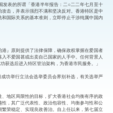
国发表的所谓「香港半年报告：二○二二年七月至十
法律
ng Việt (越南语)
治攻击，并表示强烈不满和坚决反对。香港特区是中
法和国际关系的基本准则，立即停止干涉纯属中国内
维护
刑事
相互
港』原则提供了法律保障，确保政权掌握在爱国者
落入不爱国甚或出卖自己国家的人手中。任何背景人
一般
成功获选后进入特区管治架构，为香港市民服务。」
成功举行立法会选举委员会界别补选，有关选举严
、地区局限性的目标，扩大香港社会均衡有序的政
越性，其广泛代表性、政治包容性、均衡参与性和公
期繁荣稳定、实现良政善治。自上任以来，第七届立