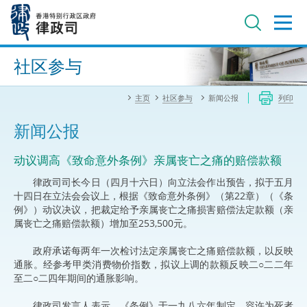
跳
至
主
内
进阶搜寻
容
社区参与
主页
社区参与
新闻公报
列印
新闻公报
动议调高《致命意外条例》亲属丧亡之痛的赔偿款额
律政司司长今日（四月十六日）向立法会作出预告，拟于五月
十四日在立法会会议上，根据《致命意外条例》（第22章）（《条
例》）动议决议，把裁定给予亲属丧亡之痛损害赔偿法定款额（亲
属丧亡之痛赔偿款额）增加至253,500元。
政府承诺每两年一次检讨法定亲属丧亡之痛赔偿款额，以反映
通胀。经参考甲类消费物价指数，拟议上调的款额反映二○二二年
至二○二四年期间的通胀影响。
律政司发言人表示，《条例》于一九八六年制定，容许为死者