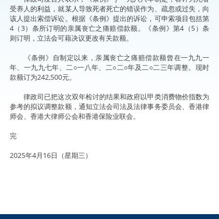
受养人的利益，就某人导致死者死亡的错误作为、疏忽或过失，向
该人提出索偿诉讼。根据《条例》提出的诉讼，可申索项目包括第
4（3）条所订明的亲属丧亡之痛赔偿款额。《条例》第4（5）条
则订明，立法会可藉决议更改有关款额。
《条例》自制定以来，亲属丧亡之痛赔偿款额曾在一九九一
年、一九九七年、二○一八年、二○二○年及二○二三年调整。现时
款额订为242,500元。
律政司已把这次双年检讨的结果和政府以甲类消费物价指数为
参考的拟议调整款额，通知立法会司法及法律事务委员会、香港律
师会、香港大律师公会和香港保险业联会。
完
2025年4月16日（星期三）