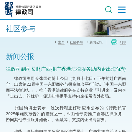
跳
至
主
内
进阶搜寻
容
社区参与
主页
社区参与
新闻公报
列印
新闻公报
律政司副司长赴广西推广香港法律服务助内企出海优势
律政司副司长张国钧博士今日（九月十七日）下午前赴广西南
宁，出席第22届中国—东盟商务与投资峰会平行论坛「中国—东盟
商事法律论坛」，推广香港法律服务在支持企业「引进来」及内企
「走出去」的优势，促进桂港携手支持内企拓展海外市场。
张国钧博士表示，这次行程正好呼应刚公布的《行政长官
2025年施政报告》的措施之一，即由他专责推广香港法律服务，
协同其他专业服务如会计、金融等，支援内企出海需要。
他指，论坛由中国国际贸易促进委员会、广西壮族自治区人民