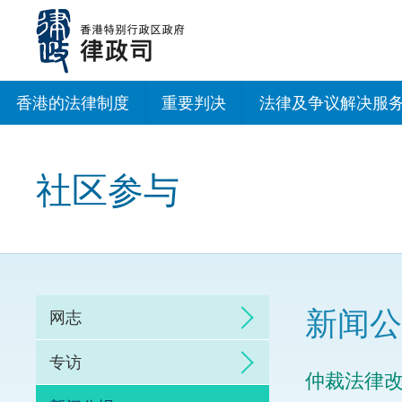
跳
至
主
内
容
香港的法律制度
重要判决
法律及争议解决服
法治建设办公室
社区参与
香港专业服务出海
调解
仲裁
新闻公
网志
诉讼
专访
仲裁法律
网上争议解决及法