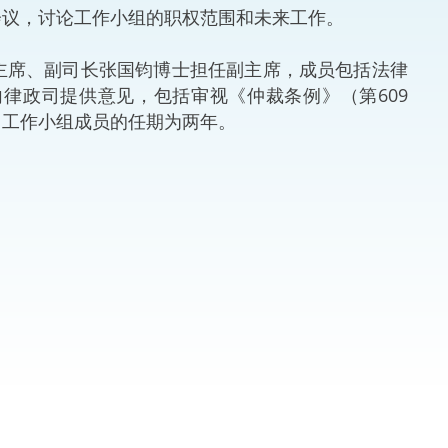
议，讨论工作小组的职权范围和未来工作。
法律
ng Việt (越南语)
席、副司长张国钧博士担任副主席，成员包括法律
维护
律政司提供意见，包括审视《仲裁条例》（第609
。工作小组成员的任期为两年。
刑事
相互
一般