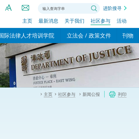
进阶搜寻
主页
最新消息
关于我们
社区参与
活动
A
A
国际法律人才培训学院
立法会 / 政策文件
刊物
A
港设立办事
的学院
现行政策措施
基本
asa Indonesia (印尼语)
的专家委员会
政策文件
粤港
दी (印度语)
的办公室
特别财务委员会
香港
ाली (尼泊尔语)
主页
社区参与
新闻公报
列印
ਾਬੀ (旁遮普语)
的培训课程和能力建设项
民事
alog (他加禄语)
交易
年刊 2024-2025
าไทย (泰语)
国际
اردو (乌尔都语)
年度回顾 2024-2025