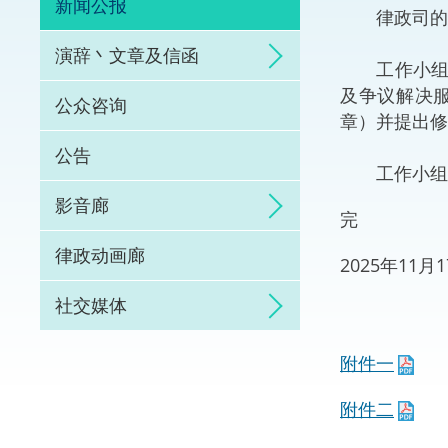
新闻公报
律政司的仲
体育争议解决先导
演辞丶文章及信函
工作小组于
能力建设
及争议解决
公众咨询
章）并提出修
法律枢纽
公告
工作小组的
促成交易和争议解
影音廊
完
律政动画廊
2025年11
社交媒体
附件一
附件二