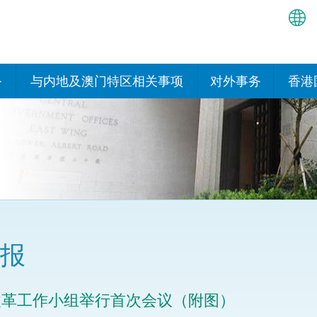
繁
简
务
与内地及澳门特区相关事项
对外事务
香港
EN
与内地有关的安排
国际政府机构在香
我们
处或运作
Bah
平台
香港与内地相互认可和执行民
我们
商事案件判决的安排
多边协定
हिन्
我们
नेप
关于建立更紧密经贸关系的安
其他协定
排
ਪੰਜ
我们
目
报
Tag
与内地有关的项目及合作安排
我们的
ภาษ
与澳门特区的安排
改革工作小组举行首次会议（附图）
律科技
我们的