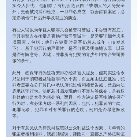
实令人担忧，他们除了有机会危及自己或别人的人身安全
外，更会被拘捕和检控，一旦罪名成立，就会留有案底，必
定影响他们日后升学及就业的前途。
有些人误以为年轻人犯罪只会被警司警诫，不会留有案底，
但其实警方在衡量是否施行警司警诫时，是需要详细考虑多
项因素，包括：他们在犯案时是否仍然未成年（18岁以
下）、所干犯罪行的严重性、是否自愿及明确地认罪，以及
是否有悔意等。因此，并非所有犯案的青少年均符合警司警
诫的条件。
此外，签保守行为这项安排亦经常被人提及，但其实这命令
只适用于初犯者及轻微罪行的个案，而且须由法庭批准，犯
罪者需要在公开聆讯中承认所犯过错和接受告诫，然后向法
庭承诺守行为。法庭若其后发现他们不遵从签保令，是有权
判处他们监禁作为惩处的。而且，控方决定是否接纳签保守
行为时，亦必须考虑一系列的因素，包括：犯罪者的年龄、
犯罪纪录、犯罪者对有关罪行的态度，例如是否愿意悔改
等。
对于有意见认为律政司应该以公众利益这个因素，向年青的
犯案者撤销控罪，我必须强调，律政司一直都是严格按照证