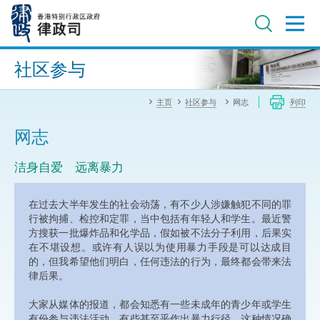
跳
至
主
内
进阶搜寻
容
社区参与
主页
社区参与
网志
列印
网志
洁身自爱 远离暴力
在过去大半年发生的社会动荡，有不少人涉嫌触犯不同的罪
行被拘捕、检控和定罪，当中包括有年轻人和学生。最近警
方搜获一批爆炸品和化学品，假如被不法分子利用，后果实
在不堪设想。或许有人误以为使用暴力手段是可以达成目
的，但我希望他们明白，任何违法的行为，最终都会带来法
律后果。
大家从媒体的报道，都会知悉有一些未成年的青少年或学生
有份参与违法活动，有些甚至乎作出暴力行径，这种情况确