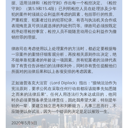
据、适用法律和《检控守则》作出每一个检控决定。《检控
守则》（第5.9和15.4段）已列明检控人员在处理涉及少年
犯的案件时须就公众利益所考虑的因素，包括罪行的性质、
严重程度、犯案者过往的犯罪纪录、有否与执法机关合作或
表现悔意及可供法庭选择的判处刑罚等。律政司必须按既定
程序处理检控事宜，检控人员不能随意动用公众利益作为撤
销控罪的理据。
律政司在考虑使用以上处理案件的方法时，都必定要根据每
一宗案件的案情仔细客观分析，再按相关原则作出决定，绝
不能单靠犯案者的年龄这一项因素。所有犯案者的法律代表
除了有责任告诉他们的法律权利外，同时亦有责任提醒他们
所面对的法律后果和以上各项安排的考虑因素。
正如迪普洛克大法官（Lord Diplock）指出：“接纳法治作为
宪法原则，要求公民在采取任何行动前都应该能事先知悉随
之而来的法律后果”。任何人用违法行为来达成目的，他同
时亦必须要预备承受法律责任，因此我希望大家，特别是年
轻的一辈，要建立独立思考和判断能力，凡事三思而行，不
应随便以身试法，因为一个错误的决定是足以摧毁一生。
2020年5月9日