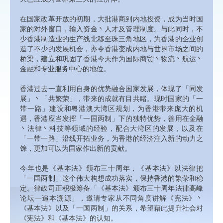
在国家改革开放的初期，大批港商到内地投资，成为当时国
家的对外窗口，输入资金丶人才及管理制度。与此同时，不
少香港制造业的生产线北移至珠三角地区，为香港的企业创
造了不少的发展机会，亦令香港变成内地与世界市场之间的
桥梁，建立和巩固了香港今天作为国际商贸丶物流丶航运丶
金融和专业服务中心的地位。
香港过去一直利用自身的优势融合国家发展，体现了「同发
展」丶「共繁荣」，带来的成就有目共睹。现时国家的「一
带一路」建设和粤港澳大湾区规划，为香港带来庞大的机
遇，香港应当发挥「一国两制」下的独特优势，善用在金融
丶法律丶科技等领域的经验，配合大湾区的发展，以及在
「一带一路」沿线开拓业务，为香港的经济注入新的动力之
馀，更加可以为国家作出新的贡献。
今年也是《基本法》颁布三十周年，《基本法》以法律把
「一国两制」这个伟大构想成功落实，保持香港的繁荣和稳
定。律政司正积极筹备「《基本法》颁布三十周年法律高峰
论坛—追本溯源」，邀请专家从不同角度讲解《宪法》丶
《基本法》以及「一国两制」的关系，希望藉此提升社会对
《宪法》和《基本法》的认知。