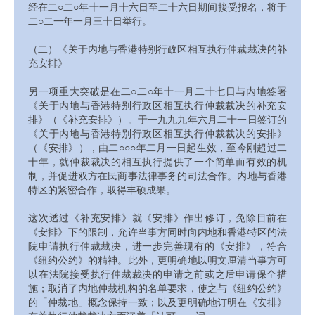
经在二○二○年十一月十六日至二十六日期间接受报名，将于
二○二一年一月三十日举行。
（二）《关于内地与香港特别行政区相互执行仲裁裁决的补
充安排》
另一项重大突破是在二○二○年十一月二十七日与内地签署
《关于内地与香港特别行政区相互执行仲裁裁决的补充安
排》（《补充安排》）。于一九九九年六月二十一日签订的
《关于内地与香港特别行政区相互执行仲裁裁决的安排》
（《安排》），由二○○○年二月一日起生效，至今刚超过二
十年，就仲裁裁决的相互执行提供了一个简单而有效的机
制，并促进双方在民商事法律事务的司法合作。内地与香港
特区的紧密合作，取得丰硕成果。
这次透过《补充安排》就《安排》作出修订，免除目前在
《安排》下的限制，允许当事方同时向内地和香港特区的法
院申请执行仲裁裁决，进一步完善现有的《安排》，符合
《纽约公约》的精神。此外，更明确地以明文厘清当事方可
以在法院接受执行仲裁裁决的申请之前或之后申请保全措
施；取消了内地仲裁机构的名单要求，使之与《纽约公约》
的「仲裁地」概念保持一致；以及更明确地订明在《安排》