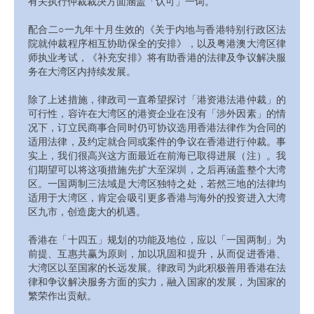
有关执行仲裁裁决方面涵盖「认可」一词。
配合二○一九年十月生效的《关于内地与香港特别行政区法
院就仲裁程序相互协助保全的安排》，以及粤港澳大湾区律
师执业考试，《补充安排》将有助香港的法律及争议解决服
务在大湾区内持续发展。
除了上述措施，律政司一直希望探讨「港资港法港仲裁」的
可行性，容许在大湾区的港资企业在没有「涉外因素」的情
况下，订立民商事合同时仍可协议选用香港法律作为合同的
适用法律，及约定就合同或案件的争议在香港进行仲裁。事
实上，我们很高兴这方面最近在前海已取得进展（注）。我
们期望可以将这项措施先扩大至深圳，之后再涵盖整个大湾
区。一国两制三法域是大湾区独特之处，若然三地的法律均
适用于大湾区，肯定会吸引更多香港与海外的投资进入大湾
区九市，创造庞大的机遇。
香港在「十四五」规划的功能及地位，应以「一国两制」为
前提、互惠共赢为原则，加以巩固和提升，从而促进香港、
大湾区以至国家的长远发展。律政司为此积极善用香港在法
律和争议解决服务方面的实力，融入国家的发展，为国家的
繁荣作出贡献。