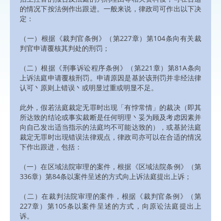
的情况下按法例作出跟进。一般来说，律政司可作出以下决
定：
（一）根据《裁判官条例》（第227章）第104条向有关裁
判官申请覆核其判处的刑罚；
（二）根据《刑事诉讼程序条例》（第221章）第81A条向
上诉法庭申请覆核刑罚。申请原因是基於该刑罚并非经法律
认可丶原则上错误丶或明显过重或明显不足。
此外，假若法庭裁定无罪时出现「有悖常情」的裁决（即其
所达致的结论或事实裁断是任何明理丶妥为顾及考虑因素并
向自己发出适当指示的法庭均不可能达致的），或基於法庭
裁定无罪时出现错误法律观点，律政司亦可以在合适的情况
下作出跟进，包括：
（一）在区域法院审理的案件，根据《区域法院条例》（第
336章）第84条以案件呈述的方式向上诉法庭提出上诉；
（二）在裁判法院审理的案件，根据《裁判官条例》（第
227章）第105条以案件呈述的方式，向原讼法庭提出上
诉。