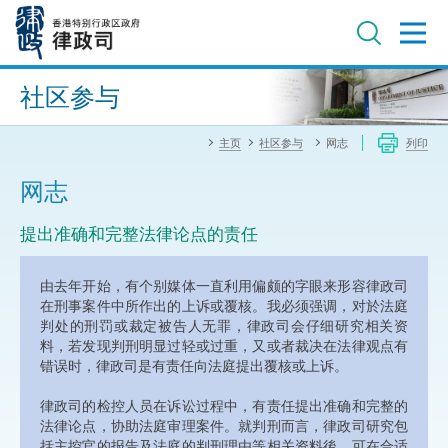
跳
至
主
内
进阶搜寻
容
社区参与
主页
社区参与
网志
列印
网志
提出准确和完整法律论点的责任
由去年开始，有个别媒体一直利用偏颇的字眼来形容律政司
在刑事案件中所作出的上诉或覆核。我必须强调，对於法庭
判处的刑罚或裁定被告人无罪，律政司会仔细研究相关资
料，若发现判刑明显过轻或过重，又或者裁决在法律观点有
错误时，律政司是有责任向法庭提出覆核或上诉。
律政司的检控人员在诉讼过程中，有责任提出准确和完整的
法律论点，协助法庭审理案件。就判刑而言，律政司研究包
括主控官的报告及法庭的判刑理由等相关资料後，可在合适