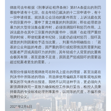
律政司去年根据《刑事诉讼程序条例》第81A条提出的刑罚
覆核申请有十七宗。在去年经已裁决的十二宗申请中，有十
一宗申请得直。就涉及公众活动的案件而言，上诉法庭在其
中四宗案件中，重申了黄之锋案的判刑原则，即在处理牵涉
暴力的大型非法集会案件时，必须强调阻吓和惩罚作用。上
诉法庭亦在其中三宗案件的判案书中，强调「在处理严重控
罪的时候，即使犯案者年纪轻，法庭仍必须对惩罚，阻吓及
谴责的判刑因素给予适当比重」。判案书亦明确指出：「若
基於公众利益的考虑，因严重的罪行或犯罪情况而需要判处
犯案者严厉或具阻吓力的判刑，其年轻或个人背景的比重将
会极其有限，甚至是微不足道，原因是严惩或阻吓的需要远
超过犯案者更生的需要。」
有部分传媒却忽视律政司在聆讯上提出的理据，甚至法庭在
判决书中所陈述的理由，而选择使用偏颇及不能客观地反映
事实的字句来作出报道。我绝不认同这种手法，更必须向大
家强调律政司一直致力确保检控工作执行妥当，检控人员秉
持最高的专业标准处理刑事案件，以同等的尺度，不偏不倚
地秉行公义。
2021年2月6日