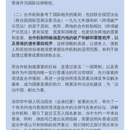
香港作为国际法律枢纽。
（二）合作机制参考了国际相关的规则，包括联合国贸法会
（联合国国际贸易法委员会）一九九七年颁布的《跨境破产
示范法》的若干原则。然而，两地的合作机制相比《跨境破
产示范法》更有深度、宽度和清晰度，也更切合两地的需要
和发展。
合作机制明确涵盖内地的破产和解和重整程序，以
及香港的债务重组程序
，这样清晰的表述，让债务人、债权
人和其他持份者都清楚掌握合作机制的适用范围，有利于鼓
励透过重整或重组拯救企业。
而合作机制最重要的目标，是透过落实「一国两制」以及香
港作为中国境内唯一实行普通法的司法管辖区，先行探索跨
境清盘合作规则，再进一步提供跨境高质素法律及争议解决
服务，成为国家发展的助力，推展涉外法治化建设，为「法
治中国」献出力量。
深圳市中级人民法院在《会谈纪要》签署的当天，举办了一
个有关内地与香港跨境清盘合作的法律与实务的论坛，讲解
合作机制，吸引了超过五百人报名参加，当中大约一半来自
香港。同时，律政司已推出实用指南，简要说明向香港法院
提出申请认可和协助的程序要点；我们现时正探讨再次举办