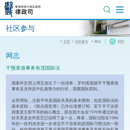
跳
至
主
内
进阶搜寻
容
社区参与
主页
社区参与
网志
列印
网志
干预香港事务有违国际法
国家外交部上周五发出了一份清单，罗列美国插手干预香港
事务及支持反中乱港势力的行径，漠视国际原则。
众所周知，主权平等是国际关系的基本惯例，也是国际法的
基本原则，《联合国宪章》已作出清楚订明。至于不干涉原
则更是主权平等的核心概念，联合国大会在1970年通过的友
好关系及合作宣言已说明了这一点，再者，国际法院在1986
年的一份判决亦进一步肯定不干涉原则是国际习惯法的一部
分。外交部的清单正显示美国干预香港事务及支援反中乱港