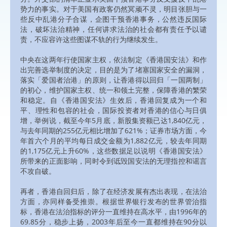
势力的事实。对于美国有政客仍然冥顽不灵，明目张胆与一
些反中乱港分子合谋，企图干预香港事务，公然违反国际
法，破坏法治精神，任何讲求法治的社会都有责任予以谴
责，不应容许这些图谋不轨的行为继续发生。
中央在这两年行使国家主权，依法制定《香港国安法》和作
出完善选举制度的决定，目的是为了堵塞国家安全的漏洞，
落实「爱国者治港」的原则，让香港得以回归「一国两制」
的初心，维护国家主权、统一和领土完整，保障香港的繁荣
和稳定。自《香港国安法》生效后，香港回复成为一个和
平、理性和包容的社会，国际投资者对香港的信心与日俱
增，举例说，截至今年5月底，新股集资额已达1,840亿元，
与去年同期的255亿元相比增加了621%；证券市场方面，今
年首六个月的平均每日成交金额为1,882亿元，较去年同期
的1,175亿元上升60%，这些数据足以说明《香港国安法》
所带来的正面影响，同时令到诋毁国安法的无理指控和谣言
不攻自破。
再者，香港自回归后，除了在经济发展有杰出表现，在法治
方面，亦同样备受推崇。根据世界银行发布的世界管治指
标，香港在法治指标的评分一直维持在高水平，由1996年的
69.85分，稳步上扬，2003年后至今一直都维持在90分以