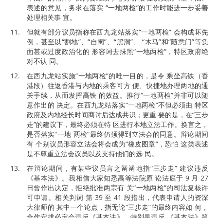
表述的意见，务求在落实 “一地两检”的工作时能进一步妥善
处理相关事 宜。
但就有部分议员指称在西九龙站落实“一地两检” 会构成坏先
例，甚至以“割地”、“自阉”、“黑洞”、 “木马”和“随意门”等负
面甚或过度政治化的 形容词去抺黑“一地两检”，特区政府绝
对不认 同。
在西九龙站实施“一地两检”的唯一目的，是令 乘坐高铁（香
港段）往返香港与内地的乘客可方 便、快捷地办理两地的通
关手续，从而发挥高铁 的效益。推行“一地两检”并非可以随
意作出的 决定。在西九龙站落实“一地两检”不但必须由 特区
政府及内地经长时间商讨后达成共识；更重 要的是，在“三步
走”的建议下，最终必须在特 区进行本地立法工作。换言之，
是否落实“一地 两检”最终仍须得到立法会的同意。辩论期间
有 个别议员形容立法会将会成为“橡皮图章”，恐怕 这类表述
是不尊重立法会议员以及支持他们的选 民。
在辩论期间，有某些议员言之凿凿地指“三步走” 建议违反
《基本法》。我相信大家知悉高等法院原 讼法庭于 9 月 27
日曾作出决定，拒绝批准两宗有 关“一地两检”的司法复核许
可申请。相关判词 第 39 至 41 段指出，代表申请人的资深
大律师的 其中一个论点，指无论“三步走”的最终内容如 何，
合作安排必定会违反《基本法》，特别是违反 《基本法》第