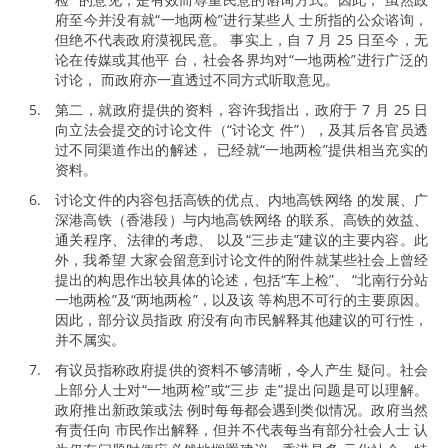
府至今并没有就“一地两检”进行某些人 士所指的公众谘询，
但绝不代表政府漠视民意。 事实上，自 7 月 25 日至今，无
论在传媒或其他平 台，社会各界均对“一地两检”进行广泛的
讨论， 而政府亦一直透过不同方式听取意见。
第二，就政府提供的资料，容许我指出，政府于 7 月 25 日
向立法会提交的讨论文件（“讨论文 件”），及其后各官员透
过不同渠道作出的解述， 已经就“一地两检”提供相当充实的
资料。
讨论文件的内容包括高铁的优点、内地高铁网络 的发展、广
深港高铁（香港段）与内地高铁网络 的联系、高铁的效益、
通关程序、法律的考虑、 以及“三步走”建议的主要内容。此
外，我希望 大家会留意到讨论文件的附件就某些社会上曾经
提出的构思作出较具体的论述，包括“车上检”、 “北南行分站
一地两检”及“两地两检”，以及该 等构思不可行的主要原因。
因此，部分议员指政 府没有向市民解释其他建议的可行性，
并不属实。
有议员指称政府提供的资料不够清晰，令人产生 疑问。社会
上部分人士对“一地两检”或“三步 走”提出问题是可以理解。
政府推出新政策或法 例时每每都会遇到类似情况。政府当然
有责任向 市民作出解释，但并不代表每当有部分社会人士 认