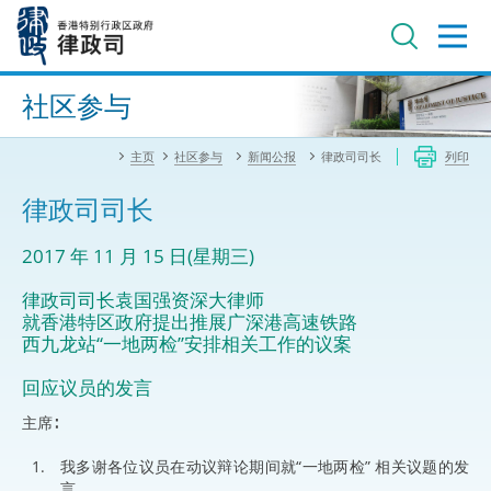
跳
至
主
内
进阶搜寻
容
社区参与
主页
社区参与
新闻公报
律政司司长
列印
律政司司长
2017 年 11 月 15 日(星期三)
律政司司长袁国强资深大律师
就香港特区政府提出推展广深港高速铁路
西九龙站“一地两检”安排相关工作的议案
回应议员的发言
主席∶
我多谢各位议员在动议辩论期间就“一地两检” 相关议题的发
言。