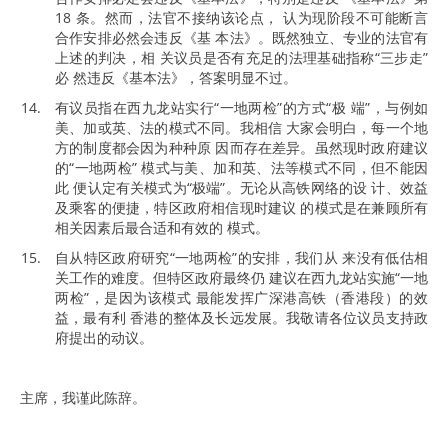
18 条。然而，法官不接纳该论点， 认为现阶段不可能断言
合作安排必然会违反《基 本法》。既然独立、专业的法官有
上述的判决，相 关议员是否有充足的法理基础指称“三步走”
必 然违反《基本法》，答案明显不过。
有议员指在西九龙站实行“一地两检”的方式“极 端”，与例如
美、加或英、法的模式不同。我相信 大家会明白，每一个地
方的制度都会因为种种原 因而存在差异。虽然现时政府建议
的“一地两检” 模式与美、加和英、法等模式不同，但不能因
此 便认定有关模式为“极端”。无论从高铁网络的设 计、效益
及乘客的便捷，特区政府相信现时建议 的模式是在兼顾所有
相关因素后最合适和有效的 模式。
自从特区政府研究“一地两检”的安排，我们从 来没有低估相
关工作的难度。但特区政府最终仍 建议在西九龙站实施“一地
两检”，是因为该模式 最能发挥广深港高铁（香港段）的效
益，最有利 香港的整体及长远发展。我敬请各位议员支持政
府提出的动议。
主席，我谨此陈辞。