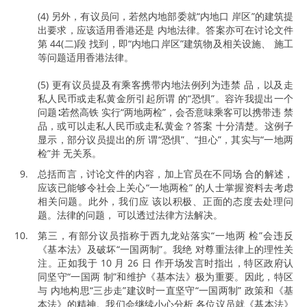
(4) 另外，有议员问，若然内地部委就“内地口 岸区”的建筑提
出要求，应该适用香港还是 内地法律。答案亦可在讨论文件
第 44(二)段 找到，即“内地口岸区”建筑物及相关设施、 施工
等问题适用香港法律。
(5) 更有议员提及有乘客携带内地法例列为违禁 品，以及走
私人民币或走私黄金所引起所谓 的“恐惧”。容许我提出一个
问题∶若然高铁 实行“两地两检”，会否意味乘客可以携带违 禁
品，或可以走私人民币或走私黄金？答案 十分清楚。这例子
显示，部分议员提出的所 谓“恐惧”、“担心”，其实与“一地两
检”并 无关系。
总括而言，讨论文件的内容，加上官员在不同场 合的解述，
应该已能够令社会上关心“一地两检” 的人士掌握资料去考虑
相关问题。此外，我们应 该以积极、正面的态度去处理问
题。法律的问题， 可以透过法律方法解决。
第三，有部分议员指称于西九龙站落实“一地两 检”会违反
《基本法》及破坏“一国两制”。我绝 对尊重法律上的理性关
注。正如我于 10 月 26 日 作开场发言时指出，特区政府认
同坚守“一国两 制”和维护《基本法》极为重要。因此，特区
与 内地构思“三步走”建议时一直坚守“一国两制” 政策和《基
本法》的精神。我们会继续小心分析 各位议员就《基本法》