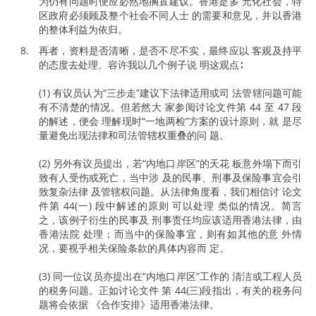
为仍有问题时便应必然地搁置建议。香港是多 元化社会，特
区政府必须顾及整个社会不同人士 的需要和意见，并以香港
的整体利益为依归。
再者，资料是否清晰，是否不尽不实，最终应以 客观及持平
的态度去处理。容许我以几个例子说 明这观点∶
(1) 有议员认为“三步走”建议下法律适用或司 法管辖问题可能
有不清楚的情况。但若然大 家参阅讨论文件第 44 至 47 段
的解述，便会 理解现时“一地两检”方案的设计原则，就 是尽
量避免出现法律和司法管辖权重叠的问 题。
(2) 另外有议员提出，若“内地口岸区”的天花 板意外塌下而引
致有人受伤或死亡，当中涉 及的民事、刑事及保险事宜会引
致复杂法律 及管辖权问题。从法律角度看，我们相信讨 论文
件第 44(一) 段中解述的原则 可以处理 类似的情况。简言
之，该例子衍生的民事及 刑事责任均应该适用香港法律，由
香港法院 处理；而当中的保险事宜，则有如其他的意 外情
况，要视乎相关保险条款的具体内容而 定。
(3) 同一位议员亦提出在“内地口岸区”工作的 清洁或工程人员
的税务问题。正如讨论文件 第 44(三)段指出，有关的税务问
题将会依据 《合作安排》适用香港法律。