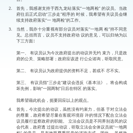
首先，我感谢支持于西九龙站落实“一地两检” 的议员。当政
府往后正式启动“三步走”程序的 时候，我希望有关议员会继
续支持政府落实“一 地两检”的工作。
当然，我亦十分重视有部分议员对落实“一地两 检”持不同意
见。总括而言，议员不支持政府动 议的意见，可以归纳为以
下三方面∶
第一、 有议员认为今次政府提出的动议并无约 束力，只是政
府的公关、策略部署；政府应该进 行公众谘询，听取民意。
第二、 有议员认为政府提供的资料不足，甚或不 尽不实。
第三、 有议员指“三步走”建议会违反《基本法》， 将会构成
坏先例，影响“一国两制”日后在特区 的落实。
我希望藉此机会，扼要回应以上的观点。
首先，今次提出的动议，虽然没有约束力，但基 于对立法会
的尊重，政府希望尽量在客观环境容 许的情况下配合立法会
议员履行监察政府的职能。 立法会议员是不同界别选民的议
会代表，政府透 过提出动议，听取立法会全体议员就“一地两
检” 的意见，是有效而尊重民意的谘询方式。因此， 虽然政