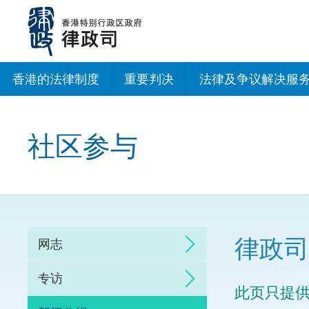
跳
至
主
内
容
香港的法律制度
重要判决
法律及争议解决服
法治建设办公室
社区参与
香港专业服务出海
调解
仲裁
律政司
网志
诉讼
专访
此页只提
网上争议解决及法