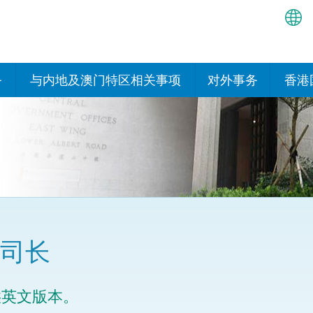
繁
简
务
与内地及澳门特区相关事项
对外事务
香港
EN
与内地有关的安排
国际政府机构在香
我们
处或运作
Bah
平台
香港与内地相互认可和执行民
我们
商事案件判决的安排
多边协定
हिन्
我们
नेप
关于建立更紧密经贸关系的安
其他协定
排
ਪੰਜ
我们
目
司长
Tag
与内地有关的项目及合作安排
我们的
ภาษ
与澳门特区的安排
供英文版本。
律科技
我们的