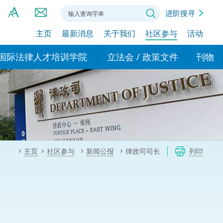
进阶搜寻
主页
最新消息
关于我们
社区参与
活动
A
A
国际法律人才培训学院
立法会 / 政策文件
刊物
A
港设立办事
的学院
现行政策措施
基本
asa Indonesia (印尼语)
的专家委员会
政策文件
粤港
दी (印度语)
的办公室
特别财务委员会
香港
ाली (尼泊尔语)
主页
社区参与
新闻公报
律政司司长
列印
ਾਬੀ (旁遮普语)
的培训课程和能力建设项
民事
alog (他加禄语)
交易
年刊 2024-2025
าไทย (泰语)
国际
اردو (乌尔都语)
年度回顾 2024-2025