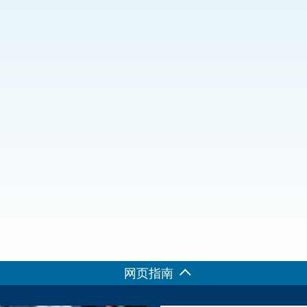
“一带一路”建设
计划
Tiế
粤港澳大湾区
决服务中心
网页指南