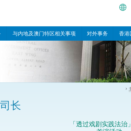
繁
简
务
与内地及澳门特区相关事项
对外事务
香港
EN
与内地有关的安排
国际政府机构在香
我们
处或运作
Bah
平台
香港与内地相互认可和执行民
我们
商事案件判决的安排
多边协定
हिन्
我们
नेप
关于建立更紧密经贸关系的安
其他协定
排
ਪੰਜ
我们
目
司长
Tag
与内地有关的项目及合作安排
我们的
ภาษ
与澳门特区的安排
「透过戏剧实践法治」
律科技
我们的