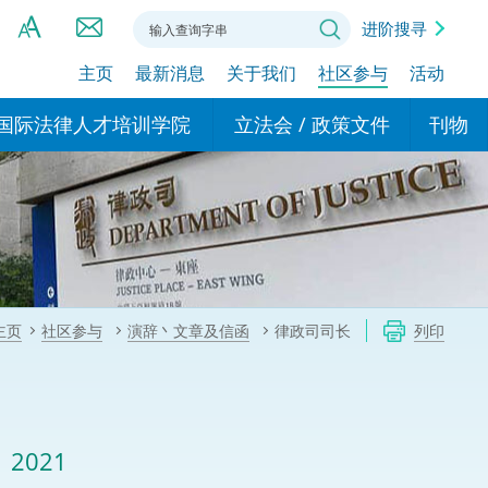
进阶搜寻
主页
最新消息
关于我们
社区参与
活动
A
A
国际法律人才培训学院
立法会 / 政策文件
刊物
A
港设立办事
的学院
现行政策措施
基本
asa Indonesia (印尼语)
的专家委员会
政策文件
粤港
दी (印度语)
的办公室
特别财务委员会
香港
ाली (尼泊尔语)
主页
社区参与
演辞丶文章及信函
律政司司长
列印
ਾਬੀ (旁遮普语)
的培训课程和能力建设项
民事
alog (他加禄语)
交易
年刊 2024-2025
าไทย (泰语)
2021
国际
اردو (乌尔都语)
年度回顾 2024-2025