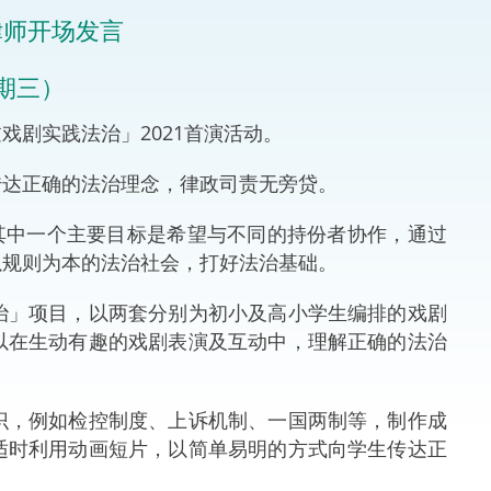
律师开场发言
法律
ng Việt (越南语)
星期三）
维护
剧实践法治」2021首演活动。
刑事
达正确的法治理念，律政司责无旁贷。
相互
其中一个主要目标是希望与不同的持份者协作，通过
一般
以规则为本的法治社会，打好法治基础。
」项目，以两套分别为初小及高小学生编排的戏剧
以在生动有趣的戏剧表演及互动中，理解正确的法治
，例如检控制度、上诉机制、一国两制等，制作成
适时利用动画短片，以简单易明的方式向学生传达正