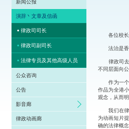
新闻公报
体育争议解决先导
演辞丶文章及信函
能力建设
律政司司长
各位校长、
法律枢纽
律政司副司长
法治是香港
促成交易和争议解
法律专员及其他高级人员
律政司去年已
不同层面向公
公众咨询
作为一个新
作品为全港
公告
观念，从而明
影音廊
我们在律政
为动画短片
律政动画廊
确的法律概念