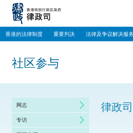
跳
至
主
内
容
香港的法律制度
重要判决
法律及争议解决服
法治建设办公室
社区参与
香港专业服务出海
调解
仲裁
律政司
网志
诉讼
专访
网上争议解决及法