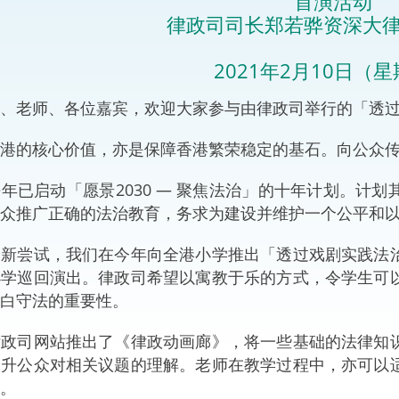
首演活动
“一带一路”建设
律政司司长郑若骅资深大
计划
Tiế
粤港澳大湾区
2021年2月10日（
老师、各位嘉宾，欢迎大家参与由律政司举行的「透过戏
的核心价值，亦是保障香港繁荣稳定的基石。向公众传
决服务中心
启动「愿景2030 — 聚焦法治」的十年计划。计划
众推广正确的法治教育，务求为建设并维护一个公平和
尝试，我们在今年向全港小学推出「透过戏剧实践法治
小学巡回演出。律政司希望以寓教于乐的方式，令学生可
白守法的重要性。
司网站推出了《律政动画廊》，将一些基础的法律知识
提升公众对相关议题的理解。老师在教学过程中，亦可以
。