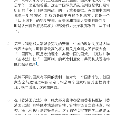
是平等，须互相尊重。这基本国际关系及准则就是我们经常
听到的「不干预别国内政」的一个重要依据。英国和中国同
属单一制的国家，即权力是由中央授予各地方，这是一个
「从上到下」的宪制安排。而美国和加拿大等奉行联邦制，
即是各州份政府把其权力或部分权力交予联邦政府，从下到
上。
第三，我想和大家谈谈宪制的安排。中国的政治制度是人民
代表大会制，即国家最高的权力机关是全国人民代表大会。
「一国两制」既是政治理念，亦是中国的国策。《宪法》和
《基本法》把「一国两制」的概念制度化，共同构成香港特
1
区的宪制秩序
。
虽然不同的国家有不同的宪制，但对每一个国家来说，就国
家安全与政治架构的制定，均是每个国家行使其主权的体
现，换句话说，这纯属内政。
在《香港国安法》中，绝大部分案件都是由香港特区按《香
港国安法》和特区本地法律管辖，管辖即负责立案侦查、检
控、审讯和执行刑罚等事宜。这个独特安排在世界上是绝无