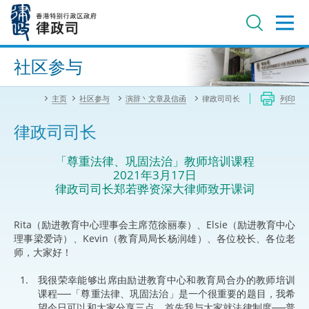
跳
至
主
内
进阶搜寻
容
社区参与
主页
社区参与
演辞丶文章及信函
律政司司长
列印
律政司司长
「尊重法律、巩固法治」教师培训课程
2021年3月17日
律政司司长郑若骅资深大律师致开课词
Rita（励进教育中心理事会主席范徐丽泰）、Elsie（励进教育中心
理事梁爱诗）、Kevin（教育局局长杨润雄）、各位校长、各位老
师，大家好！
我很荣幸能够出席由励进教育中心和教育局合办的教师培训
课程──「尊重法律、巩固法治」是一个很重要的题目，我希
望今日可以和大家分享三点。首先我与大家就法律制度──普