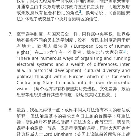
仅有，因为无论是单一制或联邦制的国家，维护国家安全事
务通常是由中央政府或联邦政府直接负责执行，而地方政府
2
或州政府只有配合和协助的角色
。换句话说，《香港国安
法》体现了或突显了中央对香港特区的信任。
至于选举制度，与国家安全一样，同样属中央事权。世界各
地有很多不同的民主选举制度，没有一套民主制度适用于所
有地方。欧洲人权法庭（European Court of Human
3
Rights）在二○○六年有一个案例，我在此与大家分享
：
“There are numerous ways of organising and running
electoral systems and a wealth of differences, inter
alia, in historical development, cultural diversity and
political thought within Europe, which it is for each
Contracting State to mould into its own democratic
vision.”（每个地方都有权按照其历史进程、文化差异、政治
思想等组织并进行其选举制度，以达致其民主愿景。）
最后，我在此再谈一点：或许不同人对法治有不同的看法或
解释，但法治最基本的要求是今日主题的首四字：尊重法
律，所以绝对不是甚么所谓「违法达义」此等歪理。我留意
课程中的最后一节课，应是星期五的课程，届时大家可参考
经典权威人士Lord Bingham（英国上议院前首席常任上诉