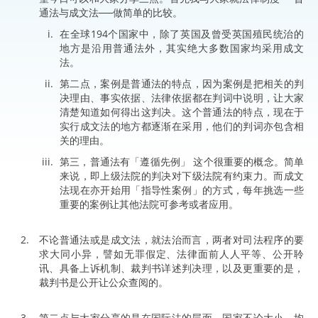
通法与成文法──做简单的比较。
在全球194个国家中，除了英国及曾受英国殖民统治的
地方是沿用普通法外，其实绝大多数国家均采用成文
法。
第二点，案例是普通法的特点，因为案例是把相关的判
决理由、事实依据、法律依据都在判词中说明，让大家
清楚知道如何得出这判决。这个普通法的特点，现在于
实行成文法的地方都逐渐在采用，他们的判词亦包含相
关的理由。
第三，普通法有「遵循先例」 这个很重要的概念。简单
来说，即上级法院的判决对下级法院有约束力。而成文
法现在亦开始用「指导性案例」的方式，每年挑选一些
重要的案例让其他法院可参考或者应用。
不论普通法或是成文法，就法治而言，两者对司法程序的要
求大同小异，譬如无罪假定、法律面前人人平等、公开聆
讯、具备上诉机制、裁判书详述判决理，以及更重要的是，
裁判书是公开让公众查阅的。
第二点与大家分享的是在国际法的层面。国家不论大小，均