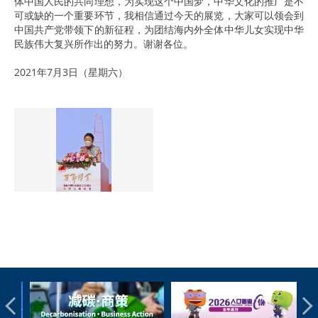
体中国人民的共同理想，为实现这个中国梦，中华文化的推广是不
可或缺的一个重要环节，我相信通过今天的展览，大家可以领会到
中国共产党带领下的新征程，为团结海内外全体中华儿女实现中华
民族伟大复兴所作出的努力。谢谢各位。
2021年7月3日（星期六）