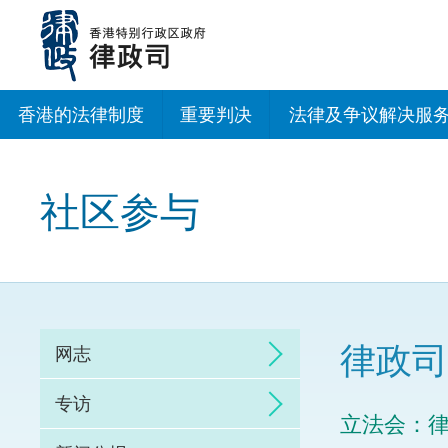
跳
至
主
内
容
香港的法律制度
重要判决
法律及争议解决服
法治建设办公室
社区参与
香港专业服务出海
调解
仲裁
律政司
网志
诉讼
专访
​立法会：
网上争议解决及法