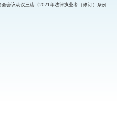
会议动议三读《2021年法律执业者（修订）条例
法律
ng Việt (越南语)
维护
刑事
。
相互
一般