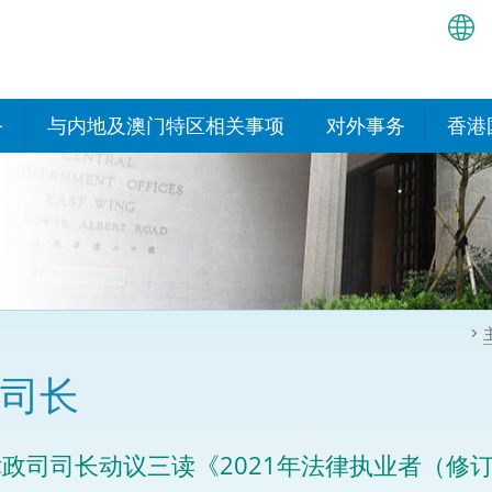
繁
简
务
与内地及澳门特区相关事项
对外事务
香港
EN
与内地有关的安排
国际政府机构在香
我们
处或运作
Bah
平台
香港与内地相互认可和执行民
我们
商事案件判决的安排
多边协定
हिन्
我们
नेप
关于建立更紧密经贸关系的安
其他协定
排
ਪੰਜ
我们
目
司长
Tag
与内地有关的项目及合作安排
我们的
ภาษ
与澳门特区的安排
律政司司长动议三读《2021年法律执业者（
律科技
我们的