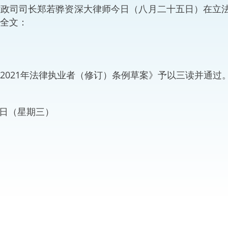
司司长郑若骅资深大律师今日（八月二十五日）在立法会
“一带一路”建设
计划
Tiế
全文：
粤港澳大湾区
021年法律执业者（修订）条例草案》予以三读并通过
决服务中心
25日（星期三）