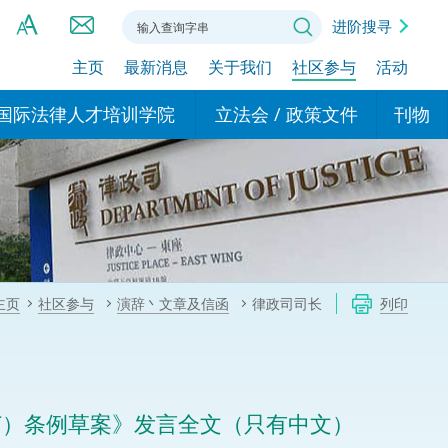
进阶搜寻
主页
最新消息
关于我们
社区参与
活动
A
A
国际法律人才培训学院
立法会 / 政策文件
刊物
A
港设立办事
的学院
现行政策措施
基本
asa Indonesia (印尼语)
的专家委员会
政策文件
粤港
दी (印度语)
的办公室
特别财务委员会
香港
ाली (尼泊尔语)
主页
社区参与
演辞丶文章及信函
律政司司长
列印
ਾਬੀ (旁遮普语)
的培训课程和能力建设项
民事
alog (他加禄语)
交易
年刊 2024-2025
าไทย (泰语)
修订）条例草案》发言全文（只有中文）
国际
اردو (乌尔都语)
年度回顾 2024-2025