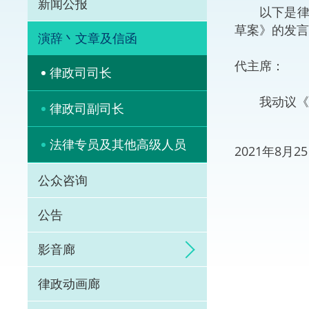
新闻公报
以下是律政
体育争议解决先导
草案》的发言
演辞丶文章及信函
能力建设
代主席：
律政司司长
法律枢纽
我动议《2
律政司副司长
促成交易和争议解
法律专员及其他高级人员
2021年8月
公众咨询
公告
影音廊
律政动画廊