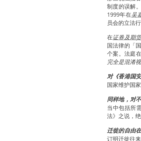
制度的误解
1999年在
吴嘉
员会的立法行
在
证券及期
国法律的「
个案。法庭
完全是混淆视
对《香港国
国家维护国家
同样地，对
当中包括所
法》之说，绝
迁徙的自由
订明迁徙往来