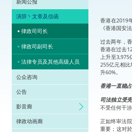
新闻公报
体育争议解决先导
演辞丶文章及信函
香港在201
能力建设
《香港国安法
律政司司长
法律枢纽
过去两年，
律政司副司长
香港在过去1
促成交易和争议解
上升至3,9
法律专员及其他高级人员
255亿元相
升60%。
公众咨询
香港一直稳占
公告
司法独立受
影音廊
不受任何干涉
正如终审法院
律政动画廊
重要；这对