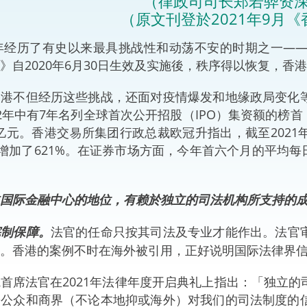
（律政司司长郑若骅资
“一带一路”建设
（原文刊登於2021年9月
计划
Tiế
9年经历了有史以来最具挑战性和动荡不安的时期之一—
粤港澳大湾区
》自2020年6月30日生效及实施後，秩序得以恢复，
香港不但经历这些挑战，还面对疫情爆发和地缘政局变化
2年中有7年名列全球首次公开招股（IPO）集资额的榜首，2
决服务中心
75亿元。香港交易所集团行政总裁欧冠升指出，截至2021
比增加了621%。在证券市场方面，今年首六个月的平均每日成
国际金融中心的地位，有赖於独立的司法机构所支持的
宪制保障。
法官的任命只按其司法及专业才能作出。法官
。香港的案例不时在海外被引用，正好说明国际法律界
首席法官在2021年法律年度开启典礼上指出：「独立
於公众和商界（不论本地抑或海外）对我们的司法制度的