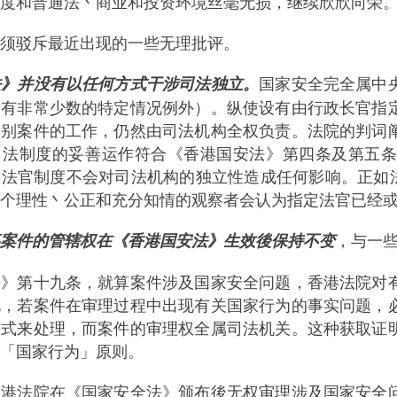
度和普通法丶商业和投资环境丝毫无损，继续欣欣向荣
须驳斥最近出现的一些无理批评。
法》并没有以任何方式干涉司法独立。
国家安全完全属中
只有非常少数的特定情况例外）。纵使设有由行政长官指
个别案件的工作，仍然由司法机构全权负责。法院的判词
司法制度的妥善运作符合《香港国安法》第四条及第五
定法官制度不会对司法机构的独立性造成任何影响。正如
个理性丶公正和充分知情的观察者会认为指定法官已经
案件的管辖权在《香港国安法》生效後保持不变
，与一
法》第十九条，就算案件涉及国家安全问题，香港法院对
此，若案件在审理过程中出现有关国家行为的事实问题，
方式来处理，而案件的审理权全属司法机关。这种获取证
「国家行为」原则。
香港法院在《国家安全法》颁布後无权审理涉及国家安全