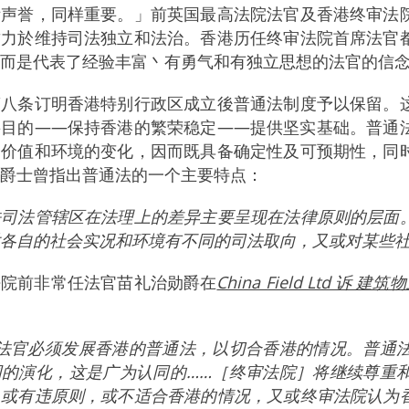
际声誉，同样重要。」前英国最高法院法官及香港终审法
致力於维持司法独立和法治。香港历任终审法院首席法官
而是代表了经验丰富丶有勇气和有独立思想的法官的信
第八条订明香港特别行政区成立後普通法制度予以保留。
要目的——保持香港的繁荣稳定——提供坚实基础。普通
会价值和环境的变化，因而既具备确定性及可预期性，同
爵士曾指出普通法的一个主要特点：
法司法管辖区在法理上的差异主要呈现在法律原则的层面
各自的社会实况和环境有不同的司法取向，又或对某些社
法院前非常任法官苗礼治勋爵在
China Field Ltd 
的法官必须发展香港的普通法，以切合香港的情况。普通
同的演化，这是广为认同的……［终审法院］将继续尊重
，或有违原则，或不适合香港的情况，又或终审法院认为