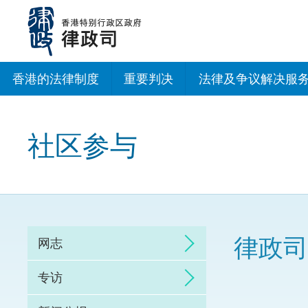
跳
至
主
内
容
香港的法律制度
重要判决
法律及争议解决服
法治建设办公室
社区参与
香港专业服务出海
调解
仲裁
律政司
网志
诉讼
专访
网上争议解决及法