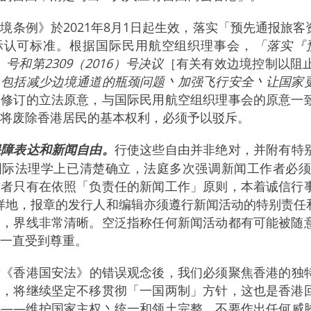
境条例》於2021年8月1日起生效，落实「预先通报旅
际认可标准。根据国际民用航空组织理事会，
「落实『
4）号和第2309（2016）号决议
［有关有效边境控制以阻
，包括减少边境通道的瓶颈问题丶加强飞行安全丶让国家
述修订的立法原意，与国际民用航空组织理事会的原意一
将废除香港居民的基本权利，必须予以驳斥。
保障表达和新闻自由。
行使这些自由并非绝对，并附有特
国际法理学上已清楚确立，法庭多次强调新闻工作者必
作者只有在依照「负责任的新闻工作」原则，本着诚信行
样地，报章的发行人和编辑亦须遵行新闻活动的特别责任
间，界线非常清晰。空泛指称任何新闻活动都有可能被随
一直受到尊重。
对《香港国安法》的错误观念後，我们必须聚焦香港的独
调，将继续坚定不移贯彻「一国两制」方针，这也是香港
心——维护国家主权丶统一和领土完整，不要作出任何威