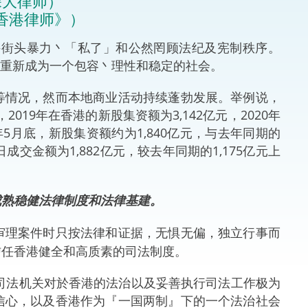
深大律师）
《香港律师》）
法律
ng Việt (越南语)
—街头暴力丶「私了」和公然罔顾法纪及宪制秩序。
维护
香港重新成为一个包容丶理性和稳定的社会。
刑事
等情况，然而本地商业活动持续蓬勃发展。举例说，
019年在香港的新股集资额为3,142亿元，2020年
相互
年5月底，新股集资额约为1,840亿元，与去年同期的
交金额为1,882亿元，较去年同期的1,175亿元上
一般
成熟稳健法律制度和法律基建。
审理案件时只按法律和证据，无惧无偏，独立行事而
信任香港健全和高质素的司法制度。
的司法机关对於香港的法治以及妥善执行司法工作极为
信心，以及香港作为『一国两制』下的一个法治社会