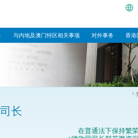
繁
简
务
与内地及澳门特区相关事项
对外事务
香港
EN
与内地有关的安排
国际政府机构在香
我们
处或运作
Bah
平台
香港与内地相互认可和执行民
我们
商事案件判决的安排
多边协定
हिन्
我们
नेप
关于建立更紧密经贸关系的安
其他协定
排
ਪੰਜ
我们
目
司长
Tag
与内地有关的项目及合作安排
我们的
ภาษ
与澳门特区的安排
在普通法下保持繁
律科技
我们的