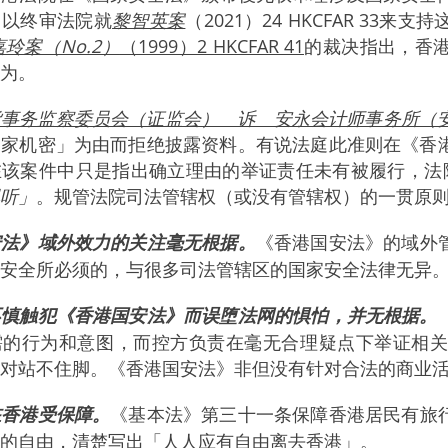
。以终审法院就
黎智英案
（2021）24 HKCFAR 3
玲案（No.2）
（1999）2 HKCFAR 41
的裁决指出，香
为。
货事务监察委员会（证监会） 诉 安永会计师事务所（
国家机密」为由而拒绝披露资料。有说法庭此准则在《香
在该案件中只是指出确立理由的举证责任未有被履行，法
听」
。规管法院司法管辖权（或没有管辖权）的一贯原
安法》域外效力的关注毫无根据。
《香港国安法》的域外
安全所必须的，与很多司法管辖区的国家安全法律无异
不慎触犯《香港国安法》而误堕法网的惧怕，并无根据。
需的行为和意图，而控方负责在毫无合理疑点下举证相
对站不住脚。《香港国安法》非但没有针对合法的商业
在香港受保障。
《基本法》第三十一条保障香港居民有旅
的自由，清楚写出「人人应有自由离去香港」。