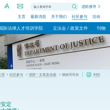
进阶搜寻
主页
最新消息
关于我们
社区参与
活动
A
A
国际法律人才培训学院
立法会 / 政策文件
刊物
A
港设立办事
的学院
现行政策措施
基本
asa Indonesia (印尼语)
的专家委员会
政策文件
粤港
दी (印度语)
的办公室
特别财务委员会
香港
ाली (尼泊尔语)
主页
社区参与
演辞丶文章及信函
律政司司长
列印
ਾਬੀ (旁遮普语)
的培训课程和能力建设项
民事
alog (他加禄语)
交易
年刊 2024-2025
าไทย (泰语)
荣安定
国际
اردو (乌尔都语)
年度回顾 2024-2025