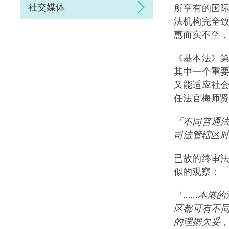
社交媒体
所享有的国
法机构完全
惠而实不至，
《基本法》
其中一个重
又能适应社
任法官梅师贤
「不同普通
司法管辖区对
已故的终审
似的观察：
「……本港
区都可有不
的理据欠妥