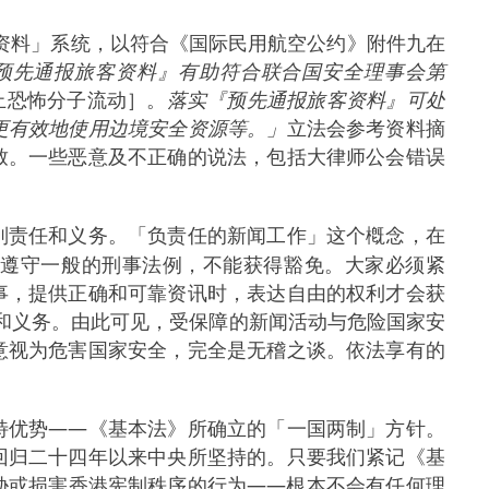
客资料」系统，以符合《国际民用航空公约》附件九在
预先通报旅客资料』有助符合联合国安全理事会第
止恐怖分子流动］。
落实『预先通报旅客资料』可处
更有效地使用边境安全资源等。」
立法会参考资料摘
致。一些恶意及不正确的说法，包括大律师公会错误
别责任和义务。「负责任的新闻工作」这个槪念，在
须遵守一般的刑事法例，不能获得豁免。大家必须紧
事，提供正确和可靠资讯时，表达自由的权利才会获
和义务。由此可见，受保障的新闻活动与危险国家安
意视为危害国家安全，完全是无稽之谈。依法享有的
特优势——《基本法》所确立的「一国两制」方针。
回归二十四年以来中央所坚持的。只要我们紧记《基
胁或损害香港宪制秩序的行为——根本不会有任何理