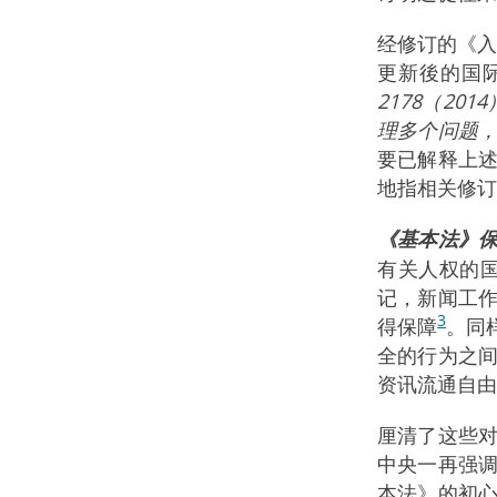
经修订的《入
更新後的国
2178（201
理多个问题
要已解释上
地指相关修订
《基本法》
有关人权的
记，新闻工
3
得保障
。同
全的行为之
资讯流通自由
厘清了这些
中央一再强
本法》的初