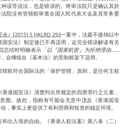
3来支持这种误导说法，也是错误的。终审法院只是确认其於
港法院没有管辖权审查全国人民代表大会及其常务委
安永）
[2015] 5 HKLRD 293
一案中，法庭不接纳以中
港国安法》制定後已不再适用，这完全错误解读有关
院总结时明确表示
「以『国家机密』为拒绝理由……
则，会继续在《基本法》的宪制框架下适用。
管辖权符合国际法的「保护管辖」原则，是任何主权
。
《香港国安法》清楚列出所规定的四类罪行之元素，
关意图。故此，指称有可能会无意中违反《香港国安
活动，事实上更提供了有利营商和投资的稳定环境。
行和出入境的自由。《香港人权法案》第八条（二）