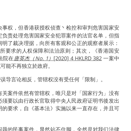
。
央事权，但香港获授权侦查丶检控和审判危害国家安
定负责处理危害国家安全犯罪案件的法官名单，但指
阐明了裁决理据，向所有客观和公正的观察者展示：
条所要求的人权保障和法治原则；其次，《香港国安
法院在
唐英杰（No. 1）
[2020] 4 HKLRD 382
一案中
或可能不再独立於政府。
些误导言论相反，管辖权没有受任何「限制」。
有关案件依然有管辖权，唯只是对「国家行为」没有
必须要以由行政长官取得中央人民政府证明书後发出
明的要求，自《基本法》实施以来一直存在，并且可
问题的民事案件，显然站不住脚，全然是对我们法律