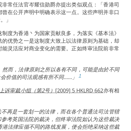
院非常任法官岑耀信勋爵亦提出类似观点：「香港司
都曾在公开声明中明确表示这一点。这些声明并非口
念。」
这制度为香港丶为国家贡献良多，为落实《基本法》
法的优势之一是这制度大致上以法律原则为基础，却
时能灵活应对商业变化的需要。正如终审法院前非常
。然而，法律原则之所以各有不同，可能是由於不同
1
会价值的司法观感有所不同……」
诉 建筑物上诉审裁小组（第2号）
[2009] 5 HKLRD 662
亦有相
法不再是一套划一的法律，而在各个普通法司法管辖
和参考英国法院的裁决，但终审法院如认为这些裁决
香港法律应循不同的路线发展，便会拒绝采纳这些裁