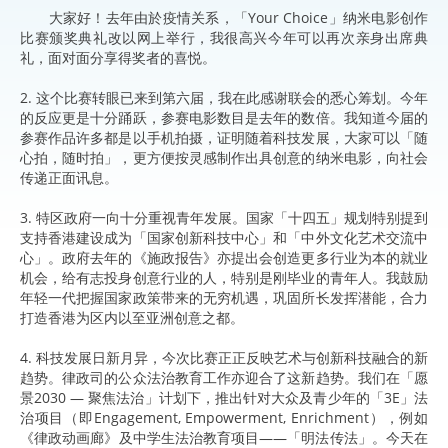
大家好！去年由於疫情关系，「Your Choice」纳米电影创作
比赛颁奖典礼改以网上举行，我很高兴今年可以再次亲身出席典
礼，面对面分享得奖者的喜悦。
2. 这个比赛转眼已来到第六届，我在此感谢联会的悉心筹划。今年
的反应更是十分踊跃，参赛电影数目是去年的数倍。我知道今届的
参赛作品许多都是以手机拍摄，证明随着科技发展，大家可以「随
心拍，随时拍」，更方便按灵感制作出具创意的纳米电影，向社会
传递正面讯息。
3. 特区政府一向十分重视青年发展。国家「十四五」规划特别提到
支持香港建设成为「国家创新科技中心」和「中外文化艺术交流中
心」。政府去年的《施政报告》亦提出会创造更多行业为本的就业
机会，给有志投身创意行业的人，特别是刚毕业的青年人。我鼓励
年轻一代把握国家政策带来的无穷机遇，巩固所长发挥潜能，合力
打造香港为区内以至亚洲创意之都。
4. 科技发展日新月异，今次比赛正正反映艺术与创新科技融合的新
趋势。律政司的公众法治教育工作亦迎合了这新趋势。我们在「愿
景2030 — 聚焦法治」计划下，推出针对大众及青少年的「3E」法
治项目（即Engagement, Empowerment, Enrichment），例如
《律政动画廊》及中学生法治教育项目——「明法传法」。今天在