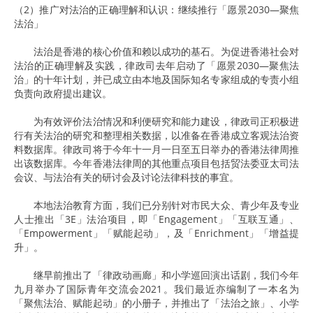
（2）推广对法治的正确理解和认识：继续推行「愿景2030—聚焦
法治」
法治是香港的核心价值和赖以成功的基石。为促进香港社会对
法治的正确理解及实践，律政司去年启动了「愿景2030—聚焦法
治」的十年计划，并已成立由本地及国际知名专家组成的专责小组
负责向政府提出建议。
为有效评价法治情况和利便研究和能力建设，律政司正积极进
行有关法治的研究和整理相关数据，以准备在香港成立客观法治资
料数据库。律政司将于今年十一月一日至五日举办的香港法律周推
出该数据库。今年香港法律周的其他重点项目包括贸法委亚太司法
会议、与法治有关的研讨会及讨论法律科技的事宜。
本地法治教育方面，我们已分别针对市民大众、青少年及专业
人士推出「3E」法治项目，即「Engagement」「互联互通」、
「Empowerment」「赋能起动」，及「Enrichment」「增益提
升」。
继早前推出了「律政动画廊」和小学巡回演出话剧，我们今年
九月举办了国际青年交流会2021。我们最近亦编制了一本名为
「聚焦法治、赋能起动」的小册子，并推出了「法治之旅」、小学