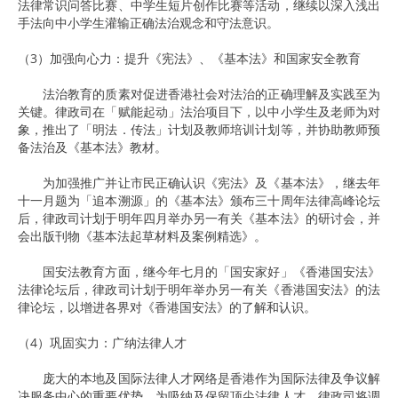
法律常识问答比赛、中学生短片创作比赛等活动，继续以深入浅出
手法向中小学生灌输正确法治观念和守法意识。
（3）加强向心力：提升《宪法》、《基本法》和国家安全教育
法治教育的质素对促进香港社会对法治的正确理解及实践至为
关键。律政司在「赋能起动」法治项目下，以中小学生及老师为对
象，推出了「明法．传法」计划及教师培训计划等，并协助教师预
备法治及《基本法》教材。
为加强推广并让市民正确认识《宪法》及《基本法》，继去年
十一月题为「追本溯源」的《基本法》颁布三十周年法律高峰论坛
后，律政司计划于明年四月举办另一有关《基本法》的研讨会，并
会出版刊物《基本法起草材料及案例精选》。
国安法教育方面，继今年七月的「国安家好」《香港国安法》
法律论坛后，律政司计划于明年举办另一有关《香港国安法》的法
律论坛，以增进各界对《香港国安法》的了解和认识。
（4）巩固实力：广纳法律人才
庞大的本地及国际法律人才网络是香港作为国际法律及争议解
决服务中心的重要优势。为吸纳及保留顶尖法律人才，律政司将调