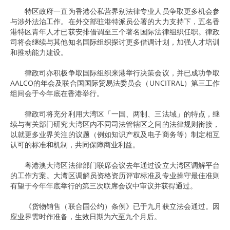
特区政府一直为香港公私营界别法律专业人员争取更多机会参
与涉外法治工作。在外交部驻港特派员公署的大力支持下，五名香
港特区青年人才已获安排借调至三个著名国际法律组织任职。律政
司将会继续与其他知名国际组织探讨更多借调计划，加强人才培训
和推动能力建设。
律政司亦积极争取国际组织来港举行决策会议，并已成功争取
AALCO的年会及联合国国际贸易法委员会（UNCITRAL）第三工作
组间会于今年底在香港举行。
律政司将充分利用大湾区「一国、两制、三法域」的特点，继
续与有关部门研究大湾区内不同司法管辖区之间的法律规则衔接，
以就更多业界关注的议题（例如知识产权及电子商务等）制定相互
认可的标准和机制，共同保障商业利益。
粤港澳大湾区法律部门联席会议去年通过设立大湾区调解平台
的工作方案。大湾区调解员资格资历评审标准及专业操守最佳准则
有望于今年年底举行的第三次联席会议中审议并获得通过。
《货物销售（联合国公约）条例》已于九月获立法会通过。因
应业界需时作准备，生效日期为六至九个月后。