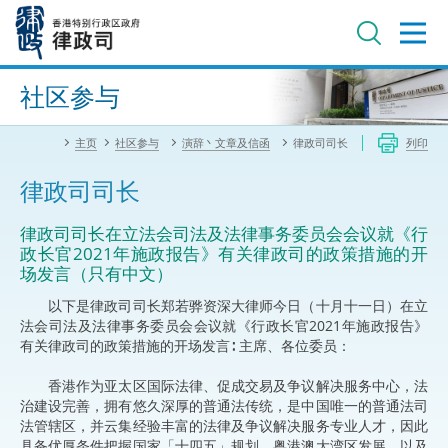
跳
至
主
内
进阶搜寻
容
社区参与
主页
社区参与
演辞丶文章及信函
律政司司长
列印
律政司司长
​律政司司长在立法会司法及法律事务委员会会议就《行
政长官2021年施政报告》有关律政司的政策措施的开
场发言（只有中文）
以下是律政司司长郑若骅资深大律师今日（十月十一日）在立
法会司法及法律事务委员会会议就《行政长官2021年施政报告》
有关律政司的政策措施的开场发言∶ 主席、各位委员：
香港作为亚太区国际法律、促成交易及争议解决服务中心，法
治建设完善，拥有悠久深厚的普通法传统，是中国唯一的普通法司
法管辖区，并云集经验丰富的法律及争议解决服务专业人才，因此
具备优厚条件把握国家「十四五」规划、粤港澳大湾区发展，以及