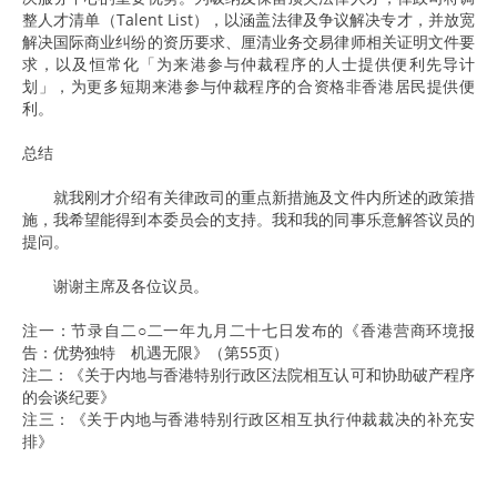
整人才清单（Talent List），以涵盖法律及争议解决专才，并放宽
解决国际商业纠纷的资历要求、厘清业务交易律师相关证明文件要
求，以及恒常化「为来港参与仲裁程序的人士提供便利先导计
划」，为更多短期来港参与仲裁程序的合资格非香港居民提供便
利。
总结
就我刚才介绍有关律政司的重点新措施及文件内所述的政策措
施，我希望能得到本委员会的支持。我和我的同事乐意解答议员的
提问。
谢谢主席及各位议员。
注一：节录自二○二一年九月二十七日发布的《香港营商环境报
告：优势独特 机遇无限》（第55页）
注二：《关于内地与香港特别行政区法院相互认可和协助破产程序
的会谈纪要》
注三：《关于内地与香港特别行政区相互执行仲裁裁决的补充安
排》