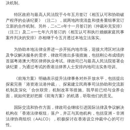
决机制。
特区政府与最高人民法院于今年五月签订《相互认可和协助破
产程序的会谈纪要》（注二），就两地跨境清盘和债务重组事宜订
立新的合作机制。另外，二○二○年十一月签订的《仲裁补充安排》
（注三）及二○一七年六月签订的《相互认可和执行婚姻家庭民事
案件判决的安排》亦相继于今五月透过本地立法落实。
为协助本地法律业界进一步开拓内地市场，迎接大湾区对法律
及争议解决服务的需求，律政司推出多项措施，包括刚公布成绩的
首届粤港澳大湾区律师执业考试。律政司已与最高人民法院签署会
谈纪要，为通过考试的香港法律界人士安排内地司法实务培训。
《前海方案》明确表示提升法律事务对外开放水平，包括提出
探索完善「港资港法港仲裁」、探索建立民商事司法协助和交流新
机制及深化「合伙联营」机制改革等措施。我早前已经与业界会
面，就如何更好把握《前海方案》的机遇，听取他们的意见。
国际交流和协作方面，律政司会继续引进国际法律及争议解决
机构在「香港法律枢纽」落户，并正与其他机构，包括亚洲－非洲
法律协商组织（AALCO），积极探讨在香港设立仲裁中心的可行
性。