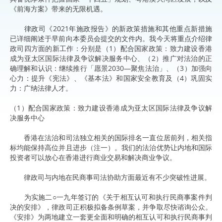
《前海方案》带来的无限机遇。
律政司《2021年施政报告》的新政策措施和其他重点新措施
已详细阐述于早前向本委员会提交的文件内。我今天将重点介绍律
政司四方面的新工作：分别是（1）配合国家政策：致力建设香港
成为亚太区国际法律及争议解决服务中心、（2）推广对法治的正
确理解和认识：继续推行「愿景2030—聚焦法治」、（3）加强向
心力：提升《宪法》、《基本法》和国家安全教育及（4）巩固实
力：广纳法律人才。
（1）配合国家政策：致力建设香港成为亚太区国际法律及争议解
决服务中心
香港在法治和司法独立相关的国际排名一直位居前列，相关指
标均能保持高位并且进步（注一）。我们的法治优势让内地和国际
投资者可以放心在香港进行商业交易和解决商业争议。
律政司与内地在民商事司法协助方面最近有不少突破性进展。
为实施二○一九年签订的《关于相互认可和执行民商事案件判
决的安排》，律政司正积极拟备条例草案，并争取尽快谘询公众。
《安排》为两地建立一套更全面和明确的相互认可和执行民商事判