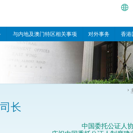
繁
简
务
与内地及澳门特区相关事项
对外事务
香港
EN
与内地有关的安排
国际政府机构在香
我们
处或运作
Bah
平台
香港与内地相互认可和执行民
我们
商事案件判决的安排
多边协定
हिन्
我们
नेप
关于建立更紧密经贸关系的安
其他协定
排
ਪੰਜ
我们
目
司长
Tag
与内地有关的项目及合作安排
我们的
ภาษ
与澳门特区的安排
​​中国委托公证人
律科技
我们的