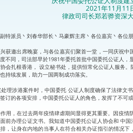
庆祝中国委托公证人制度建立
“一带一路”建设
2021年11月11
计划
Tiế
律政司司长郑若骅资深
粤港澳大湾区
副特派员丶刘春华部长丶马豪辉主席丶各位嘉宾丶各位
兴获邀出席晚宴，与各位嘉宾们聚首一堂，一同庆祝中国
决服务中心
度不同，司法部早於1981年委托首批中国委托公证人，
协会扎根香港， 设立秘书处，提供恒常化公证人服务。
也持续发展，助力一国两制成功落实。
法院处理涉港案件时，中国委托 公证人制度确保了法律文
签订的各项安排，中国委托公证人的角色，发挥了不可
性的作用，在过去两年疫情肆虐期间显得更其重要。因疫情
面前办理公证文书。我知道中国委托公证人协会和 中国法
安排，让身在内地的当事人在符合相关办证指引的情况下