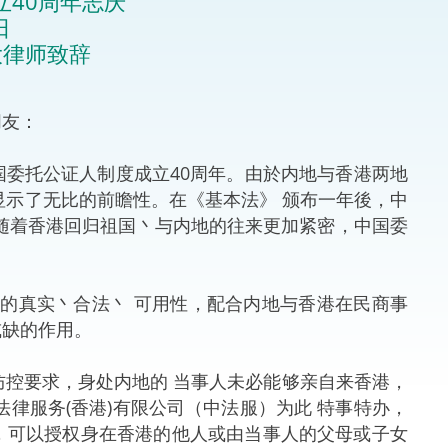
40周年志庆
日
法律
ng Việt (越南语)
大律师致辞
维护
朋友：
刑事
委托公证人制度成立40周年。由於内地与香港两地
相互
显示了无比的前瞻性。在《基本法》 颁布一年後，中
随着香港回归祖国丶与内地的往来更加紧密，中国委
一般
书的真实丶合法丶 可用性，配合内地与香港在民商事
或缺的作用。
防控要求，身处内地的 当事人未必能够亲自来香港，
律服务(香港)有限公司（中法服）为此 特事特办，
，可以授权身在香港的他人或由当事人的父母或子女