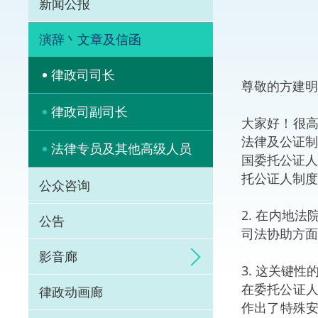
新闻公报
体育争议解决先导
演辞丶文章及信函
能力建设
律政司司长
尊敬的方建明
法律枢纽
律政司副司长
大家好！很高
促成交易和争议解
法律及公证制
法律专员及其他高级人员
国委托公证人
托公证人制度
公众咨询
2. 在内地
公告
司法协助方面
影音廊
3. 这关键
在委托公证人
律政动画廊
作出了特殊