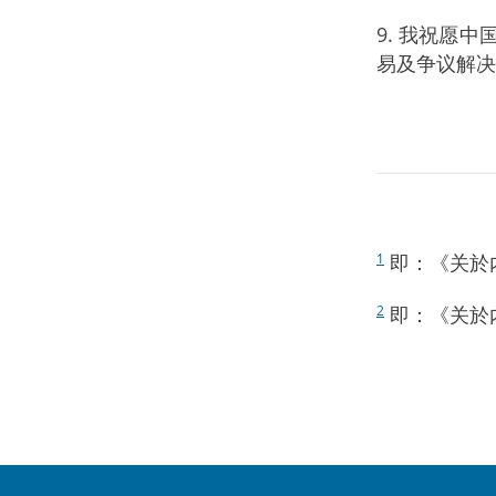
9. 我祝愿
易及争议解决
即：《关於
1
即：《关於
2