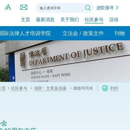
进阶搜寻
主页
最新消息
关于我们
社区参与
活动
A
A
国际法律人才培训学院
立法会 / 政策文件
刊物
A
港设立办事
的学院
现行政策措施
基本
asa Indonesia (印尼语)
的专家委员会
政策文件
粤港
दी (印度语)
的办公室
特别财务委员会
香港
ाली (尼泊尔语)
主页
社区参与
演辞丶文章及信函
律政司司长
列印
ਾਬੀ (旁遮普语)
的培训课程和能力建设项
民事
alog (他加禄语)
交易
年刊 2024-2025
าไทย (泰语)
协会
国际
اردو (乌尔都语)
年度回顾 2024-2025