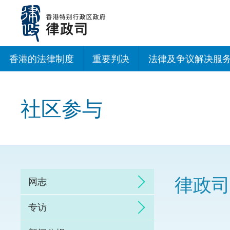
跳
至
主
内
容
香港的法律制度
重要判决
法律及争议解决服
法治建设办公室
社区参与
香港专业服务出海
调解
仲裁
律政司
网志
诉讼
专访
网上争议解决及法