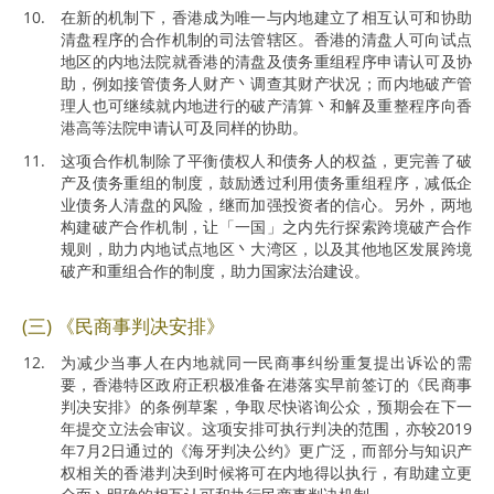
在新的机制下，香港成为唯一与内地建立了相互认可和协助
清盘程序的合作机制的司法管辖区。香港的清盘人可向试点
地区的内地法院就香港的清盘及债务重组程序申请认可及协
助，例如接管债务人财产丶调查其财产状况；而内地破产管
理人也可继续就内地进行的破产清算丶和解及重整程序向香
港高等法院申请认可及同样的协助。
这项合作机制除了平衡债权人和债务人的权益，更完善了破
产及债务重组的制度，鼓励透过利用债务重组程序，减低企
业债务人清盘的风险，继而加强投资者的信心。另外，两地
构建破产合作机制，让「一国」之内先行探索跨境破产合作
规则，助力内地试点地区丶大湾区，以及其他地区发展跨境
破产和重组合作的制度，助力国家法治建设。
(三) 《民商事判决安排》
为减少当事人在内地就同一民商事纠纷重复提出诉讼的需
要，香港特区政府正积极准备在港落实早前签订的《民商事
判决安排》的条例草案，争取尽快谘询公众，预期会在下一
年提交立法会审议。这项安排可执行判决的范围，亦较2019
年7月2日通过的《海牙判决公约》更广泛，而部分与知识产
权相关的香港判决到时候将可在内地得以执行，有助建立更