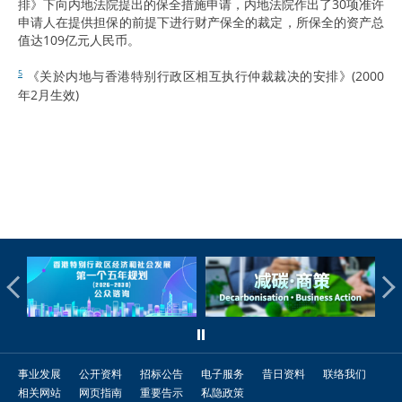
排》下向内地法院提出的保全措施申请，内地法院作出了30项准许
申请人在提供担保的前提下进行财产保全的裁定，所保全的资产总
值达109亿元人民币。
《关於内地与香港特别行政区相互执行仲裁裁决的安排》(2000
5
年2月生效)
事业发展
公开资料
招标公告
电子服务
昔日资料
联络我们
相关网站
网页指南
重要告示
私隐政策