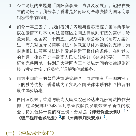
今年论坛的主题是「国际商事法：协调及发展」。记得在去
年的论坛上，我分享了香港是如何应对全球疫情为国际商事
纠纷带来的影响。
如今一年过去了，我们看到了内地与香港把握了国际商事争
议在疫情下对不同司法管辖区之间法律规则衔接的需求，转
危为机。在国家「十四五」规划与刚刚公布的《前海方案》
里，有关对区际民商事司法丶仲裁互助体系发展的支持，为
两地推进民商事司法协作发展创造了极佳的条件。在刚过去
的七月，律政司亦与最高人民法院签订《会谈纪要》，同意
研究完善两地，特别是大湾区内三个法域之间的法律规则衔
接与机制对接，积极推广调解和仲裁服务。
作为中国唯一的普通法司法管辖区，同时拥有「一国两制」
下的独特优势，香港成为了实现不同法律体系的相互协调的
最佳试验场地。
自回归以来，香港与最高人民法院已经达成九份司法协作安
排，这些安排都为区际商事争议解决发展带来革新性的改
1
变，特别值得一提的有三份：分别是
《仲裁保全安排》
丶
2
3
《破产程序会谈纪要》
和《民商事判决安排》
。
(一) 《仲裁保全安排》