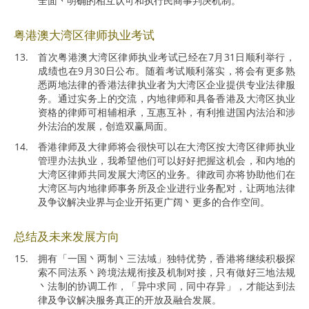
全面丶明确的相互认可和执行民商事判决机制。
粤港澳大湾区律师执业考试
首次粤港澳大湾区律师执业考试已经在7月31日顺利举行，
成绩也在9月30日公布。随着考试顺利落实，将会有更多熟
悉两地法律的香港法律执业者为大湾区企业提供专业法律服
务。通过实务上的交流，内地律师和具备香港及大湾区执业
资格的律师可相辅相承，互惠互补，有利推进国内法治和涉
外法治的发展，创造双赢局面。
香港律师及大律师将会很快可以在大湾区按大湾区律师执业
管理办法执业，我希望他们可以好好把握这机会，和内地的
大湾区律师共同发展大湾区的业务。律政司亦将协助他们在
大湾区与内地律师事务所及企业进行业务配对，让两地法律
及争议解决业界与企业开拓更广阔丶更多的合作空间。
总结及未来发展方向
拥有「一国丶两制丶三法域」独特优势，香港将继续积极探
索不同法系丶跨境法规衔接及机制对接，只有做好三地法规
丶法制的协调工作，「异中求同，同中存异」，才能达到法
律及争议解决服务真正的开放及融合发展。