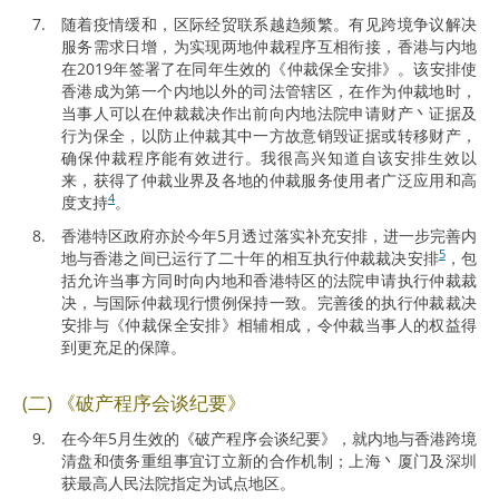
随着疫情缓和，区际经贸联系越趋频繁。有见跨境争议解决
服务需求日增，为实现两地仲裁程序互相衔接，香港与内地
在2019年签署了在同年生效的《仲裁保全安排》。该安排使
香港成为第一个内地以外的司法管辖区，在作为仲裁地时，
当事人可以在仲裁裁决作出前向内地法院申请财产丶证据及
行为保全，以防止仲裁其中一方故意销毁证据或转移财产，
确保仲裁程序能有效进行。我很高兴知道自该安排生效以
来，获得了仲裁业界及各地的仲裁服务使用者广泛应用和高
4
度支持
。
香港特区政府亦於今年5月透过落实补充安排，进一步完善内
5
地与香港之间已运行了二十年的相互执行仲裁裁决安排
，包
括允许当事方同时向内地和香港特区的法院申请执行仲裁裁
决，与国际仲裁现行惯例保持一致。完善後的执行仲裁裁决
安排与《仲裁保全安排》相辅相成，令仲裁当事人的权益得
到更充足的保障。
(二) 《破产程序会谈纪要》
在今年5月生效的《破产程序会谈纪要》，就内地与香港跨境
清盘和债务重组事宜订立新的合作机制；上海丶厦门及深圳
获最高人民法院指定为试点地区。