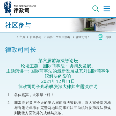
跳
至
主
内
进阶搜寻
容
社区参与
主页
社区参与
演辞丶文章及信函
律政司司长
列印
律政司司长
第六届前海法智论坛
论坛主题「国际商事法：协调及发展」
主题演讲一: 国际商事法的最新发展及其对国际商事争
议解决的影响
2021年12月11日
律政司司长郑若骅资深大律师主题演讲词
各位嘉宾，大家早上好！
非常高兴参与今天的第六届前海法智论坛，跟大家分享内地
与香港近年来在完善两地民商事司法互助机制及跨境法律规
则衔接方面取得的成就与突破。