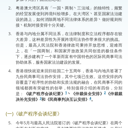
粤港澳大湾区具有「一国丶两制丶三法域」的独特性，频繁
的经贸发展使到跨境纠纷增多。在大湾区丶甚至国家法治建
设的路上，如何消除两地不同法律体系的差异丶做好规则衔
接丶机制对接变得十分关键。
香港与内地分属不同法系，在法律制度和立法程序都存在较
大差异，这种差异性为开展跨境司法协作带来很大的挑战。
但是，最高人民法院和香港律政司秉持开放思维，迎难而
上，在「一国两制」和国家开放政策共同创造的极佳条件
下，逐步建构了一个革新而富有中国特色的区际民商事司法
协助体系，服务国家法治建设的发展。
香港很快就迎来回归祖国二十五周年，香港与内地共签署了
九份民商事司法协作安排，其中七项已生效。这些安排的内
容覆盖了程序性的协助和实质法规的融合，在民商事不同的
领域都拥有突破性的创举，特别值得介绍的有四份，分别
1
2
是：
《破产程序会谈纪要》
丶《仲裁保全安排》
《仲裁裁
3
4
决补充安排》
和《民商事判决互认安排》
。
(一)《破产程序会谈纪要》
今年5月与最高人民法院签订的《破产程序会谈纪要》在两个