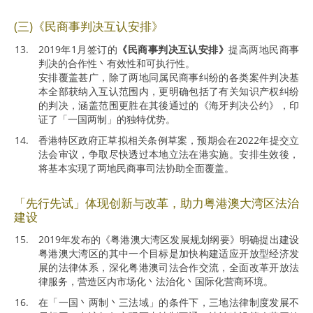
(三)《民商事判决互认安排》
2019年1月签订的
《民商事判决互认安排》
提高两地民商事
判决的合作性丶有效性和可执行性。
安排覆盖甚广，除了两地同属民商事纠纷的各类案件判决基
本全部获纳入互认范围内，更明确包括了有关知识产权纠纷
的判决，涵盖范围更胜在其後通过的《海牙判决公约》，印
证了「一国两制」的独特优势。
香港特区政府正草拟相关条例草案，预期会在2022年提交立
法会审议，争取尽快透过本地立法在港实施。安排生效後，
将基本实现了两地民商事司法协助全面覆盖。
「先行先试」体现创新与改革，助力粤港澳大湾区法治
建设
2019年发布的《粤港澳大湾区发展规划纲要》明确提出建设
粤港澳大湾区的其中一个目标是加快构建适应开放型经济发
展的法律体系，深化粤港澳司法合作交流，全面改革开放法
律服务，营造区内市场化丶法治化丶国际化营商环境。
在「一国丶两制丶三法域」的条件下，三地法律制度发展不