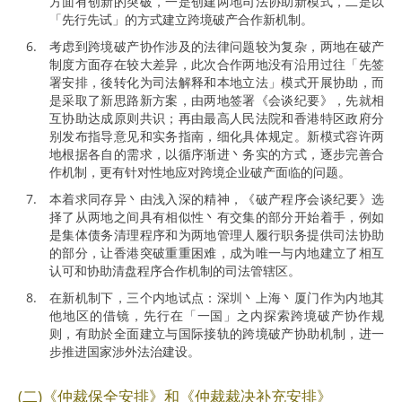
方面有创新的突破，一是创建两地司法协助新模式，二是以
「先行先试」的方式建立跨境破产合作新机制。
考虑到跨境破产协作涉及的法律问题较为复杂，两地在破产
制度方面存在较大差异，此次合作两地没有沿用过往「先签
署安排，後转化为司法解释和本地立法」模式开展协助，而
是采取了新思路新方案，由两地签署《会谈纪要》，先就相
互协助达成原则共识；再由最高人民法院和香港特区政府分
别发布指导意见和实务指南，细化具体规定。新模式容许两
地根据各自的需求，以循序渐进丶务实的方式，逐步完善合
作机制，更有针对性地应对跨境企业破产面临的问题。
本着求同存异丶由浅入深的精神，《破产程序会谈纪要》选
择了从两地之间具有相似性丶有交集的部分开始着手，例如
是集体债务清理程序和为两地管理人履行职务提供司法协助
的部分，让香港突破重重困难，成为唯一与内地建立了相互
认可和协助清盘程序合作机制的司法管辖区。
在新机制下，三个内地试点：深圳丶上海丶厦门作为内地其
他地区的借镜，先行在「一国」之内探索跨境破产协作规
则，有助於全面建立与国际接轨的跨境破产协助机制，进一
步推进国家涉外法治建设。
(二)《仲裁保全安排》和《仲裁裁决补充安排》