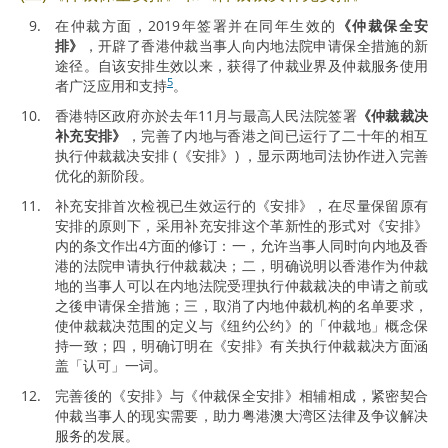
在仲裁方面，2019年签署并在同年生效的
《仲裁保全安
排》
，开辟了香港仲裁当事人向内地法院申请保全措施的新
途径。自该安排生效以来，获得了仲裁业界及仲裁服务使用
5
者广泛应用和支持
。
香港特区政府亦於去年11月与最高人民法院签署
《仲裁裁决
补充安排》
，完善了内地与香港之间已运行了二十年的相互
执行仲裁裁决安排 (《安排》) ，显示两地司法协作进入完善
优化的新阶段。
补充安排首次检视已生效运行的《安排》，在尽量保留原有
安排的原则下，采用补充安排这个革新性的形式对《安排》
内的条文作出4方面的修订：一，允许当事人同时向内地及香
港的法院申请执行仲裁裁决；二，明确说明以香港作为仲裁
地的当事人可以在内地法院受理执行仲裁裁决的申请之前或
之後申请保全措施；三，取消了内地仲裁机构的名单要求，
使仲裁裁决范围的定义与《纽约公约》的「仲裁地」概念保
持一致；四，明确订明在《安排》有关执行仲裁裁决方面涵
盖「认可」一词。
完善後的《安排》与《仲裁保全安排》相辅相成，紧密契合
仲裁当事人的现实需要，助力粤港澳大湾区法律及争议解决
服务的发展。