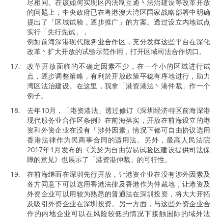
尽相同。在该如何实现区内法制互通丶法治建设等改革开放
的问题上，中央政府已在粤港澳大湾区国家战略部署中明确
提出了「区域试验，逐步推广」的方案。透过设立内地试点
实行「先行先试」，
例如前海深港现代服务业合作区，充分发挥这些平台在深化
改革丶扩大开放的试验示范作用，打开区域司法合作切口。
改革开放面临的不确定因素不少，在一个小的区域进行试
点，逐步调整策略，有利於开放政策平稳有序地进行，助力
湾区法治建设。在这里，我拿「港资港法丶港仲裁」作一个
例子。
去年10月，「港资港法」透过修订《深圳经济特区前海深港
现代服务业合作区条例》在前海落实，开放在前海设立的港
资和外资企业在没有「涉外因素」情况下都可自由协议选用
香港法律作为民商事合同的适用法。另外，最高人民法院
2017年1月发布的《关於为自由贸易试验区建设提供司法保
障的意见》也展示了「港资港仲裁」的可行性。
在前海继而在深圳先行开放，让港资企业在没有涉外因素及
各方同意下可以选用香港法律及香港作为仲裁地，让港资及
外资企业可以用较为熟悉的普通法在深圳投资，将大大开拓
及吸引外资企业在深圳投资。另一方面，与这些外资企业合
作的内地企业可以在风险较低的情况下接触国际的域外法