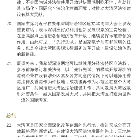
律，不会因为域外法律使用开放过快而感到吃不消，有助打
造市场化丶国际化丶法治化营商环境，对推动大湾区法治建
设有莫大贡献。
国家主席习近平在去年深圳经济特区建立40周年大会上发表
重要讲话，表示深圳应好好利用创新发展积累的宝贵经验，
在更高起点上推进各领域的改革开放，继续发挥示范带领的
作用。由此可见，「先行先试」是国家赋予前海和深圳的任
务，也是今後大湾区实现法律服务改革开放丶建设法治体系
的新路径。
展望将来，我希望深港两地可以继续用好经济特区立法权，
参考前海修订相关法例，以「先行先试」的模式开放深圳的
港资企业在没有涉外因素及各方同意的情况下可以选择用香
港法律及香港作为仲裁地，成功後再作为示范区在整个大湾
区推广，共同推进大湾区法治建设工作，共同发展大湾区吸
引外资条件，融入国家发展大局，共同把大湾区打造为世界
一流的国际湾区。
总结
大湾区是国家全面深化改革创新的先行地，推进形成全面开
放新格局的新尝试。在建设大湾区法治发展的路上，三地将