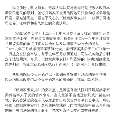
民之所盼，政之所向。最高人民法院与香港特别行政区政府本
着便民惠民的原则，签订并落实了被誉为两地司法协助领域最聚焦
民意、最贴近民生、最合乎民心的《婚姻家事安排》，获得了两地
司法界、法律界和市民大众的高度认可。
《婚姻家事安排》于二○一七年六月签订后，律政司随即开展
本地立法工作，在香港实施该安排。律政司于二○一八年三月就立
法建议拟稿的重点征询立法会司法及法律事务委员会的意见，并于
二○一九年二月就条例草案谘询公众。条例草案其后于二○二○年十
二月提交立法会审议，并于去年五月获得通过。司法机构随后亦制
定了法院规则。今天，《婚姻家事安排》和香港的《内地婚姻家庭
案件判决（相互承认及强制执行）条例》（《条例》）开始生效。
两地法院从今天开始作出《婚姻家事安排》涵盖的案件判决，
以及内地民政部门从今天开始发出的离婚证，都适用新机制。
《婚姻家事安排》的突破点，是涵盖香港法院对跨境婚姻家事
案件当事人子女的管养命令。当儿童被不当地迁移到或扣留在内
地，获得香港法院在今天或之后作出相关管养命令的当事人，可以
根据《婚姻家事安排》及相关内地法律，向内地法院申请认可和强
制执行香港法院的管养命令，寻求将该子女交还或交付香港。