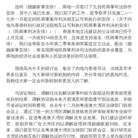
连同《婚姻家事安排》，两地一共签订了九份民商事司法协作
安排，其中八项已生效。我们刻下的工作，是争取早日实施二○一
九年一月签定的民商事案件判决相互认可和执行的安排（《关于内
地与香港特别行政区法院相互认可和执行民商事案件判决的安排》
（《民商事判决安排》））。香港本地立法建议的公众谘询已经于
上月完成，一共收到14份意见书，总体是支持落实《民商事判决安
排》。我们会争取在今年第二季将条例草案提交立法会。配合《婚
姻家事安排》，将实现两地民商事判决司法协助的基本全覆盖，为
两地的经济社会发展和人民提供更好的司法保障。
我很高兴今天的研讨会，集合了内地与香港司法、法律及学术
界多位嘉宾，与大家研讨新机制的内容，并分享他们的真知灼见。
我相信大家一定会对新机制有更深入的了解。
与诉讼相比，调解往往在解决家事纠纷方面能达到更有效而更
友好的结果，调解协议能令各方更满意和更能遵守协议条款，并能
节省诉讼时间和费用。在去年十二月的粤港澳大湾区法律部门联席
会议上，通过了统一的大湾区调解员资格资历评审标准和专业操守
最佳准则，促进粤港澳大湾区调解员专业发展。我们建议适时研
究，鼓励并推广在大湾区内以调解处理跨境婚姻家庭纠纷。在未
来，我们甚至可以在粤港澳大湾区法律部门联席会议，探讨研究在
大湾区内相互执行调解协议的可行性。律政司明天早上举办探讨跨