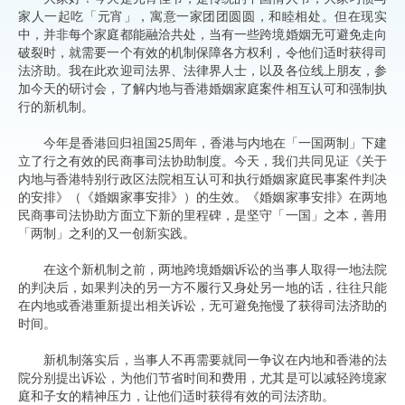
家人一起吃「元宵」，寓意一家团团圆圆，和睦相处。但在现实
中，并非每个家庭都能融洽共处，当有一些跨境婚姻无可避免走向
破裂时，就需要一个有效的机制保障各方权利，令他们适时获得司
法济助。我在此欢迎司法界、法律界人士，以及各位线上朋友，参
加今天的研讨会，了解内地与香港婚姻家庭案件相互认可和强制执
行的新机制。
今年是香港回归祖国25周年，香港与内地在「一国两制」下建
立了行之有效的民商事司法协助制度。今天，我们共同见证《关于
内地与香港特别行政区法院相互认可和执行婚姻家庭民事案件判决
的安排》（《婚姻家事安排》）的生效。《婚姻家事安排》在两地
民商事司法协助方面立下新的里程碑，是坚守「一国」之本，善用
「两制」之利的又一创新实践。
在这个新机制之前，两地跨境婚姻诉讼的当事人取得一地法院
的判决后，如果判决的另一方不履行又身处另一地的话，往往只能
在内地或香港重新提出相关诉讼，无可避免拖慢了获得司法济助的
时间。
新机制落实后，当事人不再需要就同一争议在内地和香港的法
院分别提出诉讼，为他们节省时间和费用，尤其是可以减轻跨境家
庭和子女的精神压力，让他们适时获得有效的司法济助。