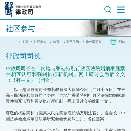
跳
至
主
内
进阶搜寻
容
社区参与
主页
社区参与
演辞丶文章及信函
律政司司长
列印
律政司司长
律政司司长在「内地与香港特别行政区法院婚姻家庭案
件相互认可和强制执行新机制」网上研讨会致辞全文
（只有中文）（附图）
以下是律政司司长郑若骅资深大律师今日（二月十五日）在最
高人民法院和律政司合办的「内地与香港特别行政区法院婚姻家庭
案件相互认可和强制执行新机制」网上研讨会的致辞全文：
尊敬的杨副院长（最高人民法院副院长杨万明法官）、夏会长（中
国法学会婚姻家庭法学研究会会长夏吟兰）、各位嘉宾：
大家好！今天是元宵佳节，是传统的中国情人节，大家习惯与