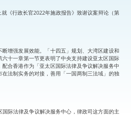
法律
ng Việt (越南语)
《行政长官2022年施政报告》致谢议案辩论（第
维护
刑事
断增强发展效能。「十四五」规划、大湾区建设和
相互
第六十一章第一节更表明了中央支持建设亚太区国际
，配合香港作为「亚太区国际法律及争议解决服务中
一般
市在法制实务的对接，善用「一国两制三法域」的独
区国际法律及争议解决服务中心，律政司这方面的主