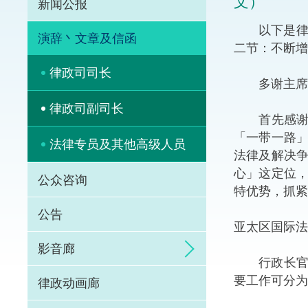
文）
新闻公报
体育争议解决先导
以下是律政
演辞丶文章及信函
二节：不断增
能力建设
律政司司长
多谢主席
法律枢纽
律政司副司长
首先感谢议
促成交易和争议解
「一带一路
法律专员及其他高级人员
法律及解决
心」这定位
公众咨询
特优势，抓紧
公告
亚太区国际法
影音廊
行政长官在
要工作可分为
律政动画廊