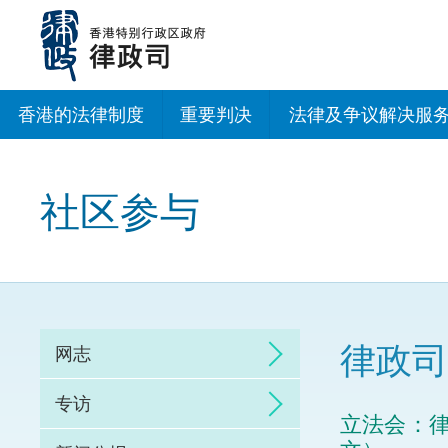
跳
至
主
内
容
香港的法律制度
重要判决
法律及争议解决服
法治建设办公室
社区参与
香港专业服务出海
调解
仲裁
律政司
网志
诉讼
专访
立法会：律
网上争议解决及法