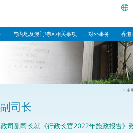
繁
简
务
与内地及澳门特区相关事项
对外事务
香港
EN
与内地有关的安排
国际政府机构在香
我们
处或运作
Bah
平台
香港与内地相互认可和执行民
我们
商事案件判决的安排
多边协定
हिन्
我们
नेप
关于建立更紧密经贸关系的安
其他协定
主
排
ਪੰਜ
我们
目
副司长
Tag
与内地有关的项目及合作安排
我们的
ภาษ
与澳门特区的安排
政司副司长就《行政长官2022年施政报告
律科技
我们的