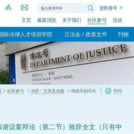
进阶搜寻
主页
最新消息
关于我们
社区参与
活动
A
A
国际法律人才培训学院
立法会 / 政策文件
刊物
A
港设立办事
的学院
现行政策措施
基本
asa Indonesia (印尼语)
的专家委员会
政策文件
粤港
दी (印度语)
的办公室
特别财务委员会
香港
ाली (尼泊尔语)
页
社区参与
演辞丶文章及信函
律政司副司长
列印
ਾਬੀ (旁遮普语)
的培训课程和能力建设项
民事
alog (他加禄语)
交易
年刊 2024-2025
าไทย (泰语)
》致谢议案辩论（第二节）致辞全文（只有中
国际
اردو (乌尔都语)
年度回顾 2024-2025