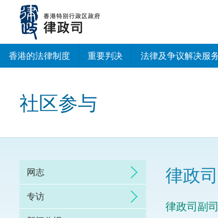
跳
至
主
内
容
香港的法律制度
重要判决
法律及争议解决服
法治建设办公室
社区参与
香港专业服务出海
调解
仲裁
律政司
网志
诉讼
专访
​​律政司
网上争议解决及法