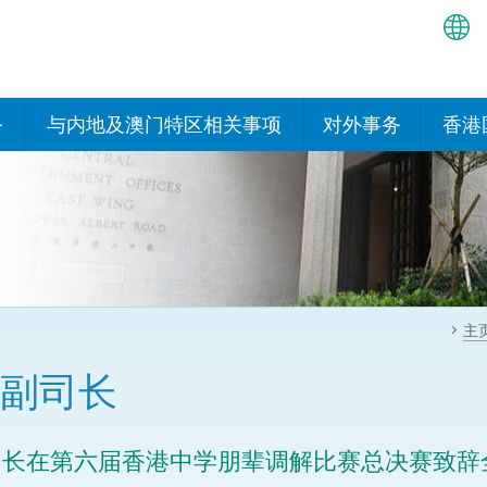
繁
简
务
与内地及澳门特区相关事项
对外事务
香港
EN
与内地有关的安排
国际政府机构在香
我们
处或运作
Bah
平台
香港与内地相互认可和执行民
我们
商事案件判决的安排
多边协定
हिन्
我们
नेप
关于建立更紧密经贸关系的安
其他协定
主
排
ਪੰਜ
我们
目
副司长
Tag
与内地有关的项目及合作安排
我们的
ภาษ
与澳门特区的安排
副司长在第六届香港中学朋辈调解比赛总决赛致
律科技
我们的