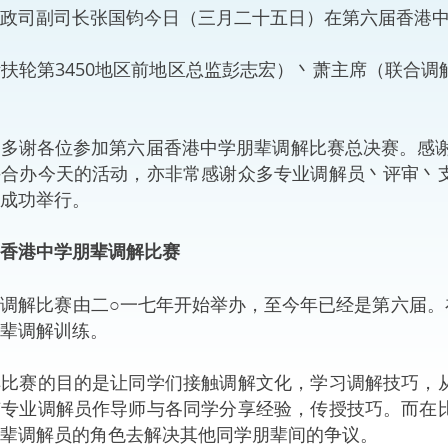
司副司长张国钧今日（三月二十五日）在第六届香港中
“一带一路”建设
计划
Tiế
扶轮第3450地区前地区总监彭志宏）丶萧主席（联合
粤港澳大湾区
谢各位参加第六届香港中学朋辈调解比赛总决赛。感谢教
手合办今天的活动，亦非常感谢众多专业调解员丶评审丶
决服务中心
成功举行。
香港中学朋辈调解比赛
比赛由二○一七年开始举办，至今年已经是第六届。在这
辈调解训练。
赛的目的是让同学们接触调解文化，学习调解技巧，从
有专业调解员作导师与各同学分享经验，传授技巧。而在
辈调解员的角色去解决其他同学朋辈间的争议。