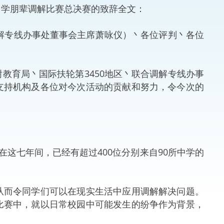
学朋辈调解比赛总决赛的致辞全文：
法律
ng Việt (越南语)
调解专线办事处董事会主席萧咏仪）丶各位评判丶各位
维护
刑事
育局丶国际扶轮第3450地区丶联合调解专线办事
支持机构及各位对今次活动的贡献和努力，令今次的
相互
一般
七年间，已经有超过400位分别来自90所中学的
而令同学们可以在现实生活中应用调解解决问题。
比赛中，就以日常校园中可能发生的纷争作为背景，