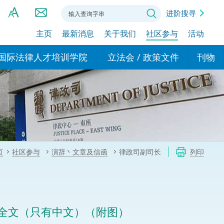
进阶搜寻
主页
最新消息
关于我们
社区参与
活动
A
A
国际法律人才培训学院
立法会 / 政策文件
刊物
A
港设立办事
的学院
现行政策措施
基本
asa Indonesia (印尼语)
的专家委员会
政策文件
粤港
दी (印度语)
的办公室
特别财务委员会
香港
ाली (尼泊尔语)
页
社区参与
演辞丶文章及信函
律政司副司长
列印
ਾਬੀ (旁遮普语)
的培训课程和能力建设项
民事
alog (他加禄语)
交易
年刊 2024-2025
าไทย (泰语)
辞全文（只有中文）（附图）
国际
اردو (乌尔都语)
年度回顾 2024-2025