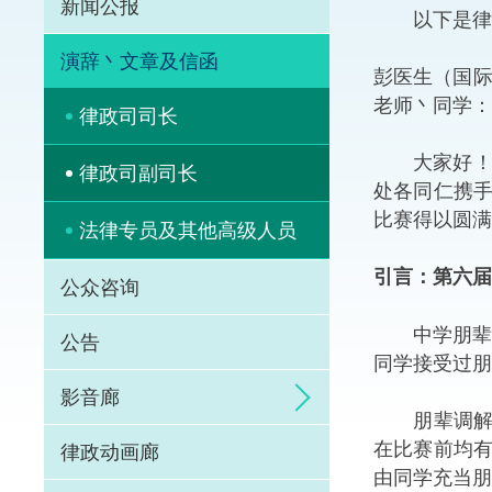
新闻公报
以下是律政
体育争议解决先导
演辞丶文章及信函
彭医生（国际
能力建设
老师丶同学：
律政司司长
法律枢纽
大家好！多
律政司副司长
处各同仁携
促成交易和争议解
比赛得以圆满
法律专员及其他高级人员
引言：第六届
公众咨询
中学朋辈调解
公告
同学接受过朋
影音廊
朋辈调解比
在比赛前均
律政动画廊
由同学充当朋